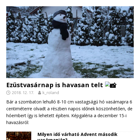
Ezüstvasárnap is havasan telt
2018. 12. 17.
k_roland
Bár a szombaton lehulló 8-10 cm vastagságú hó vasárnapra 6
centiméterre olvadt a részben napos időnek köszönhetően, de
hóembert így is lehetett építeni. Képgaléria a december 15-i
havazásról:
Milyen idő várható Advent második
vasárnapján?