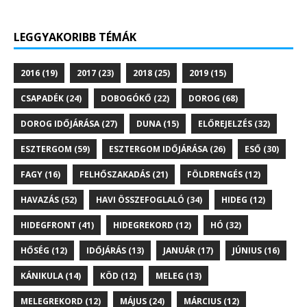
LEGGYAKORIBB TÉMÁK
2016
(19)
2017
(23)
2018
(25)
2019
(15)
CSAPADÉK
(24)
DOBOGÓKŐ
(22)
DOROG
(68)
DOROG IDŐJÁRÁSA
(27)
DUNA
(15)
ELŐREJELZÉS
(32)
ESZTERGOM
(59)
ESZTERGOM IDŐJÁRÁSA
(26)
ESŐ
(30)
FAGY
(16)
FELHŐSZAKADÁS
(21)
FÖLDRENGÉS
(12)
HAVAZÁS
(52)
HAVI ÖSSZEFOGLALÓ
(34)
HIDEG
(12)
HIDEGFRONT
(41)
HIDEGREKORD
(12)
HÓ
(32)
HŐSÉG
(12)
IDŐJÁRÁS
(13)
JANUÁR
(17)
JÚNIUS
(16)
KÁNIKULA
(14)
KÖD
(12)
MELEG
(13)
MELEGREKORD
(12)
MÁJUS
(24)
MÁRCIUS
(12)