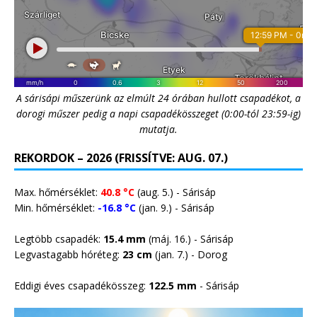
A sárisápi műszerünk az elmúlt 24 órában hullott csapadékot, a
dorogi műszer pedig a napi csapadékösszeget (0:00-tól 23:59-ig)
mutatja.
REKORDOK – 2026 (FRISSÍTVE: AUG. 07.)
Max. hőmérséklet:
40.8 °C
(aug. 5.) - Sárisáp
Min. hőmérséklet:
-16.8 °C
(jan. 9.) - Sárisáp
Legtöbb csapadék:
15.4 mm
(máj. 16.) - Sárisáp
Legvastagabb hóréteg:
23 cm
(jan. 7.) -
Dorog
Eddigi éves csapadékösszeg:
122.5 mm
- Sárisáp