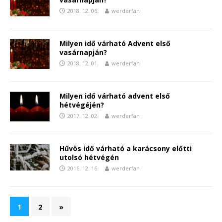
2018. 12. 06.
werderfan
Milyen idő várható Advent első
vasárnapján?
2018. 12. 01.
werderfan
Milyen idő várható advent első
hétvégéjén?
2017. 12. 02.
werderfan
Hűvös idő várható a karácsony előtti
utolsó hétvégén
2016. 12. 16.
werderfan
1
2
»