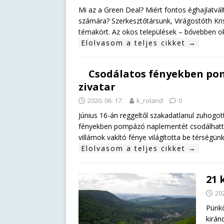
Mi az a Green Deal? Miért fontos éghajlatvá
számára? Szerkesztőtársunk, Virágostóth Kris
témakört. Az okos települések – bővebben ok
Elolvasom a teljes cikket →
Csodálatos fényekben pom
zivatar
2020. 06. 17.
k_roland
0
Június 16-án reggeltől szakadatlanul zuhogo
fényekben pompázó naplementét csodálhattu
villámok vakító fénye világította be térségünk
Elolvasom a teljes cikket →
21 
202
Pünkö
kirán