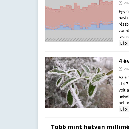
202
Egy ú
havi 
részb
vonat
tavas
Elo
4 é
202
Az el
-14,7
volt 
helye
behar
Elo
Több mint hatvan millimé