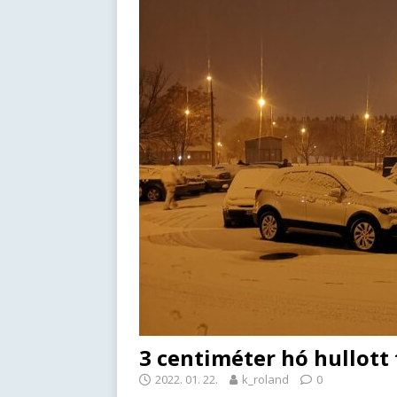
3 centiméter hó hullot
2022. 01. 22.
k_roland
0