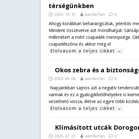
térségünkben
2020. 10. 15.
werderfan
0
Ahogy korábban beharangoztuk, jelentős men
Mindent összevetve azt mondhatjuk: Sárisá
millimétert a mért csapadék mennyisége. Okt
csapadékzóna és akkor még el
Elolvasom a teljes cikket →
Okos zebra és a biztonság
2020. 09. 06.
werderfan
0
Napjainkban sajnos azt a negatív tendenciá
vannak és ez a gyalogátkelőhelyekre is kiem
vezethető vissza, illetve az egyre több közle
Elolvasom a teljes cikket →
Klímásított utcák Dorogo
2020. 07. 22.
werderfan
0