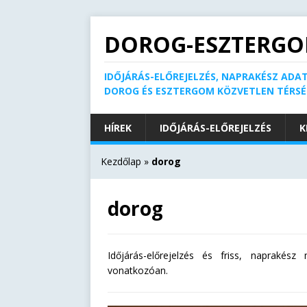
DOROG-ESZTERGO
IDŐJÁRÁS-ELŐREJELZÉS, NAPRAKÉSZ ADAT
DOROG ÉS ESZTERGOM KÖZVETLEN TÉRS
HÍREK
IDŐJÁRÁS-ELŐREJELZÉS
K
Kezdőlap
»
dorog
dorog
Időjárás-előrejelzés és friss, naprakés
vonatkozóan.