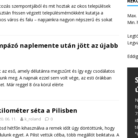
REKO
ltozás szempontjából és mit hoztak az okos települések
ztián frissen végzett településmérnökként kutatja a
Max.
os város és falu – napjainkra nagyon népszerű és sokat
Min. 
Legt
Legv
pázó naplemente után jött az újabb
Eddig
tt az eső, amely délutánra megszűnt és így egy csodálatos
nk meg. A napnak ezzel sem volt vége, az esti órákban
et. Már reggel 8 óra körül elérte
N
f
kilométer séta a Pilisben
7
0. 06. 11.
k_roland
0
i
t
sd hétfőn kihasználva a remek időt úgy döntöttünk, hogy
°
dulunk egyet. A Pilist vettük célba, több megállót beiktatva. A