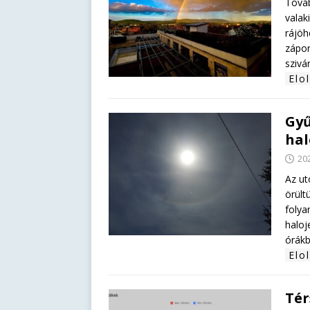
Továb
valak
rájöh
zápor
szivá
Elo
Gyű
hal
202
Az ut
örült
folya
haloj
órákb
Elo
Tér