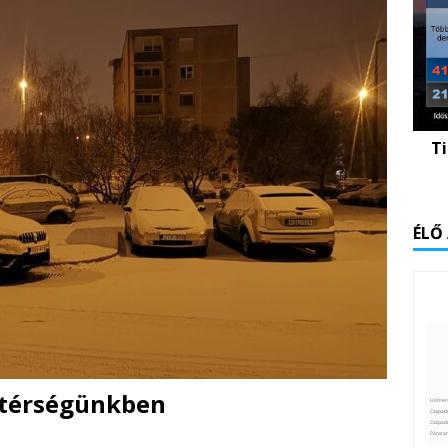
T
ÉLŐ
t térségünkben