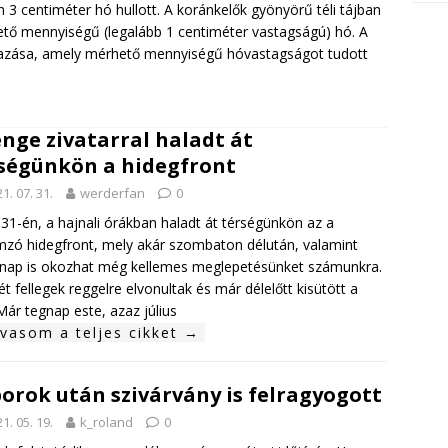
3 centiméter hó hullott. A koránkelők gyönyörű téli tájban
ető mennyiségű (legalább 1 centiméter vastagságú) hó. A
vazása, amely mérhető mennyiségű hóvastagságot tudott
nge zivatarral haladt át
ségünkön a hidegfront
1. 07. 31.
werderfan
0
s 31-én, a hajnali órákban haladt át térségünkön az a
mzó hidegfront, mely akár szombaton délután, valamint
nap is okozhat még kellemes meglepetésünket számunkra.
ét fellegek reggelre elvonultak és már délelőtt kisütött a
Már tegnap este, azaz július
lvasom a teljes cikket →
orok után szivárvány is felragyogott
1. 05. 19.
k_roland
0