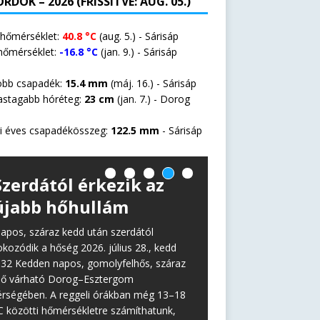
RDOK – 2026 (FRISSÍTVE: AUG. 05.)
 hőmérséklet:
40.8 °C
(aug. 5.) - Sárisáp
hőmérséklet:
-16.8 °C
(jan. 9.) - Sárisáp
öbb csapadék:
15.4 mm
(máj. 16.) - Sárisáp
astagabb hóréteg:
23 cm
(jan. 7.) -
Dorog
i éves csapadékösszeg:
122.5 mm
- Sárisáp
Szerdától érkezik az
újabb hőhullám
apos, száraz kedd után szerdától
okozódik a hőség 2026. július 28., kedd
:32 Kedden napos, gomolyfelhős, száraz
dő várható Dorog–Esztergom
érségében. A reggeli órákban még 13–18
C közötti hőmérsékletre számíthatunk,