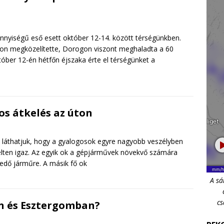
nyiségű eső esett október 12-14. között térségünkben.
pon megközelítette, Dorogon viszont meghaladta a 60
óber 12-én hétfőn éjszaka érte el térségünket a
os átkelés az úton
t láthatjuk, hogy a gyalogosok egyre nagyobb veszélyben
elten igaz. Az egyik ok a gépjárművek növekvő számára
kedő járműre. A másik fő ok
A sá
cs
n és Esztergomban?