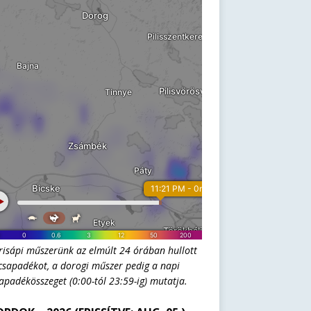
risápi műszerünk az elmúlt 24 órában hullott
csapadékot, a dorogi műszer pedig a napi
apadékösszeget (0:00-tól 23:59-ig) mutatja.