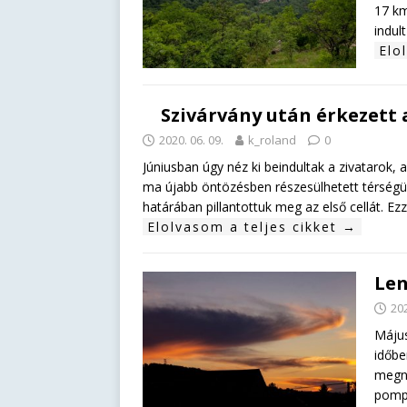
17 km
indul
Elo
Szivárvány után érkezett 
2020. 06. 09.
k_roland
0
Júniusban úgy néz ki beindultak a zivatarok, al
ma újabb öntözésben részesülhetett térségü
határában pillantottuk meg az első cellát. E
Elolvasom a teljes cikket →
Le
202
Május
időbe
megny
pompá