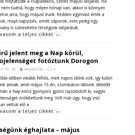
b folytatódik a csapadékos, színes májusi időjárás. Ha
i nem tudná, hogy milyen hónap van, akkor is könnyen
etne arra, hogy májust írunk. Kedden egymást érték a
ok, majd napsütés, ismét záporok, este pedig egy
rvány is színesítette térségünk időjárását.
lvasom a teljes cikket →
rű jelent meg a Nap körül,
ojelenséget fotóztunk Dorogon
1. 05. 19.
werderfan
0
óbbi időben inkább felhős, mint napos időnk volt, így külön
ünk annak, amit május 15-én, szombaton láttunk: délelőtt
mán a Nap körül gyönyörű gyűrű rajzolódott ki, vagyis
elenséget örökítettünk meg. Volt már úgy, hogy esti
an vettük elő a
lvasom a teljes cikket →
ségünk éghajlata – május