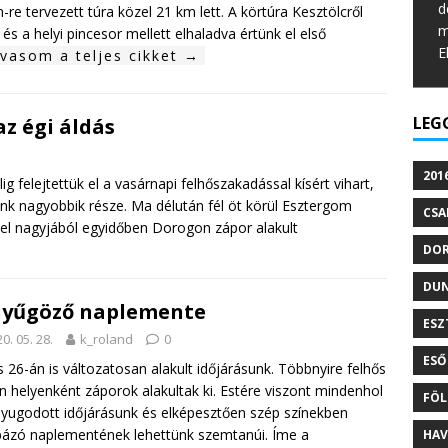
d
-re tervezett túra közel 21 km lett. A körtúra Kesztölcről
m
t és a helyi pincesor mellett elhaladva értünk el első
E
lvasom a teljes cikket →
LEG
az égi áldás
201
ig felejtettük el a vasárnapi felhőszakadással kísért vihart,
nk nagyobbik része. Ma délután fél öt körül Esztergom
CSA
zzel nagyjából egyidőben Dorogon zápor alakult
DO
DU
nyűgöző naplemente
ESZ
0. 05. 28.
k_roland
0
ESŐ
 26-án is változatosan alakult időjárásunk. Többnyire felhős
n helyenként záporok alakultak ki. Estére viszont mindenhol
FÖL
ugodott időjárásunk és elképesztően szép színekben
zó naplementének lehettünk szemtanúi. Íme a
HAV