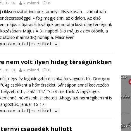
1. 05. 14.
k_roland
0
j cikksorozatot indítunk, amely időszakosan – várhatóan
rendszerességgel – fog megjelenni az oldalon. Az első
en május időjárását kívánjuk bemutatni kizárólag térségünk
kozásában. Május A 31 napból álló május az év ötödik, a
z utolsó (harmadik) hónapja. Másnéven
lvasom a teljes cikket →
ve nem volt ilyen hideg térségünkben
1. 01. 18.
k_roland
0
múlt négy év leghidegebb éjszakáján vagyunk túl, Dorogon
 °C-ig csökkent a hőmérséklet. Sárisápon ennél kedvezőbb
a helyzet, ott „csak” -14,1 °C-ot mértünk. A fagyzugos
ken ennél hűvösebb is lehetett. Ahogy azt nemrégiben mi is
angoztuk, január 16-17-i
lvasom a teljes cikket →
ternyi csapadék hullott