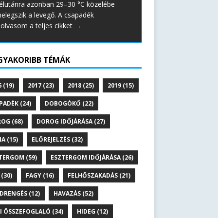
élutánra azonban 29–30 °C közelébe
elegszik a levegő. A csapadék
lolvasom a teljes cikket →
GYAKORIBB TÉMÁK
6
(19)
2017
(23)
2018
(25)
2019
(15)
PADÉK
(24)
DOBOGÓKŐ
(22)
ROG
(68)
DOROG IDŐJÁRÁSA
(27)
NA
(15)
ELŐREJELZÉS
(32)
TERGOM
(59)
ESZTERGOM IDŐJÁRÁSA
(26)
(30)
FAGY
(16)
FELHŐSZAKADÁS
(21)
DRENGÉS
(12)
HAVAZÁS
(52)
I ÖSSZEFOGLALÓ
(34)
HIDEG
(12)