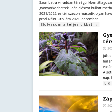
Szombatra virradóan térségünkben átlagosan 
gyönyörködhettek. Idén először hullott mérh
2021/2022-es téli szezon második olyan ha
produkálni. Utoljára 2021. december
Elolvasom a teljes cikket →
Gye
tér
202
Júliu
hullá
vasár
A söt
nap. 
Elo
Záp
202