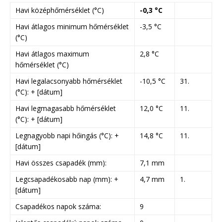
Havi középhőmérséklet (°C)
-0,3 °C
Havi átlagos minimum hőmérséklet
-3,5 °C
(°C)
Havi átlagos maximum
2,8 °C
hőmérséklet (°C)
Havi legalacsonyabb hőmérséklet
-10,5 °C
31.
(°C): + [dátum]
Havi legmagasabb hőmérséklet
12,0 °C
11.
(°C): + [dátum]
Legnagyobb napi hőingás (°C): +
14,8 °C
11.
[dátum]
Havi összes csapadék (mm):
7,1 mm
Legcsapadékosabb nap (mm): +
4,7 mm
1.
[dátum]
Csapadékos napok száma:
9