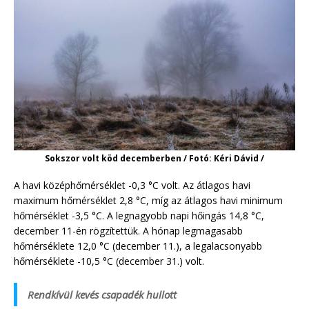
Sokszor volt köd decemberben / Fotó: Kéri Dávid /
A havi középhőmérséklet -0,3 °C volt. Az átlagos havi
maximum hőmérséklet 2,8 °C, míg az átlagos havi minimum
hőmérséklet -3,5 °C. A legnagyobb napi hőingás 14,8 °C,
december 11-én rögzítettük. A hónap legmagasabb
hőmérséklete 12,0 °C (december 11.), a legalacsonyabb
hőmérséklete -10,5 °C (december 31.) volt.
Rendkívül kevés csapadék hullott