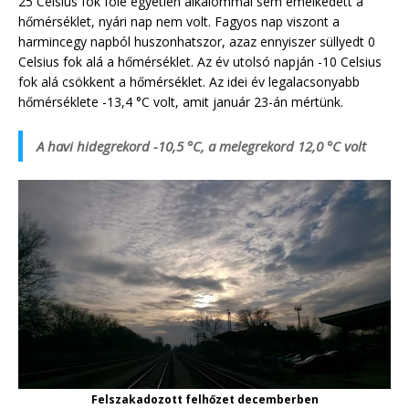
25 Celsius fok fölé egyetlen alkalommal sem emelkedett a
hőmérséklet, nyári nap nem volt. Fagyos nap viszont a
harmincegy napból huszonhatszor, azaz ennyiszer süllyedt 0
Celsius fok alá a hőmérséklet. Az év utolsó napján -10 Celsius
fok alá csökkent a hőmérséklet. Az idei év legalacsonyabb
hőmérséklete -13,4 °C volt, amit január 23-án mértünk.
A havi hidegrekord -10,5 °C, a melegrekord 12,0 °C volt
Felszakadozott felhőzet decemberben