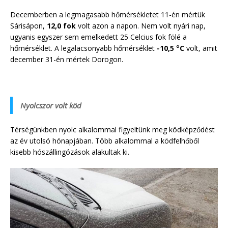
Decemberben a legmagasabb hőmérsékletet 11-én mértük
Sárisápon,
12,0 fok
volt azon a napon. Nem volt nyári nap,
ugyanis egyszer sem emelkedett 25 Celcius fok fölé a
hőmérséklet. A legalacsonyabb hőmérséklet
-10,5 °C
volt, amit
december 31-én mértek Dorogon.
Nyolcszor volt köd
Térségünkben nyolc alkalommal figyeltünk meg ködképződést
az év utolsó hónapjában. Több alkalommal a ködfelhőből
kisebb hószállingózások alakultak ki.