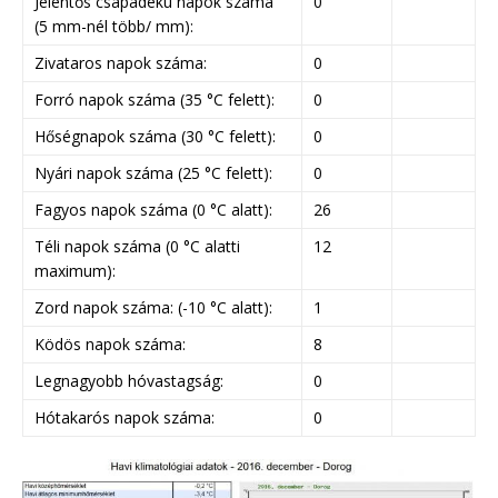
Jelentős csapadékú napok száma
0
(5 mm-nél több/ mm):
Zivataros napok száma:
0
Forró napok száma (35 °C felett):
0
Hőségnapok száma (30 °C felett):
0
Nyári napok száma (25 °C felett):
0
Fagyos napok száma (0 °C alatt):
26
Téli napok száma (0 °C alatti
12
maximum):
Zord napok száma: (-10 °C alatt):
1
Ködös napok száma:
8
Legnagyobb hóvastagság:
0
Hótakarós napok száma:
0