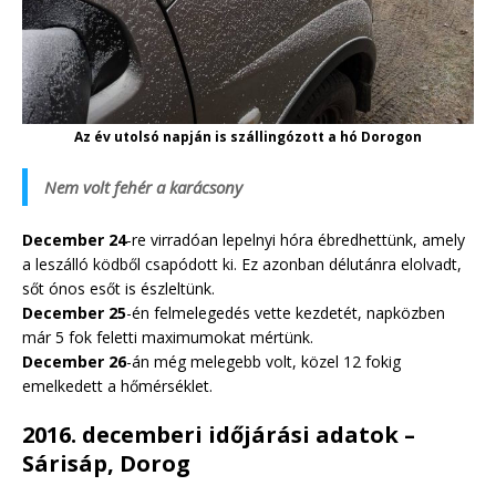
Az év utolsó napján is szállingózott a hó Dorogon
Nem volt fehér a karácsony
December 24
-re virradóan lepelnyi hóra ébredhettünk, amely
a leszálló ködből csapódott ki. Ez azonban délutánra elolvadt,
sőt ónos esőt is észleltünk.
December 25
-én felmelegedés vette kezdetét, napközben
már 5 fok feletti maximumokat mértünk.
December 26
-án még melegebb volt, közel 12 fokig
emelkedett a hőmérséklet.
2016. decemberi időjárási adatok –
Sárisáp, Dorog