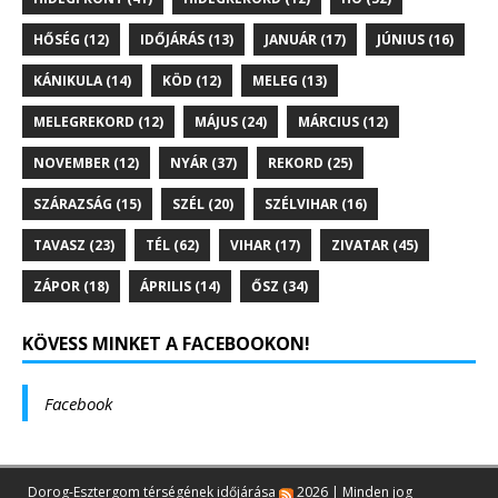
HŐSÉG
(12)
IDŐJÁRÁS
(13)
JANUÁR
(17)
JÚNIUS
(16)
KÁNIKULA
(14)
KÖD
(12)
MELEG
(13)
MELEGREKORD
(12)
MÁJUS
(24)
MÁRCIUS
(12)
NOVEMBER
(12)
NYÁR
(37)
REKORD
(25)
SZÁRAZSÁG
(15)
SZÉL
(20)
SZÉLVIHAR
(16)
TAVASZ
(23)
TÉL
(62)
VIHAR
(17)
ZIVATAR
(45)
ZÁPOR
(18)
ÁPRILIS
(14)
ŐSZ
(34)
KÖVESS MINKET A FACEBOOKON!
Facebook
Dorog-Esztergom térségének időjárása
2026 | Minden jog