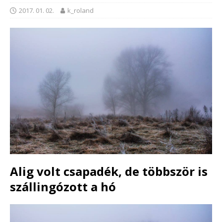
2017. 01. 02.
k_roland
Alig volt csapadék, de többször is
szállingózott a hó