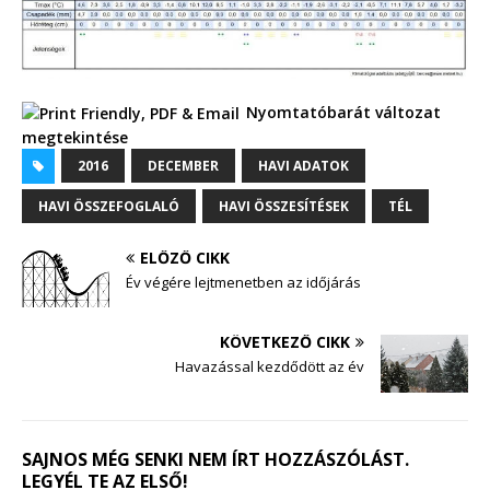
Nyomtatóbarát változat
megtekintése
2016
DECEMBER
HAVI ADATOK
HAVI ÖSSZEFOGLALÓ
HAVI ÖSSZESÍTÉSEK
TÉL
ELŐZŐ CIKK
Év végére lejtmenetben az időjárás
KÖVETKEZŐ CIKK
Havazással kezdődött az év
SAJNOS MÉG SENKI NEM ÍRT HOZZÁSZÓLÁST.
LEGYÉL TE AZ ELSŐ!