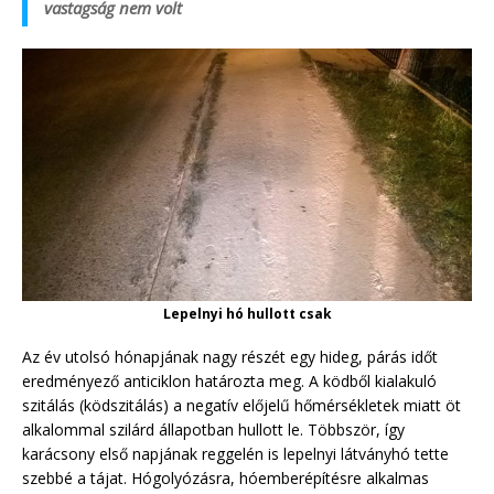
vastagság nem volt
Lepelnyi hó hullott csak
Az év utolsó hónapjának nagy részét egy hideg, párás időt
eredményező anticiklon határozta meg. A ködből kialakuló
szitálás (ködszitálás) a negatív előjelű hőmérsékletek miatt öt
alkalommal szilárd állapotban hullott le. Többször, így
karácsony első napjának reggelén is lepelnyi látványhó tette
szebbé a tájat. Hógolyózásra, hóemberépítésre alkalmas