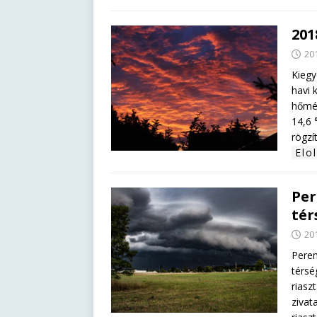
201
201
Kiegy
havi 
hőmér
14,6 
rögzí
Elo
Per
tér
201
Perem
térsé
riasz
zivat