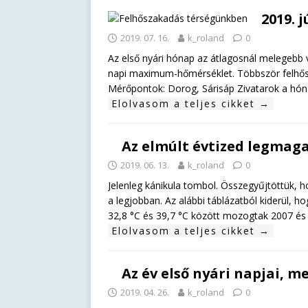
2019. 
2019. 07. 16.
k_roland
0
Az első nyári hónap az átlagosnál melegebb v
napi maximum-hőmérséklet. Többször felhősz
Mérőpontok: Dorog, Sárisáp Zivatarok a hónap
Elolvasom a teljes cikket →
Az elmúlt évtized legmag
2019. 06. 13.
k_roland
0
Jelenleg kánikula tombol. Összegyűjtöttük, 
a legjobban. Az alábbi táblázatból kiderül,
32,8 °C és 39,7 °C között mozogtak 2007 és 2
Elolvasom a teljes cikket →
Az év első nyári napjai, 
2019. 04. 26.
k_roland
0