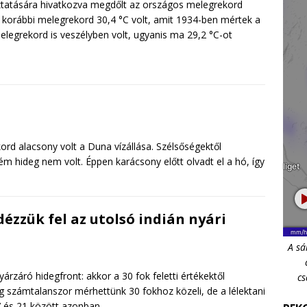
ztatására hivatkozva megdőlt az országos melegrekord
A korábbi melegrekord 30,4 °C volt, amit 1934-ben mértek a
legrekord is veszélyben volt, ugyanis ma 29,2 °C-ot
ord alacsony volt a Duna vízállása. Szélsőségektől
m hideg nem volt. Éppen karácsony előtt olvadt el a hó, így
dézzük fel az utolsó indián nyári
A sá
rzáró hidegfront: akkor a 30 fok feletti értékektől
cs
g számtalanszor mérhettünk 30 fokhoz közeli, de a lélektani
7 és 21 között azonban