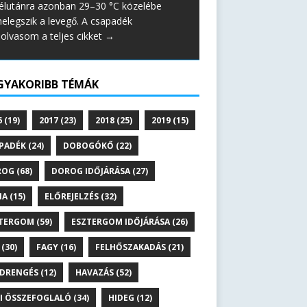
élutánra azonban 29–30 °C közelébe
elegszik a levegő. A csapadék
lolvasom a teljes cikket →
GYAKORIBB TÉMÁK
6
(19)
2017
(23)
2018
(25)
2019
(15)
PADÉK
(24)
DOBOGÓKŐ
(22)
ROG
(68)
DOROG IDŐJÁRÁSA
(27)
NA
(15)
ELŐREJELZÉS
(32)
TERGOM
(59)
ESZTERGOM IDŐJÁRÁSA
(26)
(30)
FAGY
(16)
FELHŐSZAKADÁS
(21)
DRENGÉS
(12)
HAVAZÁS
(52)
I ÖSSZEFOGLALÓ
(34)
HIDEG
(12)