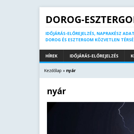
DOROG-ESZTERGO
IDŐJÁRÁS-ELŐREJELZÉS, NAPRAKÉSZ ADAT
DOROG ÉS ESZTERGOM KÖZVETLEN TÉRS
HÍREK
IDŐJÁRÁS-ELŐREJELZÉS
K
Kezdőlap
»
nyár
nyár