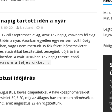
REKO
Max.
Min. 
 napig tartott idén a nyár
8. 09. 20.
k_roland
0
Legt
Legv
is 12-től szeptember 21-ig, azaz 162 napig, csaknem fél évig
tt idén a nyár. Azonban egyetlen egyszer sem volt hőség
Eddig
ban, vagyis nem mértünk 35 fok feletti hőmérsékletet.
es statisztikát készítettünk térségünk időjárására
kozóan. A nyár 2018-ban 162 napig tartott, ebből
lvasom a teljes cikket →
ztusi időjárás
N
f
7
augusztus, kevés csapadékkal. A havi középhőmérséklet
i
rséklet 30,6 °C, míg az átlagos havi minimum hőmérséklet
t
 °C, amit augusztus 29-én rögzítettünk.
°