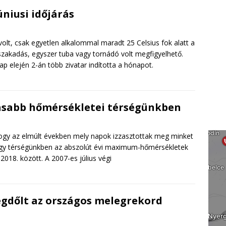
júniusi időjárás
olt, csak egyetlen alkalommal maradt 25 Celsius fok alatt a
akadás, egyszer tuba vagy tornádó volt megfigyelhető.
 elején 2-án több zivatar indította a hónapot.
asabb hőmérsékletei térségünkben
hogy az elmúlt években mely napok izzasztottak meg minket
 hogy térségünkben az abszolút évi maximum-hőmérsékletek
018. között. A 2007-es július végi
megdőlt az országos melegrekord