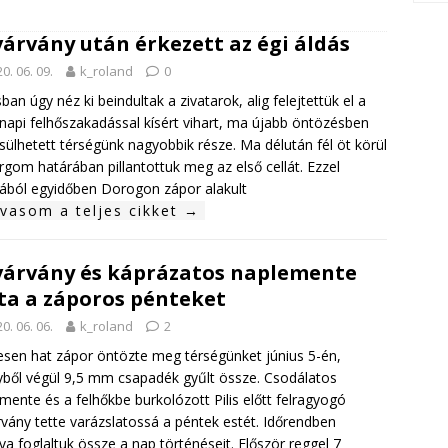
várvány után érkezett az égi áldás
0. 06. 09.
k_roland
0
sban úgy néz ki beindultak a zivatarok, alig felejtettük el a
napi felhőszakadással kísért vihart, ma újabb öntözésben
sülhetett térségünk nagyobbik része. Ma délután fél öt körül
rgom határában pillantottuk meg az első cellát. Ezzel
ából egyidőben Dorogon zápor alakult
lvasom a teljes cikket →
várvány és káprázatos naplemente
ta a záporos pénteket
0. 06. 06.
k_roland
2
sen hat zápor öntözte meg térségünket június 5-én,
ből végül 9,5 mm csapadék gyűlt össze. Csodálatos
mente és a felhőkbe burkolózott Pilis előtt felragyogó
rvány tette varázslatossá a péntek estét. Időrendben
va foglaltuk össze a nap történéseit. Először reggel 7