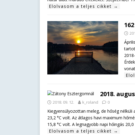
Elolvasom a teljes cikket →
162
201
Ápril
tarto
2018-
Érdek
vonat
Elo
2018. augus
2018. 09. 12.
k_roland
0
Kiegyensúlyozottan meleg, de hőség nélküli 
23,2 °C volt. Az átlagos havi maximum hőmé
15,8 °C volt. A legnagyobb napi hőingás 20,0
Elolvasom a teljes cikket →