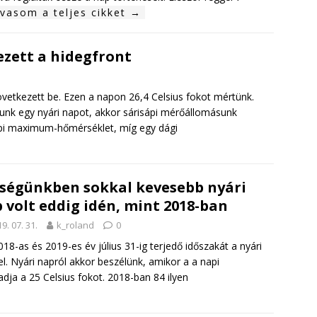
lvasom a teljes cikket →
ezett a hidegfront
övetkezett be. Ezen a napon 26,4 Celsius fokot mértünk.
tunk egy nyári napot, akkor sárisápi mérőállomásunk
napi maximum-hőmérséklet, míg egy dági
ségünkben sokkal kevesebb nyári
 volt eddig idén, mint 2018-ban
9. 07. 31.
k_roland
0
018-as és 2019-es év július 31-ig terjedő időszakát a nyári
. Nyári napról akkor beszélünk, amikor a a napi
ja a 25 Celsius fokot. 2018-ban 84 ilyen