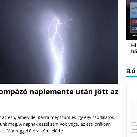
Hi
hő
ÉLŐ
ompázó naplemente után jött az
tt az eső, amely délutánra megszűnt és így egy csodálatos
nk meg. A napnak ezzel sem volt vége, az esti órákban
et. Már reggel 8 óra körül elérte