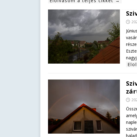
Elolvasom a teljes cikket →
Szi
202
Júniu
vasár
része
Eszte
nagyj
Elo
Szi
zár
202
Össze
amely
naple
szivá
halad