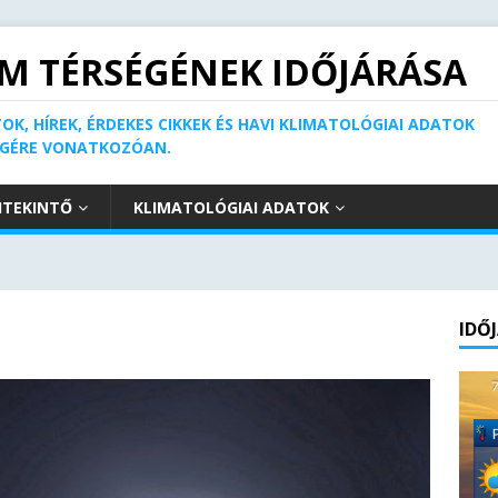
M TÉRSÉGÉNEK IDŐJÁRÁSA
OK, HÍREK, ÉRDEKES CIKKEK ÉS HAVI KLIMATOLÓGIAI ADATOK
ÉGÉRE VONATKOZÓAN.
ITEKINTŐ
KLIMATOLÓGIAI ADATOK
IDŐ