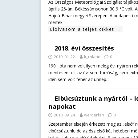
Az Országos Meteorológiai Szolgálat tájéko
április 26-án, Békéssámsonon 30,9 °C volt. 
Hajdú-Bihar megyei Szerepen. A budapesti me
mértek
Elolvasom a teljes cikket →
2018. évi összesítés
2019. 01. 22.
k_roland
0
1901 óta nem volt ilyen meleg év, nyáron rek
mentesen telt az év: sem forróság, sem extré
idén sem volt fehér az ünnep.
Elbúcsúztunk a nyártól – i
napokat
2018. 09. 24.
werderfan
0
Szeptember elsején érkezett meg az „első” nyá
elbúcsúztunk, de az ősz első két hetében mé
határ alatt maradó értékeket. Szeptember 1