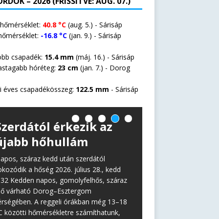
RDOK – 2026 (FRISSÍTVE: AUG. 07.)
 hőmérséklet:
40.8 °C
(aug. 5.) - Sárisáp
hőmérséklet:
-16.8 °C
(jan. 9.) - Sárisáp
öbb csapadék:
15.4 mm
(máj. 16.) - Sárisáp
astagabb hóréteg:
23 cm
(jan. 7.) -
Dorog
i éves csapadékösszeg:
122.5 mm
- Sárisáp
Szerdától érkezik az
újabb hőhullám
apos, száraz kedd után szerdától
okozódik a hőség 2026. július 28., kedd
:32 Kedden napos, gomolyfelhős, száraz
dő várható Dorog–Esztergom
érségében. A reggeli órákban még 13–18
C közötti hőmérsékletre számíthatunk,