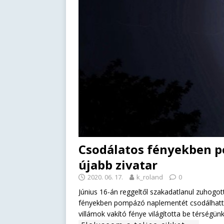
Csodálatos fényekben p
újabb zivatar
2020. 06. 17.
k_roland
0
Június 16-án reggeltől szakadatlanul zuhogo
fényekben pompázó naplementét csodálhattu
villámok vakító fénye világította be térségünk