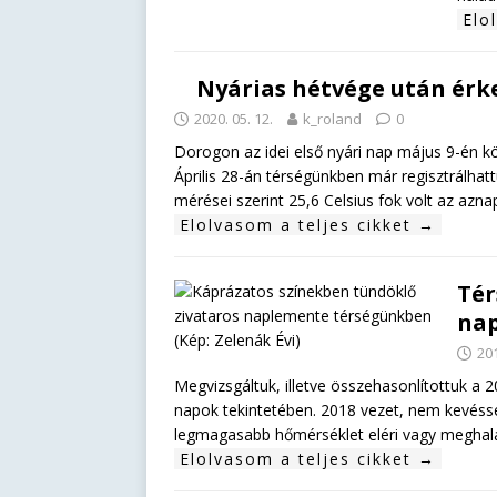
Elo
Nyárias hétvége után érk
2020. 05. 12.
k_roland
0
Dorogon az idei első nyári nap május 9-én k
Április 28-án térségünkben már regisztrálhat
mérései szerint 25,6 Celsius fok volt az az
Elolvasom a teljes cikket →
Tér
nap
201
Megvizsgáltuk, illetve összehasonlítottuk a 2
napok tekintetében. 2018 vezet, nem kevéssel
legmagasabb hőmérséklet eléri vagy meghalad
Elolvasom a teljes cikket →