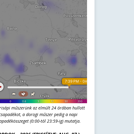
risápi műszerünk az elmúlt 24 órában hullott
csapadékot, a dorogi műszer pedig a napi
apadékösszeget (0:00-tól 23:59-ig) mutatja.