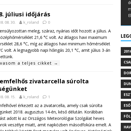
d
m
8. júliusi időjárás
E
8. 08. 30.
k_roland
0
ensúlyozottan meleg, száraz, nyárias időt hozott a július. A
LEG
középhőmérséklet 21,6 °C volt. Az átlagos havi maximum
séklet 28,6 °C, míg az átlagos havi minimum hőmérséklet
°C volt. A legnagyobb napi hőingás 20,1 °C, amit július 3-án
201
tettünk.
CSA
lvasom a teljes cikket →
DO
emfelhős zivatarcella súrolta
DU
ségünket
ESZ
8. 08. 15.
k_roland
1
felhővel érkezett az a zivatarcella, amely csak súrolta
ESŐ
günket 2018. augusztus 14-én, késő délután. Korábban
FÖL
tást adott ki az Országos Meteorológiai Szolgálat heves
arok veszélye miatt, amit napközben másodfokúra emelt. A
HAV