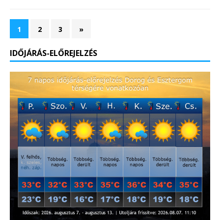
1
2
3
»
IDŐJÁRÁS-ELŐREJELZÉS