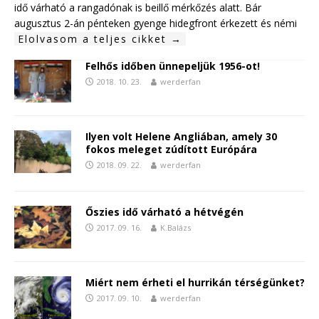
idő várható a rangadónak is beillő mérkőzés alatt. Bár
augusztus 2-án pénteken gyenge hidegfront érkezett és némi
Elolvasom a teljes cikket →
Felhős időben ünnepeljük 1956-ot!
2018. 10. 23.
werderfan
Ilyen volt Helene Angliában, amely 30
fokos meleget zúdított Európára
2018. 09. 22.
werderfan
Őszies idő várható a hétvégén
2017. 09. 16.
K.Balázs
Miért nem érheti el hurrikán térségünket?
2017. 09. 10.
werderfan