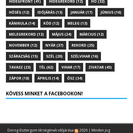
HIDEGFRONT
(41)
HIDEGREKORD
(12)
HÓ
(32)
HŐSÉG
(12)
IDŐJÁRÁS
(13)
JANUÁR
(17)
JÚNIUS
(16)
KÁNIKULA
(14)
KÖD
(12)
MELEG
(13)
MELEGREKORD
(12)
MÁJUS
(24)
MÁRCIUS
(12)
NOVEMBER
(12)
NYÁR
(37)
REKORD
(25)
SZÁRAZSÁG
(15)
SZÉL
(20)
SZÉLVIHAR
(16)
TAVASZ
(23)
TÉL
(62)
VIHAR
(17)
ZIVATAR
(45)
ZÁPOR
(18)
ÁPRILIS
(14)
ŐSZ
(34)
KÖVESS MINKET A FACEBOOKON!
Dorog-Esztergom térségének időjárása
2026 | Minden jog