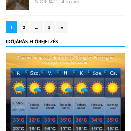
2018. 12. 14.
k_roland
1
2
…
5
»
IDŐJÁRÁS-ELŐREJELZÉS