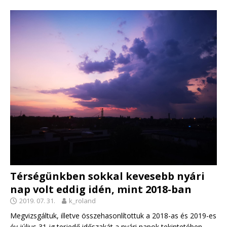
Térségünkben sokkal kevesebb nyári
nap volt eddig idén, mint 2018-ban
2019. 07. 31.
k_roland
Megvizsgáltuk, illetve összehasonlítottuk a 2018-as és 2019-es
év július 31-ig terjedő időszakát a nyári napok tekintetében.