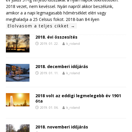
2018 vezet, nem kevéssel. Nyári napról akkor beszélünk,
amikor a a napi legmagasabb hőmérséklet eléri vagy
meghaladja a 25 Celsius fokot. 2018-ban 84 ilyen
Elolvasom a teljes cikket →
2018. évi összesítés
2019. 01. 22.
k_roland
2018. decemberi időjárás
2019. 01. 11.
k_roland
2018 volt az eddigi legmelegebb év 1901
óta
2019. 01. 06.
k_roland
2018. novemberi időjárás