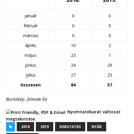
január
0
0
február
0
0
március
0
0
április
10
2
május
23
1
június
24
29
július
27
25
összesen
84
57
Borítókép: Zelenák Évi
Nyomtatóbarát változat
megtekintése
2018
2019
KIMUTATÁS
NYÁR