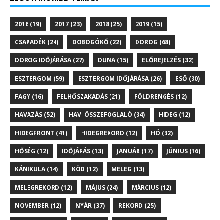
2016
(19)
2017
(23)
2018
(25)
2019
(15)
CSAPADÉK
(24)
DOBOGÓKŐ
(22)
DOROG
(68)
DOROG IDŐJÁRÁSA
(27)
DUNA
(15)
ELŐREJELZÉS
(32)
ESZTERGOM
(59)
ESZTERGOM IDŐJÁRÁSA
(26)
ESŐ
(30)
FAGY
(16)
FELHŐSZAKADÁS
(21)
FÖLDRENGÉS
(12)
HAVAZÁS
(52)
HAVI ÖSSZEFOGLALÓ
(34)
HIDEG
(12)
HIDEGFRONT
(41)
HIDEGREKORD
(12)
HÓ
(32)
HŐSÉG
(12)
IDŐJÁRÁS
(13)
JANUÁR
(17)
JÚNIUS
(16)
KÁNIKULA
(14)
KÖD
(12)
MELEG
(13)
MELEGREKORD
(12)
MÁJUS
(24)
MÁRCIUS
(12)
NOVEMBER
(12)
NYÁR
(37)
REKORD
(25)