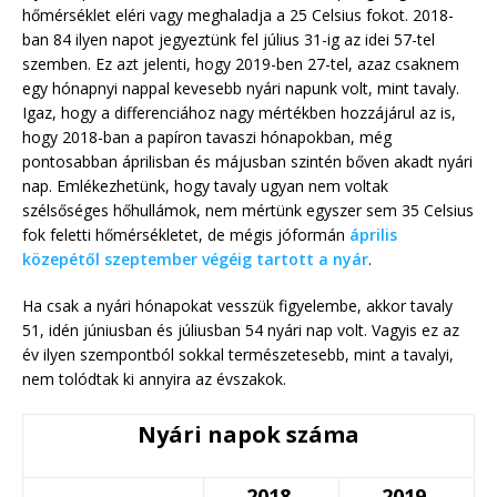
hőmérséklet eléri vagy meghaladja a 25 Celsius fokot. 2018-
ban 84 ilyen napot jegyeztünk fel július 31-ig az idei 57-tel
szemben. Ez azt jelenti, hogy 2019-ben 27-tel, azaz csaknem
egy hónapnyi nappal kevesebb nyári napunk volt, mint tavaly.
Igaz, hogy a differenciához nagy mértékben hozzájárul az is,
hogy 2018-ban a papíron tavaszi hónapokban, még
pontosabban áprilisban és májusban szintén bőven akadt nyári
nap. Emlékezhetünk, hogy tavaly ugyan nem voltak
szélsőséges hőhullámok, nem mértünk egyszer sem 35 Celsius
fok feletti hőmérsékletet, de mégis jóformán
április
közepétől szeptember végéig tartott a nyár
.
Ha csak a nyári hónapokat vesszük figyelembe, akkor tavaly
51, idén júniusban és júliusban 54 nyári nap volt. Vagyis ez az
év ilyen szempontból sokkal természetesebb, mint a tavalyi,
nem tolódtak ki annyira az évszakok.
Nyári napok száma
2018.
2019.