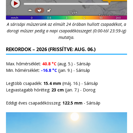
A sárisápi műszerünk az elmúlt 24 órában hullott csapadékot, a
dorogi műszer pedig a napi csapadékösszeget (0:00-tól 23:59-ig)
mutatja.
REKORDOK – 2026 (FRISSÍTVE: AUG. 06.)
Max. hőmérséklet:
40.8 °C
(aug. 5.) - Sárisáp
Min. hőmérséklet:
-16.8 °C
(jan. 9.) - Sárisáp
Legtöbb csapadék:
15.4 mm
(máj. 16.) - Sárisáp
Legvastagabb hóréteg:
23 cm
(jan. 7.) -
Dorog
Eddigi éves csapadékösszeg:
122.5 mm
- Sárisáp