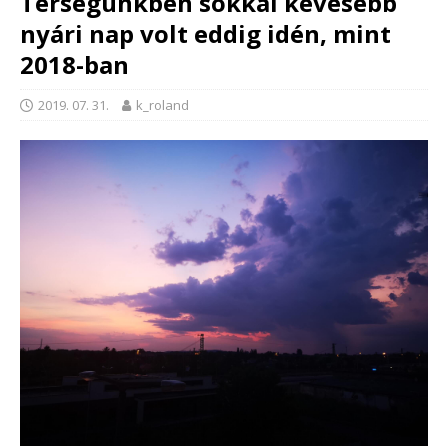
Térségünkben sokkal kevesebb
nyári nap volt eddig idén, mint
2018-ban
2019. 07. 31.
k_roland