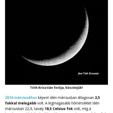
Tóth Krisztián fotója, köszönjük!
2016 márciusához
képest idén márciusban átlagosan
2,5
fokkal melegebb
volt. A legmagasabb hőmérséklet idén
márciusban 22,9, tavaly
18,5 Celsius fok
volt, míg a