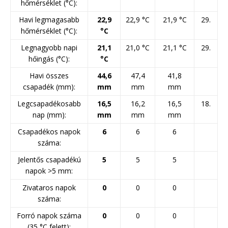
hőmérséklet (°C):
Havi legmagasabb
22,9
22,9 °C
21,9 °C
29.
hőmérséklet (°C):
°C
Legnagyobb napi
21,1
21,0 °C
21,1 °C
29.
hőingás (°C):
°C
Havi összes
44,6
47,4
41,8
csapadék (mm):
mm
mm
mm
Legcsapadékosabb
16,5
16,2
16,5
18.
nap (mm):
mm
mm
mm
Csapadékos napok
6
6
6
száma:
Jelentős csapadékú
5
5
5
napok >5 mm:
Zivataros napok
0
0
0
száma:
Forró napok száma
0
0
0
(35 °C felett):