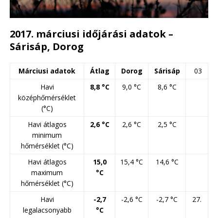
2017. márciusi időjárási adatok –
Sárisáp, Dorog
Márciusi adatok
Átlag
Dorog
Sárisáp
03
Havi
8,8 °C
9,0 °C
8,6 °C
középhőmérséklet
(°C)
Havi átlagos
2,6 °C
2,6 °C
2,5 °C
minimum
hőmérséklet (°C)
Havi átlagos
15,0
15,4 °C
14,6 °C
maximum
°C
hőmérséklet (°C)
Havi
-2,7
-2,6 °C
-2,7 °C
27.
legalacsonyabb
°C