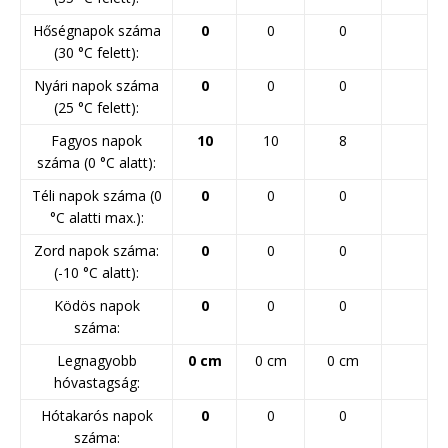
Hőségnapok száma
0
0
0
(30 °C felett):
Nyári napok száma
0
0
0
(25 °C felett):
Fagyos napok
10
10
8
száma (0 °C alatt):
Téli napok száma (0
0
0
0
°C alatti max.):
Zord napok száma:
0
0
0
(-10 °C alatt):
Ködös napok
0
0
0
száma:
Legnagyobb
0 cm
0 cm
0 cm
hóvastagság:
Hótakarós napok
0
0
0
száma: