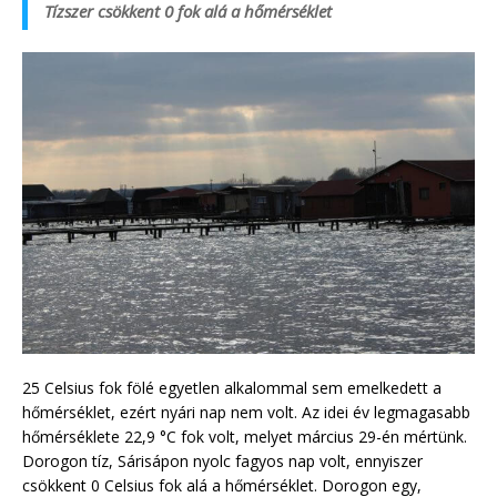
Tízszer csökkent 0 fok alá a hőmérséklet
25 Celsius fok fölé egyetlen alkalommal sem emelkedett a
hőmérséklet, ezért nyári nap nem volt. Az idei év legmagasabb
hőmérséklete 22,9 °C fok volt, melyet március 29-én mértünk.
Dorogon tíz, Sárisápon nyolc fagyos nap volt, ennyiszer
csökkent 0 Celsius fok alá a hőmérséklet. Dorogon egy,