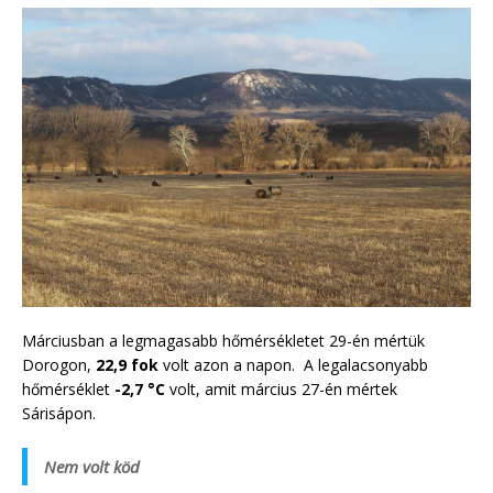
Márciusban a legmagasabb hőmérsékletet 29-én mértük
Dorogon,
22,9 fok
volt azon a napon. A legalacsonyabb
hőmérséklet
-2,7 °C
volt, amit március 27-én mértek
Sárisápon.
Nem volt köd