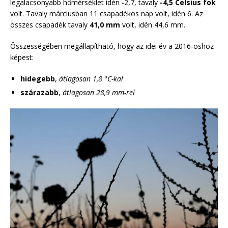
legalacsonyabb hőmérséklet idén -2,7, tavaly
-4,5 Celsius fok
volt. Tavaly márciusban 11 csapadékos nap volt, idén 6. Az
összes csapadék tavaly
41,0 mm
volt, idén 44,6 mm.
Összességében megállapítható, hogy az idei év a 2016-oshoz
képest:
hidegebb
,
átlagosan 1,8 °C-kal
szárazabb
,
átlagosan 28,9 mm-rel