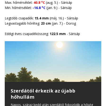
Max. hőmérséklet:
40.8 °C
(aug. 5.) - Sárisáp
Min. hőmérséklet:
-16.8 °C
(jan. 9.) - Sárisáp
Legtöbb csapadék:
15.4 mm
(máj. 16.) - Sárisáp
Legvastagabb hóréteg:
23 cm
(jan. 7.) -
Dorog
Eddigi éves csapadékösszeg:
122.5 mm
- Sárisáp
35 erdő- és vegetációtűz
Önmérsékletet kérnek a
Harmadfokú hőségriasztás lép
Szerdától érkezik az újabb
Csapadék nélkül vonultak át a
keletkezett Magyarországon –
lakosságtól a rendkívüli aszály
érvénybe csütörtöktől
hőhullám
hidegfrontok
köztük térségünkben is volt egy
miatt
Újabb hőhullám éri el a Kárpát-medencét, ezért az
Napos, száraz kedd után szerdától fokozódik a hőség
Június első hetében három hidegfront (!) is érkezett, de