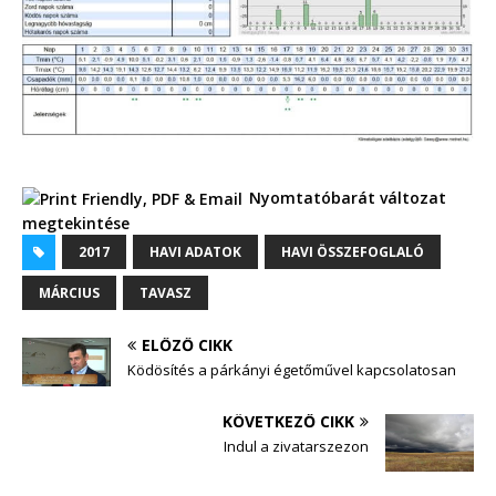
Nyomtatóbarát változat
megtekintése
2017
HAVI ADATOK
HAVI ÖSSZEFOGLALÓ
MÁRCIUS
TAVASZ
ELŐZŐ CIKK
Ködösítés a párkányi égetőművel kapcsolatosan
KÖVETKEZŐ CIKK
Indul a zivatarszezon