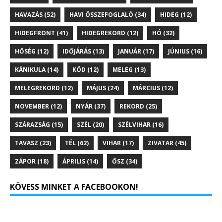
HAVAZÁS
(52)
HAVI ÖSSZEFOGLALÓ
(34)
HIDEG
(12)
HIDEGFRONT
(41)
HIDEGREKORD
(12)
HÓ
(32)
HŐSÉG
(12)
IDŐJÁRÁS
(13)
JANUÁR
(17)
JÚNIUS
(16)
KÁNIKULA
(14)
KÖD
(12)
MELEG
(13)
MELEGREKORD
(12)
MÁJUS
(24)
MÁRCIUS
(12)
NOVEMBER
(12)
NYÁR
(37)
REKORD
(25)
SZÁRAZSÁG
(15)
SZÉL
(20)
SZÉLVIHAR
(16)
TAVASZ
(23)
TÉL
(62)
VIHAR
(17)
ZIVATAR
(45)
ZÁPOR
(18)
ÁPRILIS
(14)
ŐSZ
(34)
KÖVESS MINKET A FACEBOOKON!