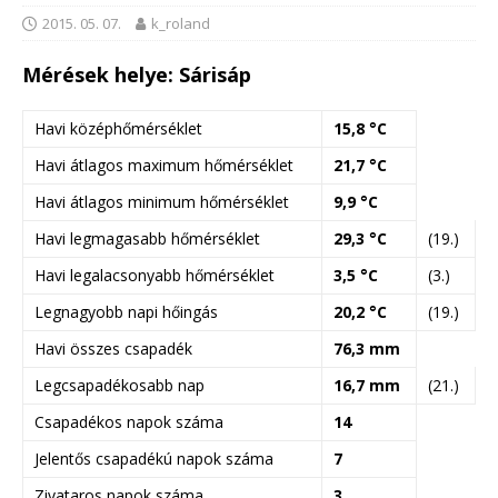
2015. 05. 07.
k_roland
Mérések helye: Sárisáp
Havi középhőmérséklet
15,8 °C
Havi átlagos maximum hőmérséklet
21,7 °C
Havi átlagos minimum hőmérséklet
9,9 °C
Havi legmagasabb hőmérséklet
29,3 °C
(19.)
Havi legalacsonyabb hőmérséklet
3,5 °C
(3.)
Legnagyobb napi hőingás
20,2 °C
(19.)
Havi összes csapadék
76,3 mm
Legcsapadékosabb nap
16,7 mm
(21.)
Csapadékos napok száma
14
Jelentős csapadékú napok száma
7
Zivataros napok száma
3