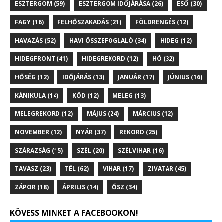
ESZTERGOM
(59)
ESZTERGOM IDŐJÁRÁSA
(26)
ESŐ
(30)
FAGY
(16)
FELHŐSZAKADÁS
(21)
FÖLDRENGÉS
(12)
HAVAZÁS
(52)
HAVI ÖSSZEFOGLALÓ
(34)
HIDEG
(12)
HIDEGFRONT
(41)
HIDEGREKORD
(12)
HÓ
(32)
HŐSÉG
(12)
IDŐJÁRÁS
(13)
JANUÁR
(17)
JÚNIUS
(16)
KÁNIKULA
(14)
KÖD
(12)
MELEG
(13)
MELEGREKORD
(12)
MÁJUS
(24)
MÁRCIUS
(12)
NOVEMBER
(12)
NYÁR
(37)
REKORD
(25)
SZÁRAZSÁG
(15)
SZÉL
(20)
SZÉLVIHAR
(16)
TAVASZ
(23)
TÉL
(62)
VIHAR
(17)
ZIVATAR
(45)
ZÁPOR
(18)
ÁPRILIS
(14)
ŐSZ
(34)
KÖVESS MINKET A FACEBOOKON!