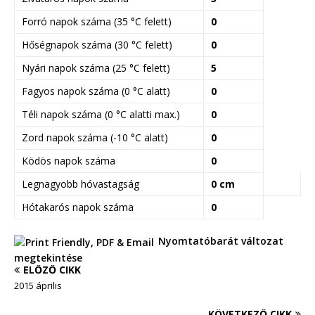
Forró napok száma (35 °C felett)
0
Hőségnapok száma (30 °C felett)
0
Nyári napok száma (25 °C felett)
5
Fagyos napok száma (0 °C alatt)
0
Téli napok száma (0 °C alatti max.)
0
Zord napok száma (-10 °C alatt)
0
Ködös napok száma
0
Legnagyobb hóvastagság
0 cm
Hótakarós napok száma
0
Nyomtatóbarát változat
megtekintése
ELŐZŐ CIKK
2015 április
KÖVETKEZŐ CIKK