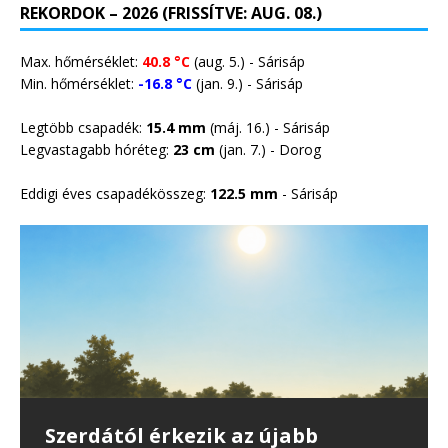
REKORDOK – 2026 (FRISSÍTVE: AUG. 08.)
Max. hőmérséklet:
40.8 °C
(aug. 5.) - Sárisáp
Min. hőmérséklet:
-16.8 °C
(jan. 9.) - Sárisáp
Legtöbb csapadék:
15.4 mm
(máj. 16.) - Sárisáp
Legvastagabb hóréteg:
23 cm
(jan. 7.) -
Dorog
Eddigi éves csapadékösszeg:
122.5 mm
- Sárisáp
35 erdő- és vegetációtűz
Önmérsékletet kérnek a
Harmadfokú hőségriasztás lép
Szerdától érkezik az újabb
Csapadék nélkül vonultak át a