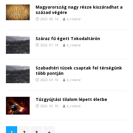
Magyarország nagy része kiszáradhat a
század végére
2022. 08. 16.
k_roland
Száraz fű égett Tokodaltárón
2022. 07. 19.
k_roland
Szabadtéri tüzek csaptak fel térségünk
több pontján
2022. 03. 10.
k_roland
Tűzgyújtási tilalom lépett életbe
2022. 03. 10.
k_roland
1
2
3
»