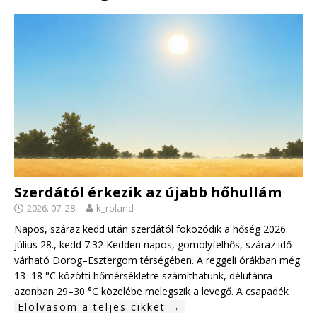
Szerdától érkezik az újabb hőhullám
2026. 07. 28.
k_roland
Napos, száraz kedd után szerdától fokozódik a hőség 2026.
július 28., kedd 7:32 Kedden napos, gomolyfelhős, száraz idő
várható Dorog–Esztergom térségében. A reggeli órákban még
13–18 °C közötti hőmérsékletre számíthatunk, délutánra
azonban 29–30 °C közelébe melegszik a levegő. A csapadék
Elolvasom a teljes cikket →