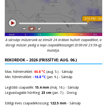
A sárisápi műszerünk az elmúlt 24 órában hullott csapadékot, a
dorogi műszer pedig a napi csapadékösszeget (0:00-tól 23:59-ig)
mutatja.
REKORDOK – 2026 (FRISSÍTVE: AUG. 06.)
Max. hőmérséklet:
40.8 °C
(aug. 5.) - Sárisáp
Min. hőmérséklet:
-16.8 °C
(jan. 9.) - Sárisáp
Legtöbb csapadék:
15.4 mm
(máj. 16.) - Sárisáp
Legvastagabb hóréteg:
23 cm
(jan. 7.) -
Dorog
Eddigi éves csapadékösszeg:
122.5 mm
- Sárisáp