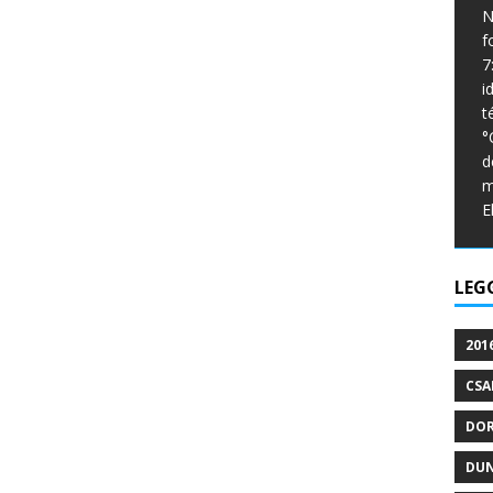
N
f
7
i
t
°
d
m
E
LEG
201
CSA
DO
DU