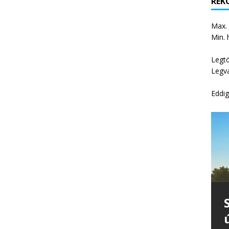
REKO
Max.
Min. 
Legt
Legv
Eddig