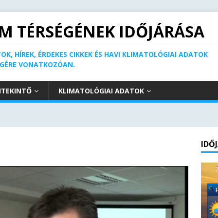
M TÉRSÉGÉNEK IDŐJÁRÁSA
OK, HÍREK, ÉRDEKES CIKKEK ÉS HAVI KLIMATOLÓGIAI ADATOK
ÉGÉRE VONATKOZÓAN.
ITEKINTŐ
KLIMATOLÓGIAI ADATOK
IDŐ