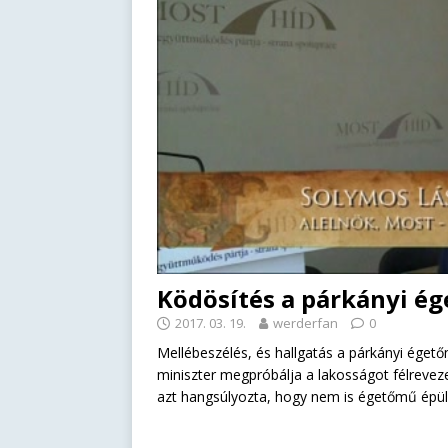
Ködösítés a párkányi é
2017. 03. 19.
werderfan
0
Mellébeszélés, és hallgatás a párkányi éget
miniszter megpróbálja a lakosságot félreveze
azt hangsúlyozta, hogy nem is égetőmű épüln