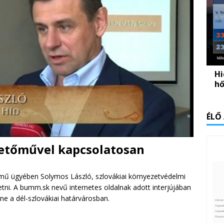
Hi
hő
ÉLŐ
getőművel kapcsolatosan
őmű ügyében Solymos László, szlovákiai környezetvédelmi
tni. A bumm.sk nevű internetes oldalnak adott interjújában
e a dél-szlovákiai határvárosban.