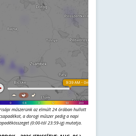
risápi műszerünk az elmúlt 24 órában hullott
csapadékot, a dorogi műszer pedig a napi
apadékösszeget (0:00-tól 23:59-ig) mutatja.