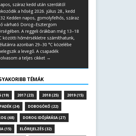
apos, száraz kedd után szerdától
okozódik a hőség 2026. július 28., kedd
:32 Kedden napos, gomolyfelhős, száraz
dő várható Dorog–Esztergom
érségében. A reggeli órákban még 13–18
C közötti hőmérsékletre számíthatunk,
élutánra azonban 29–30 °C közelébe
elegszik a levegő. A csapadék
lolvasom a teljes cikket →
GYAKORIBB TÉMÁK
6
(19)
2017
(23)
2018
(25)
2019
(15)
PADÉK
(24)
DOBOGÓKŐ
(22)
ROG
(68)
DOROG IDŐJÁRÁSA
(27)
NA
(15)
ELŐREJELZÉS
(32)