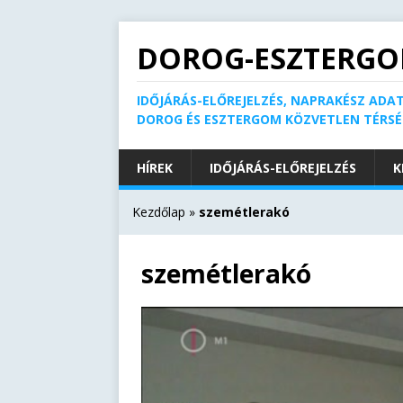
DOROG-ESZTERGO
IDŐJÁRÁS-ELŐREJELZÉS, NAPRAKÉSZ ADAT
DOROG ÉS ESZTERGOM KÖZVETLEN TÉRS
HÍREK
IDŐJÁRÁS-ELŐREJELZÉS
K
Kezdőlap
»
szemétlerakó
szemétlerakó