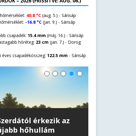
RDOK – 2026 (FRISSÍTVE: AUG. 06.)
 hőmérséklet:
40.8 °C
(aug. 5.) - Sárisáp
hőmérséklet:
-16.8 °C
(jan. 9.) - Sárisáp
öbb csapadék:
15.4 mm
(máj. 16.) - Sárisáp
astagabb hóréteg:
23 cm
(jan. 7.) -
Dorog
i éves csapadékösszeg:
122.5 mm
- Sárisáp
Szerdától érkezik az
újabb hőhullám