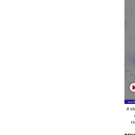
A sá
cs