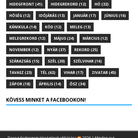
HIDEGFRONT
(41)
HIDEGREKORD
(12)
HÓ
(32)
HŐSÉG
(12)
IDŐJÁRÁS
(13)
JANUÁR
(17)
JÚNIUS
(16)
KÁNIKULA
(14)
KÖD
(12)
MELEG
(13)
MELEGREKORD
(12)
MÁJUS
(24)
MÁRCIUS
(12)
NOVEMBER
(12)
NYÁR
(37)
REKORD
(25)
SZÁRAZSÁG
(15)
SZÉL
(20)
SZÉLVIHAR
(16)
TAVASZ
(23)
TÉL
(62)
VIHAR
(17)
ZIVATAR
(45)
ZÁPOR
(18)
ÁPRILIS
(14)
ŐSZ
(34)
KÖVESS MINKET A FACEBOOKON!
Dorog-Esztergom térségének időjárása
2026 | Minden jog