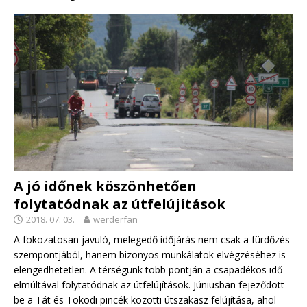
A jó időnek köszönhetően
folytatódnak az útfelújítások
2018. 07. 03.
werderfan
A fokozatosan javuló, melegedő időjárás nem csak a fürdőzés
szempontjából, hanem bizonyos munkálatok elvégzéséhez is
elengedhetetlen. A térségünk több pontján a csapadékos idő
elmúltával folytatódnak az útfelújítások. Júniusban fejeződött
be a Tát és Tokodi pincék közötti útszakasz felújítása, ahol