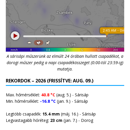
A sárisápi műszerünk az elmúlt 24 órában hullott csapadékot, a
dorogi műszer pedig a napi csapadékösszeget (0:00-tól 23:59-ig)
mutatja.
REKORDOK – 2026 (FRISSÍTVE: AUG. 09.)
Max. hőmérséklet:
40.8 °C
(aug. 5.) - Sárisáp
Min. hőmérséklet:
-16.8 °C
(jan. 9.) - Sárisáp
Legtöbb csapadék:
15.4 mm
(máj. 16.) - Sárisáp
Legvastagabb hóréteg:
23 cm
(jan. 7.) -
Dorog