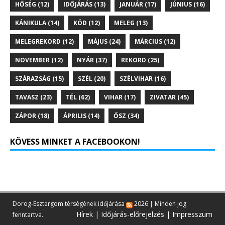
HŐSÉG
(12)
IDŐJÁRÁS
(13)
JANUÁR
(17)
JÚNIUS
(16)
KÁNIKULA
(14)
KÖD
(12)
MELEG
(13)
MELEGREKORD
(12)
MÁJUS
(24)
MÁRCIUS
(12)
NOVEMBER
(12)
NYÁR
(37)
REKORD
(25)
SZÁRAZSÁG
(15)
SZÉL
(20)
SZÉLVIHAR
(16)
TAVASZ
(23)
TÉL
(62)
VIHAR
(17)
ZIVATAR
(45)
ZÁPOR
(18)
ÁPRILIS
(14)
ŐSZ
(34)
KÖVESS MINKET A FACEBOOKON!
Dorog-Esztergom térségének időjárása
2026 | Minden jog
Hírek
|
Időjárás-előrejelzés
|
Impresszum
fenntartva.