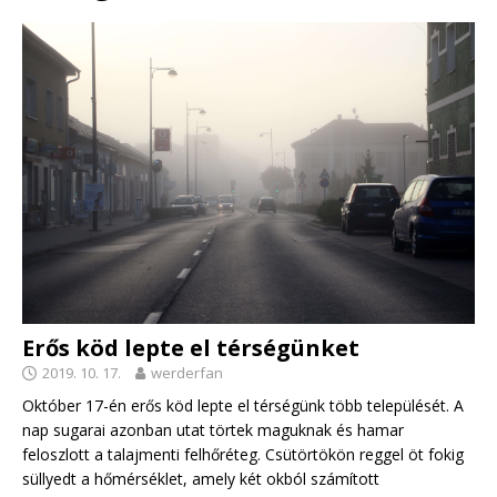
Erős köd lepte el térségünket
2019. 10. 17.
werderfan
Október 17-én erős köd lepte el térségünk több települését. A
nap sugarai azonban utat törtek maguknak és hamar
feloszlott a talajmenti felhőréteg. Csütörtökön reggel öt fokig
süllyedt a hőmérséklet, amely két okból számított