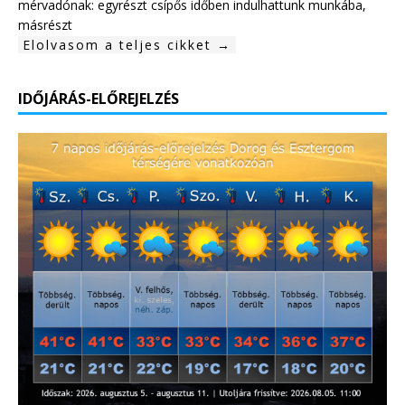
mérvadónak: egyrészt csípős időben indulhattunk munkába,
másrészt
Elolvasom a teljes cikket →
IDŐJÁRÁS-ELŐREJELZÉS