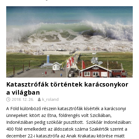
Katasztrófák történtek karácsonykor
a világban
2018. 12. 26.
k_roland
A Föld különböző részein katasztrófák kísérték a karácsonyi
ünnepeket: kitört az Etna, földrengés volt Szicíliában,
Indonéziában pedig szökőár pusztított. Szökőár Indonéziában:
400 fölé emelkedett az áldozatok száma Szakértők szerint a
december 22-i katasztrófa az Anak Krakatau kitörése miatt