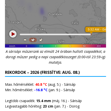
A sárisápi műszerünk az elmúlt 24 órában hullott csapadékot, a
dorogi műszer pedig a napi csapadékösszeget (0:00-tól 23:59-ig)
mutatja.
REKORDOK – 2026 (FRISSÍTVE: AUG. 08.)
Max. hőmérséklet:
40.8 °C
(aug. 5.) - Sárisáp
Min. hőmérséklet:
-16.8 °C
(jan. 9.) - Sárisáp
Legtöbb csapadék:
15.4 mm
(máj. 16.) - Sárisáp
Legvastagabb hóréteg:
23 cm
(jan. 7.) -
Dorog