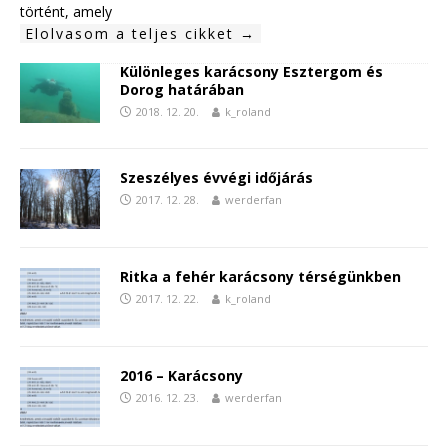
történt, amely
Elolvasom a teljes cikket →
Különleges karácsony Esztergom és
Dorog határában
2018. 12. 20.
k_roland
Szeszélyes évvégi időjárás
2017. 12. 28.
werderfan
Ritka a fehér karácsony térségünkben
2017. 12. 22.
k_roland
2016 – Karácsony
2016. 12. 23.
werderfan