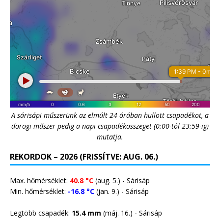
A sárisápi műszerünk az elmúlt 24 órában hullott csapadékot, a
dorogi műszer pedig a napi csapadékösszeget (0:00-tól 23:59-ig)
mutatja.
REKORDOK – 2026 (FRISSÍTVE: AUG. 06.)
Max. hőmérséklet:
40.8 °C
(aug. 5.) - Sárisáp
Min. hőmérséklet:
-16.8 °C
(jan. 9.) - Sárisáp
Legtöbb csapadék:
15.4 mm
(máj. 16.) - Sárisáp