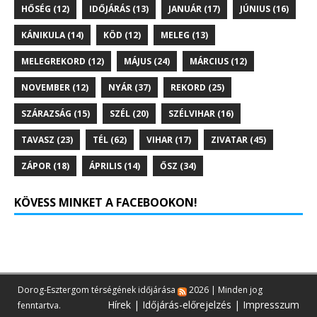
HŐSÉG
(12)
IDŐJÁRÁS
(13)
JANUÁR
(17)
JÚNIUS
(16)
KÁNIKULA
(14)
KÖD
(12)
MELEG
(13)
MELEGREKORD
(12)
MÁJUS
(24)
MÁRCIUS
(12)
NOVEMBER
(12)
NYÁR
(37)
REKORD
(25)
SZÁRAZSÁG
(15)
SZÉL
(20)
SZÉLVIHAR
(16)
TAVASZ
(23)
TÉL
(62)
VIHAR
(17)
ZIVATAR
(45)
ZÁPOR
(18)
ÁPRILIS
(14)
ŐSZ
(34)
KÖVESS MINKET A FACEBOOKON!
Dorog-Esztergom térségének időjárása
2026 | Minden jog
Hírek
|
Időjárás-előrejelzés
|
Impresszum
fenntartva.