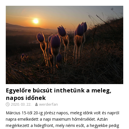
Egyelőre búcsút inthetünk a meleg,
napos időnek
2020. 03. 22.
werderfan
Március 15-től 20-ig jórész napos, meleg időnk volt és napról
napra emelkedett a napi maximum hőmérséklet. Aztán
megérkezett a hidegfront, mely némi esőt, a hegyekbe pedig