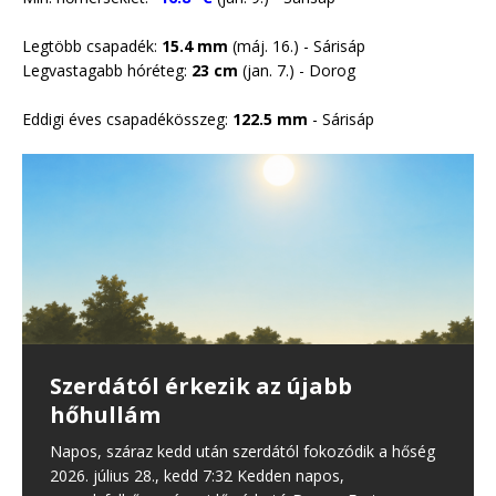
Legtöbb csapadék:
15.4 mm
(máj. 16.) - Sárisáp
Legvastagabb hóréteg:
23 cm
(jan. 7.) -
Dorog
Eddigi éves csapadékösszeg:
122.5 mm
- Sárisáp
35 erdő- és vegetációtűz
Önmérsékletet kérnek a
Harmadfokú hőségriasztás lép
Szerdától érkezik az újabb
Csapadék nélkül vonultak át a
keletkezett Magyarországon –
lakosságtól a rendkívüli aszály
érvénybe csütörtöktől
hőhullám
hidegfrontok
köztük térségünkben is volt egy
miatt
Újabb hőhullám éri el a Kárpát-medencét, ezért az
Napos, száraz kedd után szerdától fokozódik a hőség
Június első hetében három hidegfront (!) is érkezett, de
országos tisztifőorvos harmadfokú hőségriasztást
2026. július 28., kedd 7:32 Kedden napos,
egyik sem hozott csapadékot, legfeljebb kisebb
A kormány által július 30-án kiadott gyorsjelentés
Harmadfokú hőségriasztás kezdődött – rendkívül