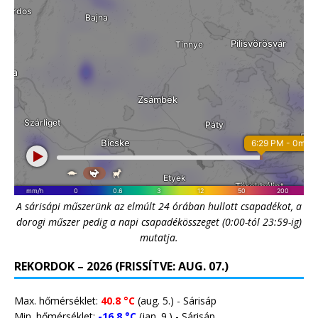
A sárisápi műszerünk az elmúlt 24 órában hullott csapadékot, a
dorogi műszer pedig a napi csapadékösszeget (0:00-tól 23:59-ig)
mutatja.
REKORDOK – 2026 (FRISSÍTVE: AUG. 07.)
Max. hőmérséklet:
40.8 °C
(aug. 5.) - Sárisáp
Min. hőmérséklet:
-16.8 °C
(jan. 9.) - Sárisáp