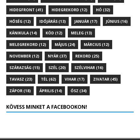
HIDEGFRONT
(41)
HIDEGREKORD
(12)
HÓ
(32)
HŐSÉG
(12)
IDŐJÁRÁS
(13)
JANUÁR
(17)
JÚNIUS
(16)
KÁNIKULA
(14)
KÖD
(12)
MELEG
(13)
MELEGREKORD
(12)
MÁJUS
(24)
MÁRCIUS
(12)
NOVEMBER
(12)
NYÁR
(37)
REKORD
(25)
SZÁRAZSÁG
(15)
SZÉL
(20)
SZÉLVIHAR
(16)
TAVASZ
(23)
TÉL
(62)
VIHAR
(17)
ZIVATAR
(45)
ZÁPOR
(18)
ÁPRILIS
(14)
ŐSZ
(34)
KÖVESS MINKET A FACEBOOKON!