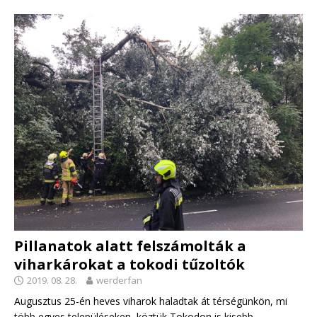
Pillanatok alatt felszámolták a
viharkárokat a tokodi tűzoltók
2019. 08. 28.
werderfan
Augusztus 25-én heves viharok haladtak át térségünkön, mi
több egyes településeken, köztük Tokodon is kisebb