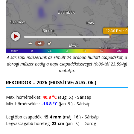
A sárisápi műszerünk az elmúlt 24 órában hullott csapadékot, a
dorogi műszer pedig a napi csapadékösszeget (0:00-tól 23:59-ig)
mutatja.
REKORDOK – 2026 (FRISSÍTVE: AUG. 06.)
Max. hőmérséklet:
40.8 °C
(aug. 5.) - Sárisáp
Min. hőmérséklet:
-16.8 °C
(jan. 9.) - Sárisáp
Legtöbb csapadék:
15.4 mm
(máj. 16.) - Sárisáp
Legvastagabb hóréteg:
23 cm
(jan. 7.) -
Dorog