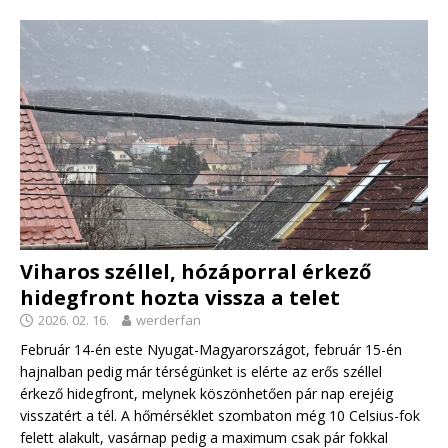
Viharos széllel, hózáporral érkező
hidegfront hozta vissza a telet
2026. 02. 16.
werderfan
Február 14-én este Nyugat-Magyarországot, február 15-én
hajnalban pedig már térségünket is elérte az erős széllel
érkező hidegfront, melynek köszönhetően pár nap erejéig
visszatért a tél. A hőmérséklet szombaton még 10 Celsius-fok
felett alakult, vasárnap pedig a maximum csak pár fokkal