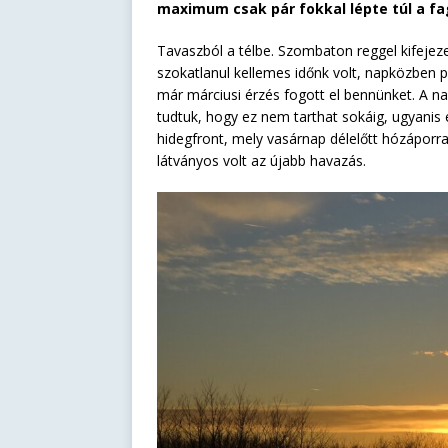
maximum csak pár fokkal lépte túl a f
Tavaszból a télbe. Szombaton reggel kifeje
szokatlanul kellemes időnk volt, napközben p
már márciusi érzés fogott el bennünket. A n
tudtuk, hogy ez nem tarthat sokáig, ugyanis
hidegfront, mely vasárnap délelőtt hózápor
látványos volt az újabb havazás.