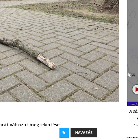
A sá
cs
rát változat megtekintése
HAVAZÁS