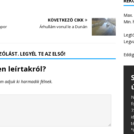
REKO
Max.
KÖVETKEZŐ CIKK
Min. 
ápor
Árhullám vonul le a Dunán
Legt
Legv
ÓLÁST. LEGYÉL TE AZ ELSŐ!
Eddig
n leírtakról?
em adjuk ki harmadik félnek.
N
f
7
i
t
°