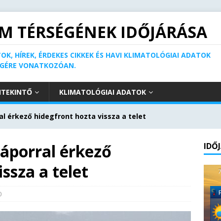
M TÉRSÉGÉNEK IDŐJÁRÁSA
OK, HÍREK, ÉRDEKES CIKKEK ÉS HAVI KLIMATOLÓGIAI ADATOK
ÉGÉRE VONATKOZÓAN.
ITEKINTŐ
KLIMATOLÓGIAI ADATOK
ral érkező hidegfront hozta vissza a telet
záporral érkező
IDŐ
ssza a telet
0