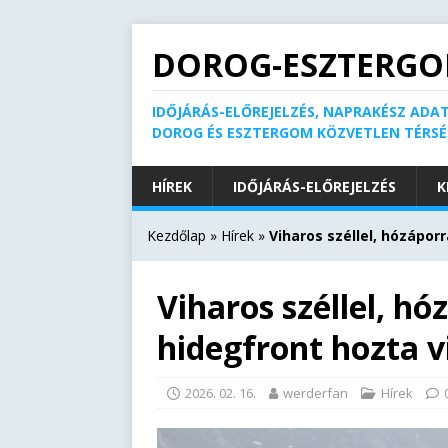
DOROG-ESZTERGO
IDŐJÁRÁS-ELŐREJELZÉS, NAPRAKÉSZ ADAT
DOROG ÉS ESZTERGOM KÖZVETLEN TÉRS
HÍREK
IDŐJÁRÁS-ELŐREJELZÉS
K
Kezdőlap
»
Hírek
»
Viharos széllel, hózápor
Viharos széllel, hó
hidegfront hozta vi
2026. 02. 16.
werderfan
Hírek