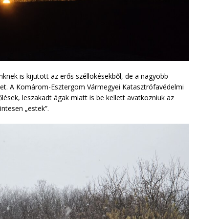
nknek is kijutott az erős széllökésekből, de a nagyobb
ünket. A Komárom-Esztergom Vármegyei Katasztrófavédelmi
lések, leszakadt ágak miatt is be kellett avatkozniuk az
intesen „estek”.