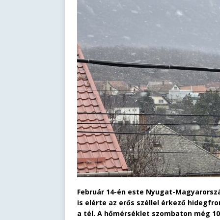
Február 14-én este Nyugat-Magyarorszá
is elérte az erős széllel érkező hidegf
a tél. A hőmérséklet szombaton még 10 