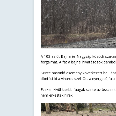
A 103-as út Bajna és Nagysáp közötti szakaszá
forgalmat. A fát a bajnai hivatásosok darabolt
Szinte hasonló esemény következett be Lábat
döntött ki a viharos szél. Ott a nyergesújfal
Ezeken kívül kisebb faágak szinte az összes 
nem érkeztek hírek.