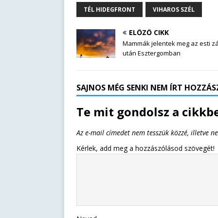
TÉL HIDEGFRONT
VIHAROS SZÉL
ELŐZŐ CIKK
Mammák jelentek meg az esti z
után Esztergomban
SAJNOS MÉG SENKI NEM ÍRT HOZZÁSZ
Te mit gondolsz a cikkbe
Az e-mail címedet nem tesszük közzé, illetve n
Kérlek, add meg a hozzászólásod szövegét!