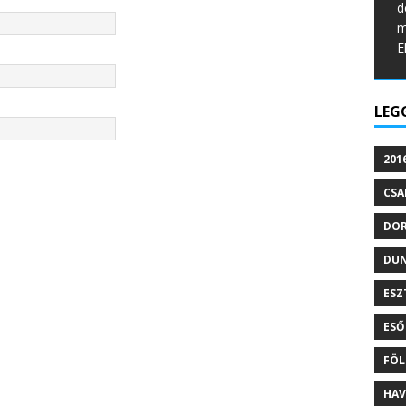
d
m
E
LEG
201
CSA
DO
DU
ESZ
ESŐ
FÖL
HAV