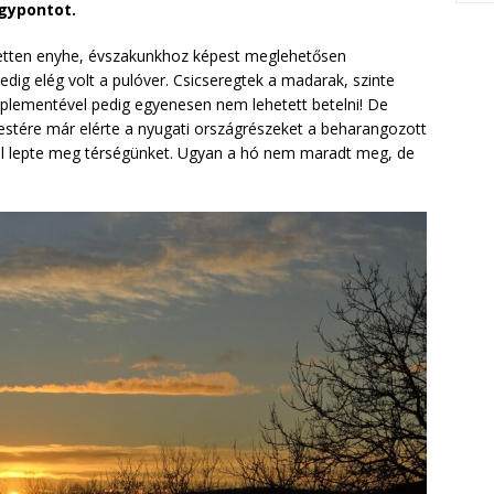
agypontot.
zetten enyhe, évszakunkhoz képest meglehetősen
edig elég volt a pulóver. Csicseregtek a madarak, szinte
aplementével pedig egyenesen nem lehetett betelni! De
 estére már elérte a nyugati országrészeket a beharangozott
ral lepte meg térségünket. Ugyan a hó nem maradt meg, de