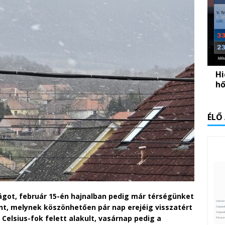
Hi
hő
ÉLŐ
got, február 15-én hajnalban pedig már térségünket
ront, melynek köszönhetően pár nap erejéig visszatért
Celsius-fok felett alakult, vasárnap pedig a