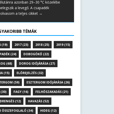
élutánra azonban 29–30 °C közelébe
elegszik a levegő. A csapadék
lolvasom a teljes cikket →
GYAKORIBB TÉMÁK
6
(19)
2017
(23)
2018
(25)
2019
(15)
PADÉK
(24)
DOBOGÓKŐ
(22)
ROG
(68)
DOROG IDŐJÁRÁSA
(27)
NA
(15)
ELŐREJELZÉS
(32)
TERGOM
(59)
ESZTERGOM IDŐJÁRÁSA
(26)
(30)
FAGY
(16)
FELHŐSZAKADÁS
(21)
DRENGÉS
(12)
HAVAZÁS
(52)
I ÖSSZEFOGLALÓ
(34)
HIDEG
(12)