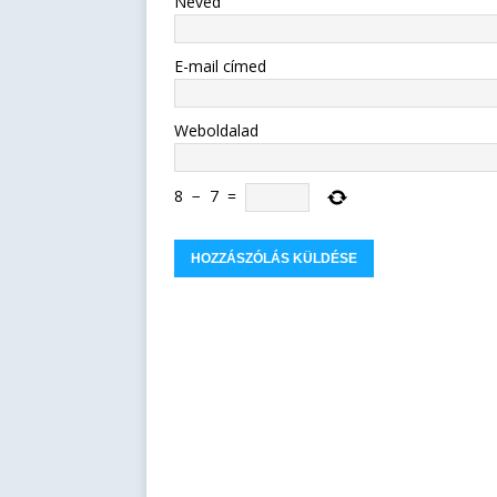
Neved
E-mail címed
Weboldalad
8
−
7
=