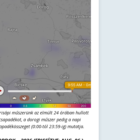
risápi műszerünk az elmúlt 24 órában hullott
csapadékot, a dorogi műszer pedig a napi
apadékösszeget (0:00-tól 23:59-ig) mutatja.