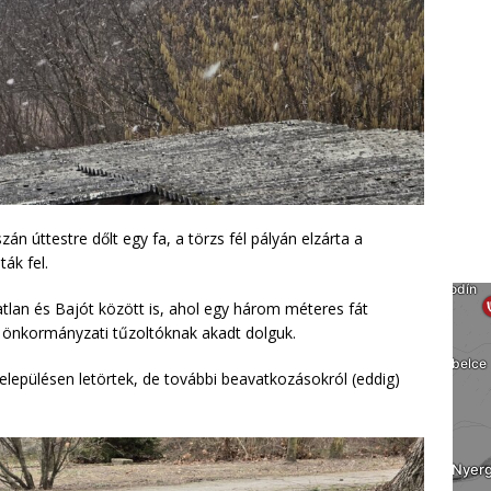
n úttestre dőlt egy fa, a törzs fél pályán elzárta a
ák fel.
lan és Bajót között is, ahol egy három méteres fát
ui önkormányzati tűzoltóknak akadt dolguk.
településen letörtek, de további beavatkozásokról (eddig)