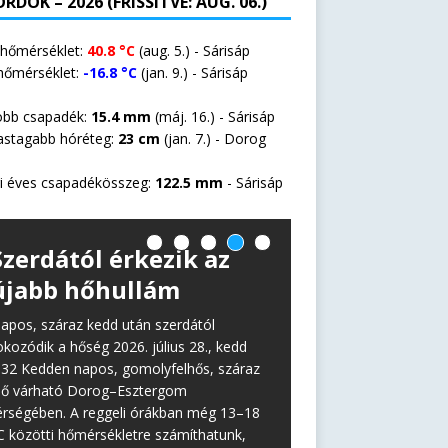
RDOK – 2026 (FRISSÍTVE: AUG. 06.)
 hőmérséklet:
40.8 °C
(aug. 5.) - Sárisáp
hőmérséklet:
-16.8 °C
(jan. 9.) - Sárisáp
öbb csapadék:
15.4 mm
(máj. 16.) - Sárisáp
astagabb hóréteg:
23 cm
(jan. 7.) -
Dorog
i éves csapadékösszeg:
122.5 mm
- Sárisáp
Szerdától érkezik az
újabb hőhullám
apos, száraz kedd után szerdától
okozódik a hőség 2026. július 28., kedd
:32 Kedden napos, gomolyfelhős, száraz
dő várható Dorog–Esztergom
érségében. A reggeli órákban még 13–18
C közötti hőmérsékletre számíthatunk,