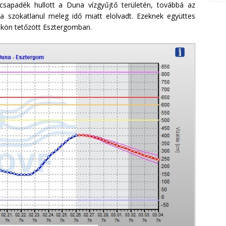
sapadék hullott a Duna vízgyűjtő területén, továbbá az
 szokatlanul meleg idő miatt elolvadt. Ezeknek együttes
tökön tetőzött Esztergomban.