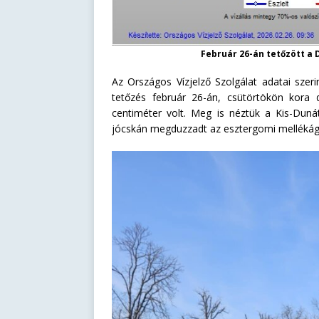
Február 26-án tetőzött a 
Az Országos Vízjelző Szolgálat adatai szeri
tetőzés február 26-án, csütörtökön kora d
centiméter volt. Meg is néztük a Kis-Dun
jócskán megduzzadt az esztergomi mellékág, 