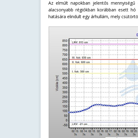
Az elmúlt napokban jelentős mennyiségű c
alacsonyabb régiókban korábban esett hó a
hatására elindult egy árhullám, mely csütör