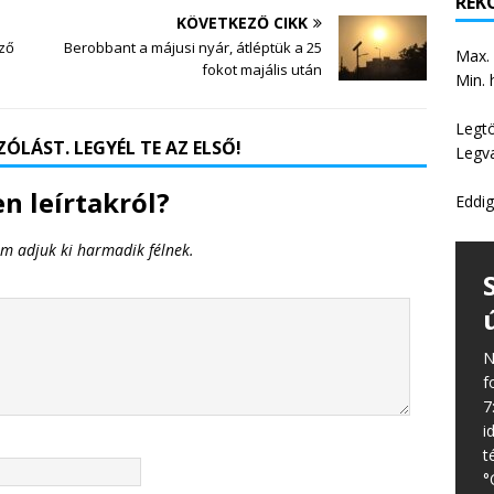
REKO
KÖVETKEZŐ CIKK
ező
Berobbant a májusi nyár, átléptük a 25
Max.
fokot majális után
Min. 
Legt
ÓLÁST. LEGYÉL TE AZ ELSŐ!
Legv
n leírtakról?
Eddig
em adjuk ki harmadik félnek.
N
f
7
i
t
°