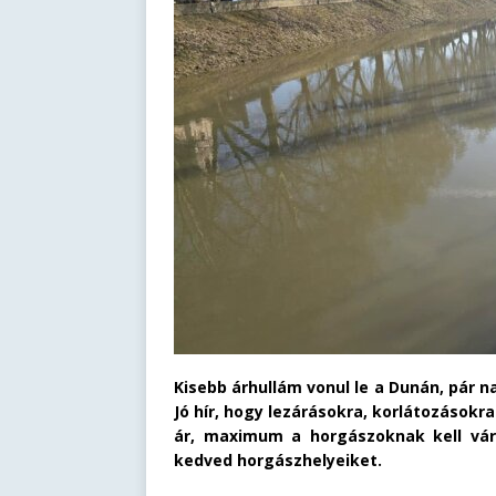
Kisebb árhullám vonul le a Dunán, pár na
Jó hír, hogy lezárásokra, korlátozásokr
ár, maximum a horgászoknak kell várn
kedved horgászhelyeiket.