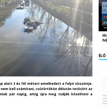
Hi
hő
ÉLŐ
p alatt 3 és fél métert emelkedett a folyó vízszintje.
a nem kell számítani, csütörtökön délután tetőzött az
iuk pár napig, amíg újra meg tudják közelíteni a