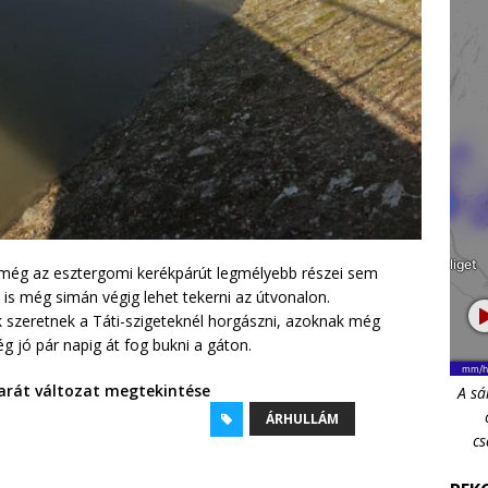
l még az esztergomi kerékpárút legmélyebb részei sem
l is még simán végig lehet tekerni az útvonalon.
k szeretnek a Táti-szigeteknél horgászni, azoknak még
ég jó pár napig át fog bukni a gáton.
rát változat megtekintése
A sá
ÁRHULLÁM
cs