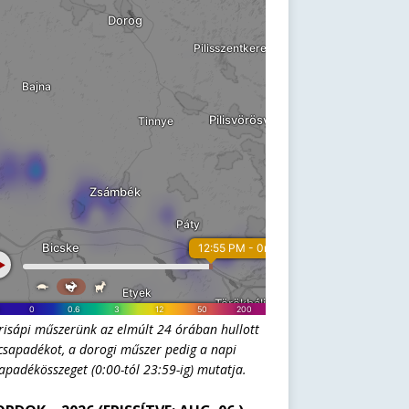
risápi műszerünk az elmúlt 24 órában hullott
csapadékot, a dorogi műszer pedig a napi
apadékösszeget (0:00-tól 23:59-ig) mutatja.