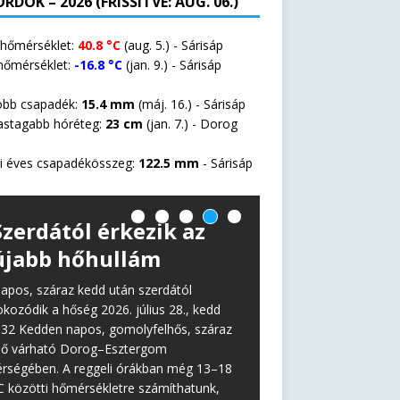
RDOK – 2026 (FRISSÍTVE: AUG. 06.)
 hőmérséklet:
40.8 °C
(aug. 5.) - Sárisáp
hőmérséklet:
-16.8 °C
(jan. 9.) - Sárisáp
öbb csapadék:
15.4 mm
(máj. 16.) - Sárisáp
astagabb hóréteg:
23 cm
(jan. 7.) -
Dorog
i éves csapadékösszeg:
122.5 mm
- Sárisáp
Szerdától érkezik az
újabb hőhullám
apos, száraz kedd után szerdától
okozódik a hőség 2026. július 28., kedd
:32 Kedden napos, gomolyfelhős, száraz
dő várható Dorog–Esztergom
érségében. A reggeli órákban még 13–18
C közötti hőmérsékletre számíthatunk,