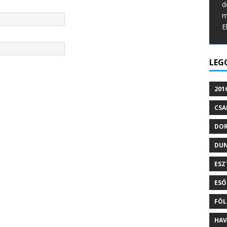
d
m
E
LEG
201
CSA
DO
DU
ESZ
ESŐ
FÖL
HAV