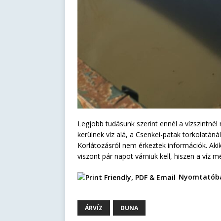
Legjobb tudásunk szerint ennél a vízszintné
kerülnek víz alá, a Csenkei-patak torkolatáná
Korlátozásról nem érkeztek információk. Aki
viszont pár napot várniuk kell, hiszen a víz m
Nyomtatóba
ÁRVÍZ
DUNA