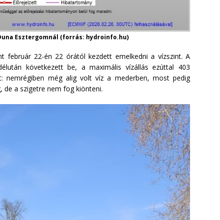
Duna Esztergomnál (forrás: hydroinfo.hu)
nt február 22-én 22 órától kezdett emelkedni a vízszint. A
élután következett be, a maximális vízállás ezúttal 403
át: nemrégiben még alig volt víz a mederben, most pedig
de a szigetre nem fog kiönteni.