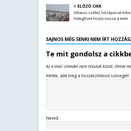
ELŐZŐ CIKK
Viharos széllel, hózáporral érk
hidegfront hozta vissza a telet
SAJNOS MÉG SENKI NEM ÍRT HOZZÁSZ
Te mit gondolsz a cikkbe
Az e-mail címedet nem tesszük közzé, illetve n
Kérlek, add meg a hozzászólásod szövegét!
Neved