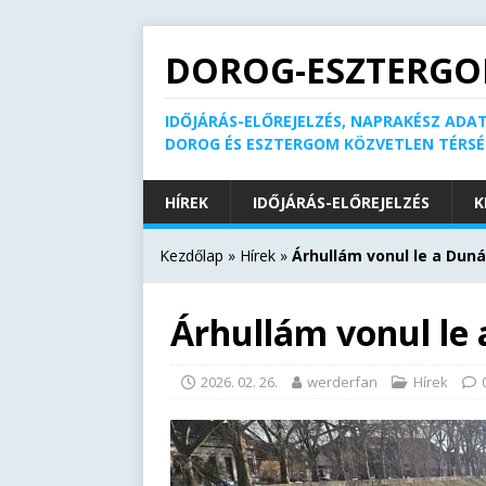
DOROG-ESZTERGO
IDŐJÁRÁS-ELŐREJELZÉS, NAPRAKÉSZ ADAT
DOROG ÉS ESZTERGOM KÖZVETLEN TÉRS
HÍREK
IDŐJÁRÁS-ELŐREJELZÉS
K
Kezdőlap
»
Hírek
»
Árhullám vonul le a Dun
Árhullám vonul le
2026. 02. 26.
werderfan
Hírek