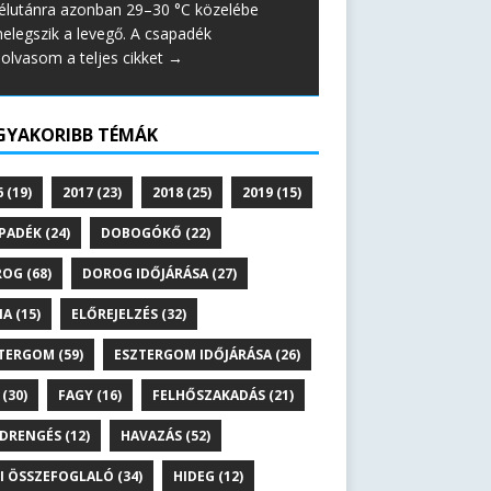
élutánra azonban 29–30 °C közelébe
elegszik a levegő. A csapadék
lolvasom a teljes cikket →
GYAKORIBB TÉMÁK
6
(19)
2017
(23)
2018
(25)
2019
(15)
PADÉK
(24)
DOBOGÓKŐ
(22)
ROG
(68)
DOROG IDŐJÁRÁSA
(27)
NA
(15)
ELŐREJELZÉS
(32)
TERGOM
(59)
ESZTERGOM IDŐJÁRÁSA
(26)
(30)
FAGY
(16)
FELHŐSZAKADÁS
(21)
DRENGÉS
(12)
HAVAZÁS
(52)
I ÖSSZEFOGLALÓ
(34)
HIDEG
(12)