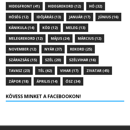
HIDEGFRONT
(41)
HIDEGREKORD
(12)
HÓ
(32)
HŐSÉG
(12)
IDŐJÁRÁS
(13)
JANUÁR
(17)
JÚNIUS
(16)
KÁNIKULA
(14)
KÖD
(12)
MELEG
(13)
MELEGREKORD
(12)
MÁJUS
(24)
MÁRCIUS
(12)
NOVEMBER
(12)
NYÁR
(37)
REKORD
(25)
SZÁRAZSÁG
(15)
SZÉL
(20)
SZÉLVIHAR
(16)
TAVASZ
(23)
TÉL
(62)
VIHAR
(17)
ZIVATAR
(45)
ZÁPOR
(18)
ÁPRILIS
(14)
ŐSZ
(34)
KÖVESS MINKET A FACEBOOKON!