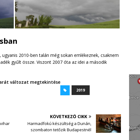
usban
n, ugyanis 2010-ben talán még sokan emlékeznek, csaknem
dék gyűlt össze. Viszont 2007 óta az idei a második
rát változat megtekintése
2019
KÖVETKEZŐ CIKK
vihar
Harmadfokú készültség a Dunán,
szombaton tetőzik Budapestnél