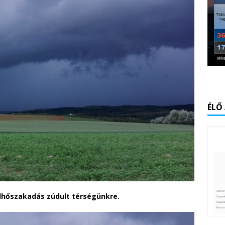
ÉLŐ
lhőszakadás zúdult térségünkre.