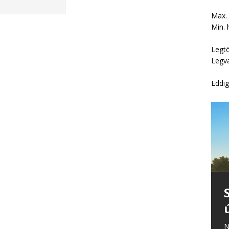
Max.
Min. 
Legt
Legv
Eddig
N