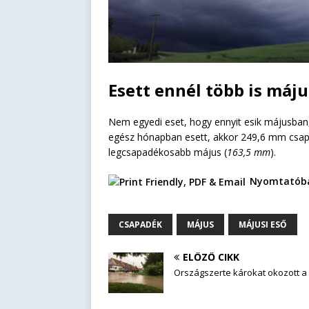
Esett ennél több is máj
Nem egyedi eset, hogy ennyit esik májusba
egész hónapban esett, akkor 249,6 mm csapa
legcsapadékosabb május (
163,5 mm
).
Nyomtatóba
CSAPADÉK
MÁJUS
MÁJUSI ESŐ
ELŐZŐ CIKK
Országszerte károkat okozott a 