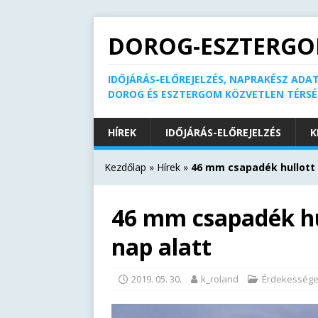
DOROG-ESZTERGO
IDŐJÁRÁS-ELŐREJELZÉS, NAPRAKÉSZ ADAT
DOROG ÉS ESZTERGOM KÖZVETLEN TÉRS
HÍREK
IDŐJÁRÁS-ELŐREJELZÉS
K
Kezdőlap
»
Hírek
»
46 mm csapadék hullott 
46 mm csapadék hu
nap alatt
2019. 05. 30.
k_roland
Érdekesség