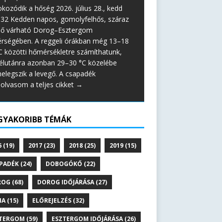
okozódik a hőség 2026. július 28., kedd
:32 Kedden napos, gomolyfelhős, száraz
dő várható Dorog–Esztergom
érségében. A reggeli órákban még 13–18
C közötti hőmérsékletre számíthatunk,
élutánra azonban 29–30 °C közelébe
elegszik a levegő. A csapadék
lolvasom a teljes cikket →
GYAKORIBB TÉMÁK
6
(19)
2017
(23)
2018
(25)
2019
(15)
PADÉK
(24)
DOBOGÓKŐ
(22)
ROG
(68)
DOROG IDŐJÁRÁSA
(27)
NA
(15)
ELŐREJELZÉS
(32)
TERGOM
(59)
ESZTERGOM IDŐJÁRÁSA
(26)