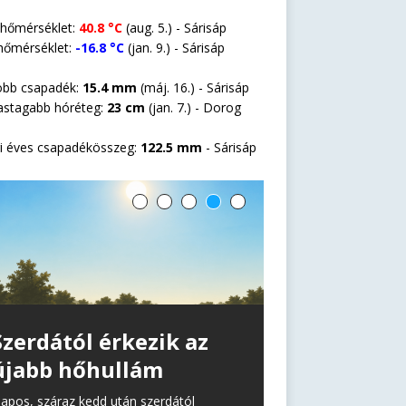
 hőmérséklet:
40.8 °C
(aug. 5.) - Sárisáp
hőmérséklet:
-16.8 °C
(jan. 9.) - Sárisáp
öbb csapadék:
15.4 mm
(máj. 16.) - Sárisáp
astagabb hóréteg:
23 cm
(jan. 7.) -
Dorog
i éves csapadékösszeg:
122.5 mm
- Sárisáp
Szerdától érkezik az
újabb hőhullám
apos, száraz kedd után szerdától