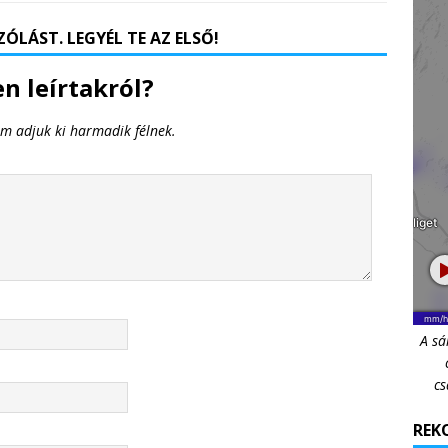
ÓLÁST. LEGYÉL TE AZ ELSŐ!
n leírtakról?
em adjuk ki harmadik félnek.
A sá
cs
REKO