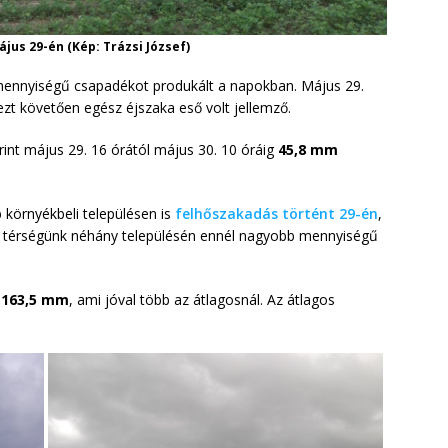
us 29-én (Kép: Trázsi József)
ennyiségű csapadékot produkált a napokban. Május 29.
ezt követően egész éjszaka eső volt jellemző.
nt május 29. 16 órától május 30. 10 óráig
45,8 mm
 környékbeli településen is
felhőszakadás történt 29-én
,
 térségünk néhány településén ennél nagyobb mennyiségű
r
163,5 mm
, ami jóval több az átlagosnál. Az átlagos