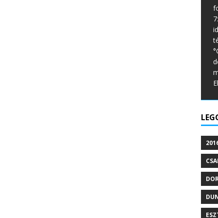
f
7
i
t
°
d
m
E
LEG
201
CSA
DO
DU
ESZ