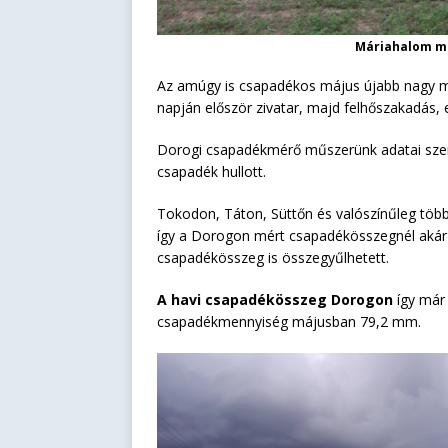
Máriahalom máj
Az amúgy is csapadékos május újabb nagy m
napján először zivatar, majd felhőszakadás, 
Dorogi csapadékmérő műszerünk adatai szeri
csapadék hullott.
Tokodon, Táton, Süttőn és valószínűleg több
így a Dorogon mért csapadékösszegnél akár
csapadékösszeg is összegyűlhetett.
A havi csapadékösszeg Dorogon
így má
csapadékmennyiség májusban 79,2 mm.