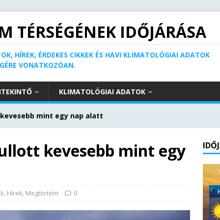
M TÉRSÉGÉNEK IDŐJÁRÁSA
OK, HÍREK, ÉRDEKES CIKKEK ÉS HAVI KLIMATOLÓGIAI ADATOK
ÉGÉRE VONATKOZÓAN.
ITEKINTŐ
KLIMATOLÓGIAI ADATOK
kevesebb mint egy nap alatt
llott kevesebb mint egy
IDŐ
ek
,
Hírek
,
Megtörtént
0