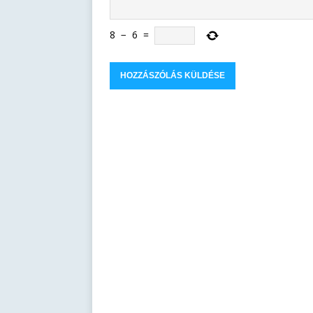
8
−
6
=