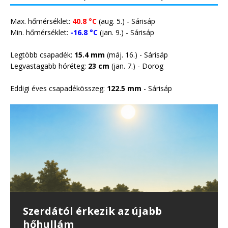
Max. hőmérséklet:
40.8 °C
(aug. 5.) - Sárisáp
Min. hőmérséklet:
-16.8 °C
(jan. 9.) - Sárisáp
Legtöbb csapadék:
15.4 mm
(máj. 16.) - Sárisáp
Legvastagabb hóréteg:
23 cm
(jan. 7.) -
Dorog
Eddigi éves csapadékösszeg:
122.5 mm
- Sárisáp
35 erdő- és vegetációtűz
Önmérsékletet kérnek a
Harmadfokú hőségriasztás lép
Szerdától érkezik az újabb
Csapadék nélkül vonultak át a
keletkezett Magyarországon –
lakosságtól a rendkívüli aszály
érvénybe csütörtöktől
hőhullám
hidegfrontok