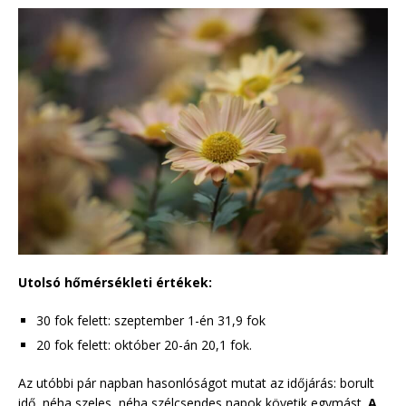
Utolsó hőmérsékleti értékek:
30 fok felett: szeptember 1-én 31,9 fok
20 fok felett: október 20-án 20,1 fok.
Az utóbbi pár napban hasonlóságot mutat az időjárás: borult
idő, néha szeles, néha szélcsendes napok követik egymást.
A