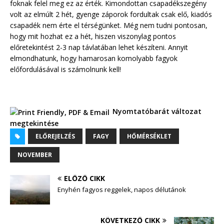
foknak felel meg ez az érték. Kimondottan csapadékszegény
volt az elmúlt 2 hét, gyenge záporok fordultak csak elő, kiadós
csapadék nem érte el térségünket. Még nem tudni pontosan,
hogy mit hozhat ez a hét, hiszen viszonylag pontos
előretekintést 2-3 nap távlatában lehet készíteni. Annyit
elmondhatunk, hogy hamarosan komolyabb fagyok
előfordulásával is számolnunk kell!
Nyomtatóbarát változat
megtekintése
ELŐREJELZÉS
FAGY
HŐMÉRSÉKLET
NOVEMBER
ELŐZŐ CIKK
Enyhén fagyos reggelek, napos délutánok
KÖVETKEZŐ CIKK