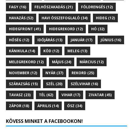
FAGY
(16)
FELHŐSZAKADÁS
(21)
FÖLDRENGÉS
(12)
HAVAZÁS
(52)
HAVI ÖSSZEFOGLALÓ
(34)
HIDEG
(12)
HIDEGFRONT
(41)
HIDEGREKORD
(12)
HÓ
(32)
HŐSÉG
(12)
IDŐJÁRÁS
(13)
JANUÁR
(17)
JÚNIUS
(16)
KÁNIKULA
(14)
KÖD
(12)
MELEG
(13)
MELEGREKORD
(12)
MÁJUS
(24)
MÁRCIUS
(12)
NOVEMBER
(12)
NYÁR
(37)
REKORD
(25)
SZÁRAZSÁG
(15)
SZÉL
(20)
SZÉLVIHAR
(16)
TAVASZ
(23)
TÉL
(62)
VIHAR
(17)
ZIVATAR
(45)
ZÁPOR
(18)
ÁPRILIS
(14)
ŐSZ
(34)
KÖVESS MINKET A FACEBOOKON!