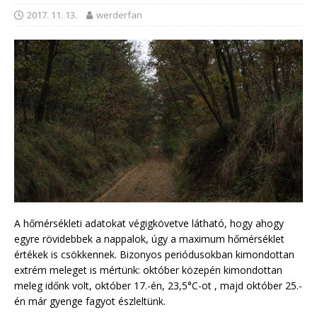
2017. 11. 13.
werderfan
A hőmérsékleti adatokat végigkövetve látható, hogy ahogy
egyre rövidebbek a nappalok, úgy a maximum hőmérséklet
értékek is csökkennek. Bizonyos periódusokban kimondottan
extrém meleget is mértünk: október közepén kimondottan
meleg időnk volt, október 17.-én, 23,5°C-ot , majd október 25.-
én már gyenge fagyot észleltünk.