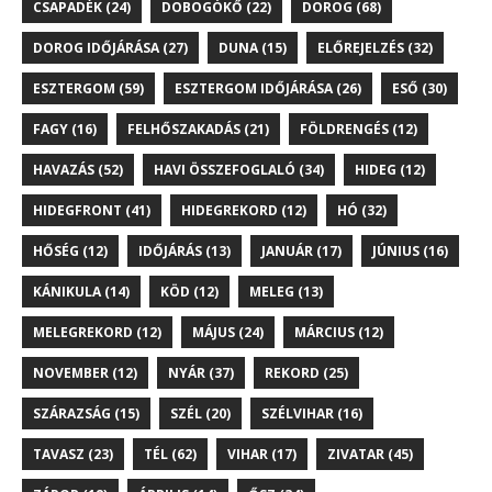
CSAPADÉK
(24)
DOBOGÓKŐ
(22)
DOROG
(68)
DOROG IDŐJÁRÁSA
(27)
DUNA
(15)
ELŐREJELZÉS
(32)
ESZTERGOM
(59)
ESZTERGOM IDŐJÁRÁSA
(26)
ESŐ
(30)
FAGY
(16)
FELHŐSZAKADÁS
(21)
FÖLDRENGÉS
(12)
HAVAZÁS
(52)
HAVI ÖSSZEFOGLALÓ
(34)
HIDEG
(12)
HIDEGFRONT
(41)
HIDEGREKORD
(12)
HÓ
(32)
HŐSÉG
(12)
IDŐJÁRÁS
(13)
JANUÁR
(17)
JÚNIUS
(16)
KÁNIKULA
(14)
KÖD
(12)
MELEG
(13)
MELEGREKORD
(12)
MÁJUS
(24)
MÁRCIUS
(12)
NOVEMBER
(12)
NYÁR
(37)
REKORD
(25)
SZÁRAZSÁG
(15)
SZÉL
(20)
SZÉLVIHAR
(16)
TAVASZ
(23)
TÉL
(62)
VIHAR
(17)
ZIVATAR
(45)