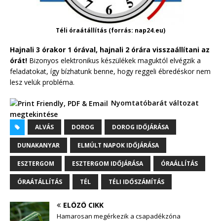
Téli óraátállítás (forrás: nap24.eu)
Hajnali 3 órakor 1 órával, hajnali 2 órára visszaállítani az
órát!
Bizonyos elektronikus készülékek maguktól elvégzik a
feladatokat, így bízhatunk benne, hogy reggeli ébredéskor nem
lesz velük probléma.
Nyomtatóbarát változat
megtekintése
ALVÁS
DOROG
DOROG IDŐJÁRÁSA
DUNAKANYAR
ELMÚLT NAPOK IDŐJÁRÁSA
ESZTERGOM
ESZTERGOM IDŐJÁRÁSA
ÓRAÁLLÍTÁS
ÓRAÁTÁLLÍTÁS
TÉL
TÉLI IDŐSZÁMÍTÁS
ELŐZŐ CIKK
Hamarosan megérkezik a csapadékzóna