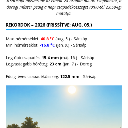
A sárisápi műszerünk az elmúlt 24 órában hullott csapadékot, a
dorogi műszer pedig a napi csapadékösszeget (0:00-tól 23:59-ig)
mutatja.
REKORDOK – 2026 (FRISSÍTVE: AUG. 05.)
Max. hőmérséklet:
40.8 °C
(aug. 5.) - Sárisáp
Min. hőmérséklet:
-16.8 °C
(jan. 9.) - Sárisáp
Legtöbb csapadék:
15.4 mm
(máj. 16.) - Sárisáp
Legvastagabb hóréteg:
23 cm
(jan. 7.) -
Dorog
Eddigi éves csapadékösszeg:
122.5 mm
- Sárisáp