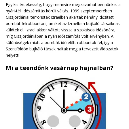
Egy kis érdekesség, hogy mennyire megzavarhat bennünket a
nyári-téli időszámítás körüli váltás. 1999 szeptemberében
Ciszjordániai terroristák Izraelben akartak néhány időzített
bombát felrobbantani, amiket az Izraelben bujkáló társaiknak
küldtek el. Izrael akkor váltott vissza a szokásos időzónára,
míg Ciszjordániában a nyári időszámítás volt érvényben. A
különbségek miatt a bombák idő előtt robbantak fel, így a
Szentföldön bujkáló társak haltak meg a tervezett áldozatok
helyett!
Mi a teendőnk vasárnap hajnalban?