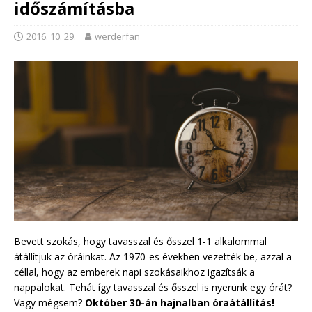
időszámításba
2016. 10. 29.
werderfan
Bevett szokás, hogy tavasszal és ősszel 1-1 alkalommal
átállítjuk az óráinkat. Az 1970-es években vezették be, azzal a
céllal, hogy az emberek napi szokásaikhoz igazítsák a
nappalokat. Tehát így tavasszal és ősszel is nyerünk egy órát?
Vagy mégsem?
Október 30-án hajnalban óraátállítás!