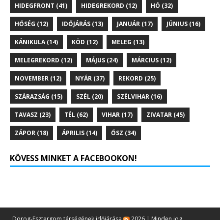
HIDEGFRONT
(41)
HIDEGREKORD
(12)
HÓ
(32)
HŐSÉG
(12)
IDŐJÁRÁS
(13)
JANUÁR
(17)
JÚNIUS
(16)
KÁNIKULA
(14)
KÖD
(12)
MELEG
(13)
MELEGREKORD
(12)
MÁJUS
(24)
MÁRCIUS
(12)
NOVEMBER
(12)
NYÁR
(37)
REKORD
(25)
SZÁRAZSÁG
(15)
SZÉL
(20)
SZÉLVIHAR
(16)
TAVASZ
(23)
TÉL
(62)
VIHAR
(17)
ZIVATAR
(45)
ZÁPOR
(18)
ÁPRILIS
(14)
ŐSZ
(34)
KÖVESS MINKET A FACEBOOKON!
Dorog-Esztergom térségének időjárása
2026 | Minden jog