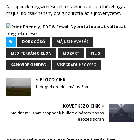
A csapadék megszűnésével felszakadozott a felhőzet, így a
májusi hó csak néhány óráig borította az aljnövényzetet.
Nyomtatóbarát változat
megtekintése
DOBOGÓKŐ
MÁJUSI HAVAZÁS
MEDITERRÁN CIKLON
MOZART
PILIS
SARKVIDÉKI HIDEG
VISEGRÁDI-HEGYSÉG
ELŐZŐ CIKK
Hidegrekord dőlt május 6-án
KÖVETKEZŐ CIKK
Majdnem 50 mm csapadék hullott a három napos
esőzés során