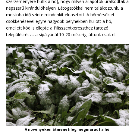
szerzeményére hullik a hó), hogy milyen állapotok uralkodtak a
népszerű kirándulóhelyen. Látogatókkal nem találkoztunk, a
mostoha idő szinte mindenkit elriasztott. A hőmérséklet
csökkenésével egyre nagyobb pelyhekben hullott a hó,
emellett köd is ellepte a Pilisszentkereszthez tartozó
településrészt: a sípályánál 10-20 méterig láttunk csak el.
A növényeken átmenetileg megmaradt a hó.