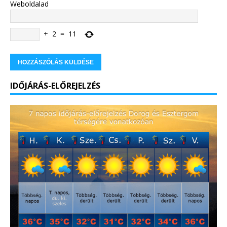
Weboldalad
+
2
=
11
IDŐJÁRÁS-ELŐREJELZÉS