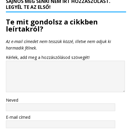
SAJNOS MÉG SENKI NEM ÍRT HOZZÁSZÓLÁST.
LEGYÉL TE AZ ELSŐ!
Te mit gondolsz a cikkben
leírtakról?
Az e-mail címedet nem tesszük közzé, illetve nem adjuk ki
harmadik félnek.
Kérlek, add meg a hozzászólásod szövegét!
Neved
E-mail címed