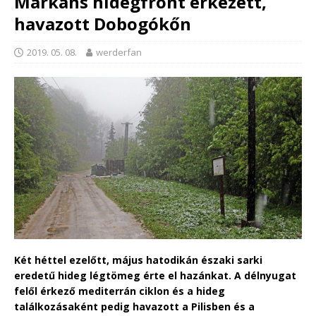
Markáns hidegfront érkezett,
havazott Dobogókőn
2019. 05. 08.
werderfan
Két héttel ezelőtt, május hatodikán északi sarki
eredetű hideg légtömeg érte el hazánkat. A délnyugat
felől érkező mediterrán ciklon és a hideg
találkozásaként pedig havazott a Pilisben és a