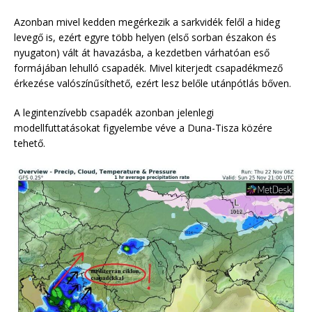
Azonban mivel kedden megérkezik a sarkvidék felől a hideg
levegő is, ezért egyre több helyen (első sorban északon és
nyugaton) vált át havazásba, a kezdetben várhatóan eső
formájában lehulló csapadék. Mivel kiterjedt csapadékmező
érkezése valószínűsíthető, ezért lesz belőle utánpótlás bőven.
A legintenzívebb csapadék azonban jelenlegi
modellfuttatásokat figyelembe véve a Duna-Tisza közére
tehető.