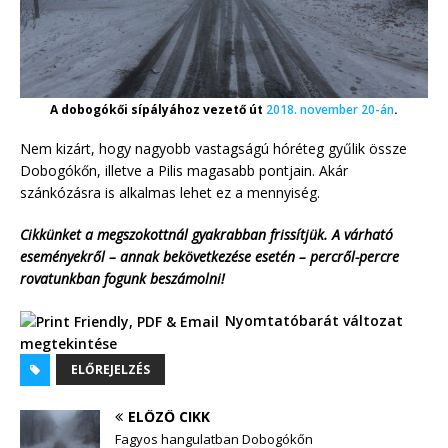
A dobogókői sípályához vezető út
2018. november 20-án
.
Nem kizárt, hogy nagyobb vastagságú hóréteg gyűlik össze
Dobogókőn, illetve a Pilis magasabb pontjain. Akár
szánkózásra is alkalmas lehet ez a mennyiség.
Cikkünket a megszokottnál gyakrabban frissítjük. A várható
eseményekről – annak bekövetkezése esetén – percről-percre
rovatunkban fogunk beszámolni!
Nyomtatóbarát változat
megtekintése
ELŐREJELZÉS
ELŐZŐ CIKK
Fagyos hangulatban Dobogókőn