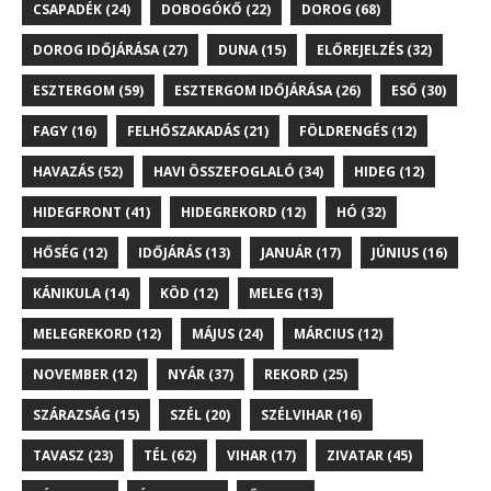
CSAPADÉK
(24)
DOBOGÓKŐ
(22)
DOROG
(68)
DOROG IDŐJÁRÁSA
(27)
DUNA
(15)
ELŐREJELZÉS
(32)
ESZTERGOM
(59)
ESZTERGOM IDŐJÁRÁSA
(26)
ESŐ
(30)
FAGY
(16)
FELHŐSZAKADÁS
(21)
FÖLDRENGÉS
(12)
HAVAZÁS
(52)
HAVI ÖSSZEFOGLALÓ
(34)
HIDEG
(12)
HIDEGFRONT
(41)
HIDEGREKORD
(12)
HÓ
(32)
HŐSÉG
(12)
IDŐJÁRÁS
(13)
JANUÁR
(17)
JÚNIUS
(16)
KÁNIKULA
(14)
KÖD
(12)
MELEG
(13)
MELEGREKORD
(12)
MÁJUS
(24)
MÁRCIUS
(12)
NOVEMBER
(12)
NYÁR
(37)
REKORD
(25)
SZÁRAZSÁG
(15)
SZÉL
(20)
SZÉLVIHAR
(16)
TAVASZ
(23)
TÉL
(62)
VIHAR
(17)
ZIVATAR
(45)