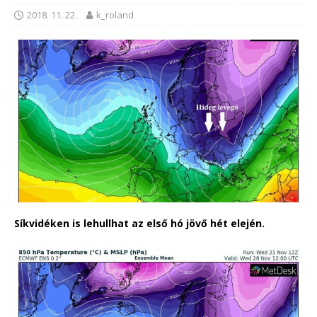
2018. 11. 22.
k_roland
Síkvidéken is lehullhat az első hó jövő hét elején.