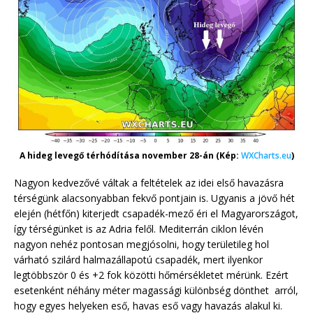
A hideg levegő térhódítása november 28-án (Kép:
WXCharts.eu
)
Nagyon kedvezővé váltak a feltételek az idei első havazásra
térségünk alacsonyabban fekvő pontjain is. Ugyanis a jövő hét
elején (hétfőn) kiterjedt csapadék-mező éri el Magyarországot,
így térségünket is az Adria felől. Mediterrán ciklon lévén
nagyon nehéz pontosan megjósolni, hogy területileg hol
várható szilárd halmazállapotú csapadék, mert ilyenkor
legtöbbször 0 és +2 fok közötti hőmérsékletet mérünk. Ezért
esetenként néhány méter magassági különbség dönthet arról,
hogy egyes helyeken eső, havas eső vagy havazás alakul ki.