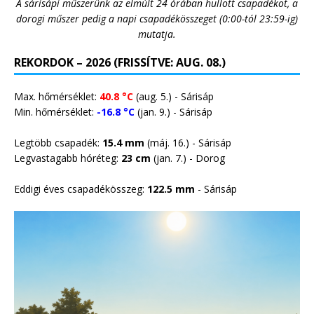
A sárisápi műszerünk az elmúlt 24 órában hullott csapadékot, a
dorogi műszer pedig a napi csapadékösszeget (0:00-tól 23:59-ig)
mutatja.
REKORDOK – 2026 (FRISSÍTVE: AUG. 08.)
Max. hőmérséklet:
40.8 °C
(aug. 5.) - Sárisáp
Min. hőmérséklet:
-16.8 °C
(jan. 9.) - Sárisáp
Legtöbb csapadék:
15.4 mm
(máj. 16.) - Sárisáp
Legvastagabb hóréteg:
23 cm
(jan. 7.) -
Dorog
Eddigi éves csapadékösszeg:
122.5 mm
- Sárisáp