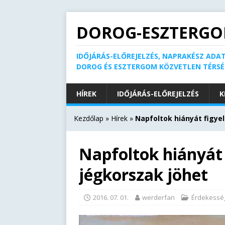
DOROG-ESZTERGO
IDŐJÁRÁS-ELŐREJELZÉS, NAPRAKÉSZ ADAT
DOROG ÉS ESZTERGOM KÖZVETLEN TÉRS
HÍREK
IDŐJÁRÁS-ELŐREJELZÉS
K
Kezdőlap
»
Hírek
»
Napfoltok hiányát figye
Napfoltok hiányát 
jégkorszak jöhet
2016. 07. 01.
werderfan
Érdekessé