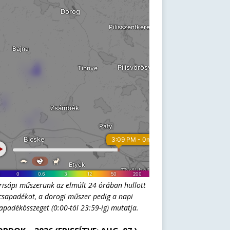
risápi műszerünk az elmúlt 24 órában hullott
csapadékot, a dorogi műszer pedig a napi
apadékösszeget (0:00-tól 23:59-ig) mutatja.