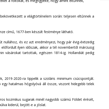
ezeket a foltokat, és megfigyelte, hogy amint eltűnnek,
 bekövetkezett a világtörténelem során: teljesen eltűnnek a
ze című, 1677-ben készült festménye látható.
út nullához, és ez azt eredményezi, hogy pár évig-évtizedig
előfordult ilyen időszak, akkor a tél novembertől márciusig
n vásárokat tartottak, egészen 1814-ig. Hollandiát pedig
ék, 2019-2020-ra tippelik a szoláris minimum csúcspontját.
ó egy hatalmas hógolyóvá áll össze, viszont hidegebb telek
áros kozmikus sugarak minél nagyobb számú Földet érését,
va kiderül, bejött-e a jóslat.