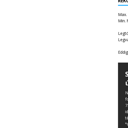
REKO
Max.
Min. 
Legt
Legv
Eddig
N
f
7
i
t
°