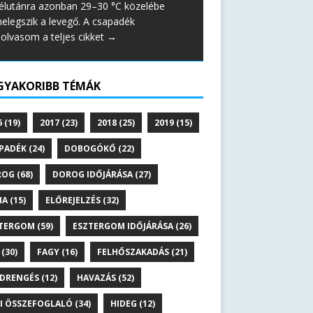
élutánra azonban 29–30 °C közelébe
elegszik a levegő. A csapadék
lolvasom a teljes cikket →
GYAKORIBB TÉMÁK
6
(19)
2017
(23)
2018
(25)
2019
(15)
PADÉK
(24)
DOBOGÓKŐ
(22)
ROG
(68)
DOROG IDŐJÁRÁSA
(27)
NA
(15)
ELŐREJELZÉS
(32)
TERGOM
(59)
ESZTERGOM IDŐJÁRÁSA
(26)
(30)
FAGY
(16)
FELHŐSZAKADÁS
(21)
DRENGÉS
(12)
HAVAZÁS
(52)
I ÖSSZEFOGLALÓ
(34)
HIDEG
(12)