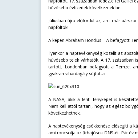
napfoltot. 17. században fedezte fel Galilei 
hűvösebb évtizedek következnek be.
Júliusban újra előfordul az, ami már párszor
napfoltok!
A képen Abraham Hondius – A befagyott Tem
Ilyenkor a naptevékenység közelít az abszol
hűvösebb telek várhatók. A 17. században is 
tartott, Londonban befagyott a Temze, ami
gyakran vihardagály sújtotta.
A NASA, akik a fenti fényképet is készített
Nem kell attól tartani, hogy az egész bolyg
következhetnek.
A naptevékenység csökkenése elősegíti a k
ami roncsolja az űrhajósok DNS-ét. Pár év múl