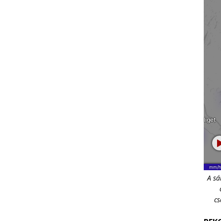
A sá
cs