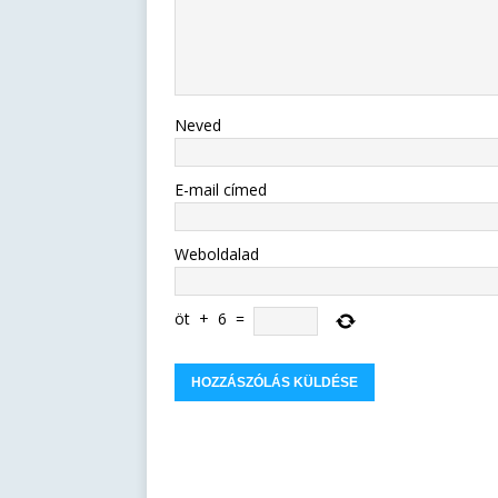
Neved
E-mail címed
Weboldalad
öt
+
6
=