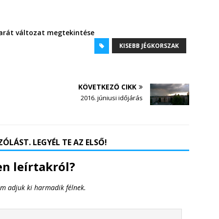
rát változat megtekintése
KISEBB JÉGKORSZAK
KÖVETKEZŐ CIKK
2016. júniusi időjárás
ÓLÁST. LEGYÉL TE AZ ELSŐ!
n leírtakról?
em adjuk ki harmadik félnek.