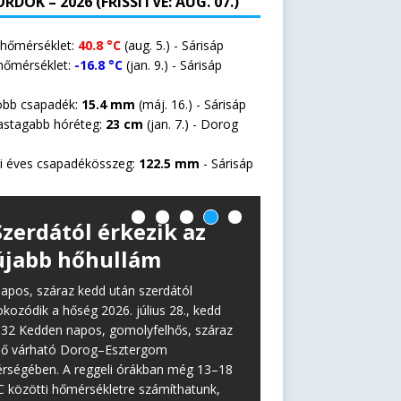
RDOK – 2026 (FRISSÍTVE: AUG. 07.)
 hőmérséklet:
40.8 °C
(aug. 5.) - Sárisáp
hőmérséklet:
-16.8 °C
(jan. 9.) - Sárisáp
öbb csapadék:
15.4 mm
(máj. 16.) - Sárisáp
astagabb hóréteg:
23 cm
(jan. 7.) -
Dorog
i éves csapadékösszeg:
122.5 mm
- Sárisáp
Szerdától érkezik az
újabb hőhullám
apos, száraz kedd után szerdától
okozódik a hőség 2026. július 28., kedd
:32 Kedden napos, gomolyfelhős, száraz
dő várható Dorog–Esztergom
érségében. A reggeli órákban még 13–18
C közötti hőmérsékletre számíthatunk,