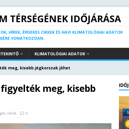
M TÉRSÉGÉNEK IDŐJÁRÁSA
OK, HÍREK, ÉRDEKES CIKKEK ÉS HAVI KLIMATOLÓGIAI ADATOK
ÉGÉRE VONATKOZÓAN.
ITEKINTŐ
KLIMATOLÓGIAI ADATOK
lték meg, kisebb jégkorszak jöhet
figyelték meg, kisebb
IDŐ
gek
,
Hírek
0