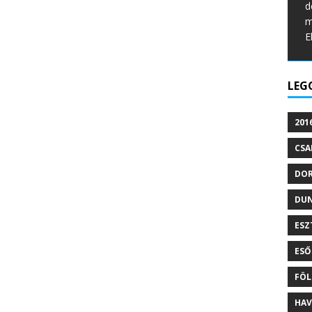
d
m
E
LEG
201
CSA
DO
DU
ESZ
ESŐ
FÖL
HAV