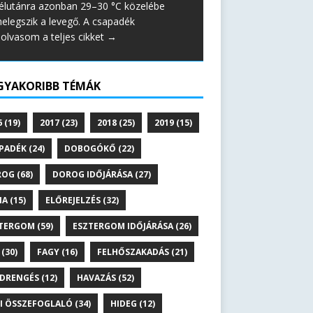
élutánra azonban 29–30 °C közelébe
elegszik a levegő. A csapadék
lolvasom a teljes cikket →
GYAKORIBB TÉMÁK
6
(19)
2017
(23)
2018
(25)
2019
(15)
PADÉK
(24)
DOBOGÓKŐ
(22)
ROG
(68)
DOROG IDŐJÁRÁSA
(27)
NA
(15)
ELŐREJELZÉS
(32)
TERGOM
(59)
ESZTERGOM IDŐJÁRÁSA
(26)
(30)
FAGY
(16)
FELHŐSZAKADÁS
(21)
DRENGÉS
(12)
HAVAZÁS
(52)
I ÖSSZEFOGLALÓ
(34)
HIDEG
(12)