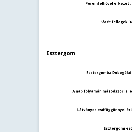
Peremfelhővel érkezett 
Sötét fellegek 
Esztergom
Esztergomba Dobogókő f
A nap folyamán másodszor is le
Látványos esőfüggönnyel érk
Esztergomi eső