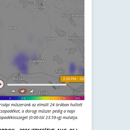
risápi műszerünk az elmúlt 24 órában hullott
csapadékot, a dorogi műszer pedig a napi
apadékösszeget (0:00-tól 23:59-ig) mutatja.