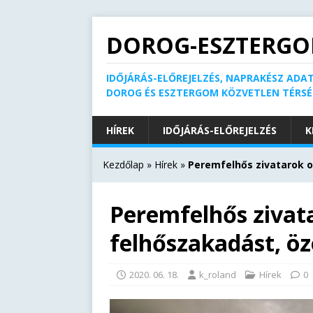
DOROG-ESZTERGO
IDŐJÁRÁS-ELŐREJELZÉS, NAPRAKÉSZ ADAT
DOROG ÉS ESZTERGOM KÖZVETLEN TÉRS
HÍREK
IDŐJÁRÁS-ELŐREJELZÉS
K
Kezdőlap
»
Hírek
»
Peremfelhős zivatarok 
Peremfelhős zivat
felhőszakadást, ö
2020. 06. 18.
k_roland
Hírek
0