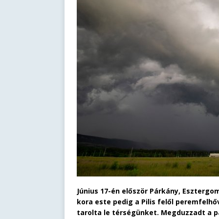
Június 17-én először Párkány, Eszterg
kora este pedig a Pilis felől peremfelh
tarolta le térségünket. Megduzzadt a p