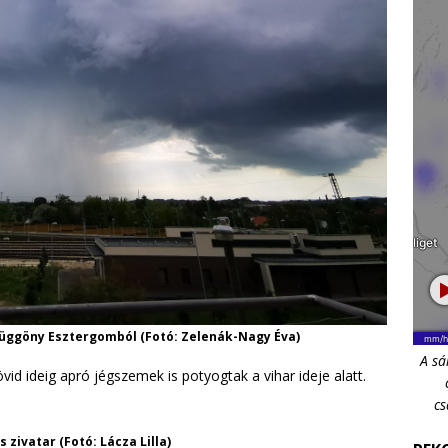
függöny Esztergomból (Fotó: Zelenák-Nagy Éva)
A sá
 ideig apró jégszemek is potyogtak a vihar ideje alatt.
cs
 zivatar (Fotó: Lácza Lilla)