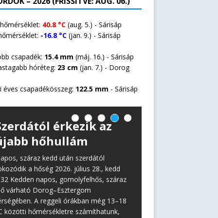
RDOK – 2026 (FRISSÍTVE: AUG. 06.)
 hőmérséklet:
40.8 °C
(aug. 5.) - Sárisáp
hőmérséklet:
-16.8 °C
(jan. 9.) - Sárisáp
öbb csapadék:
15.4 mm
(máj. 16.) - Sárisáp
astagabb hóréteg:
23 cm
(jan. 7.) -
Dorog
i éves csapadékösszeg:
122.5 mm
- Sárisáp
Szerdától érkezik az
újabb hőhullám
apos, száraz kedd után szerdától
okozódik a hőség 2026. július 28., kedd
:32 Kedden napos, gomolyfelhős, száraz
dő várható Dorog–Esztergom
érségében. A reggeli órákban még 13–18
C közötti hőmérsékletre számíthatunk,