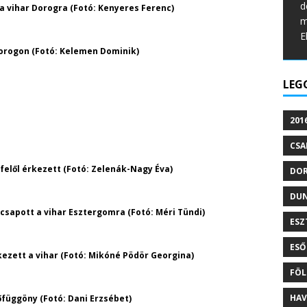
d
a vihar Dorogra (Fotó: Kenyeres Ferenc)
m
E
Dorogon (Fotó: Kelemen Dominik)
LEG
201
CSA
elől érkezett (Fotó: Zelenák-Nagy Éva)
DO
DU
csapott a vihar Esztergomra (Fotó: Méri Tündi)
ESZ
ESŐ
ezett a vihar (Fotó: Mikóné Pödör Georgina)
FÖL
HAV
függöny (Fotó: Dani Erzsébet)