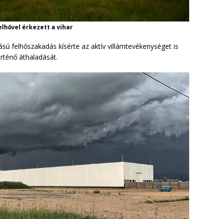
lhővel érkezett a vihar
sú felhőszakadás kísérte az aktív villámtevékenységet is
örténő áthaladását.