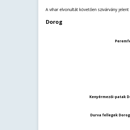
A vihar elvonultát követően szivárvány jelen
Dorog
Peremfe
Kenyérmezői-patak Do
Durva fellegek Dorog