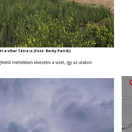
 a vihar Tátra is (Fotó: Berky Patrik)
elelő mértékben elvezetni a vizet, így az utakon