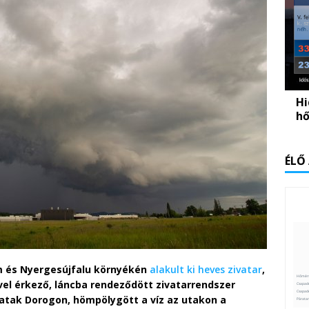
Hi
hő
ÉLŐ
om és Nyergesújfalu környékén
alakult ki heves zivatar
,
ővel érkező, láncba rendeződött zivatarrendszer
atak Dorogon, hömpölygött a víz az utakon a