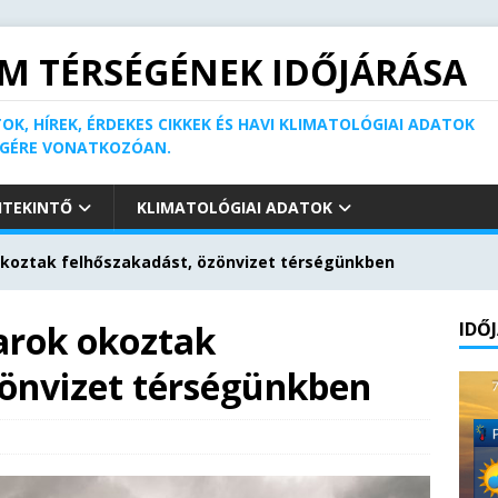
M TÉRSÉGÉNEK IDŐJÁRÁSA
OK, HÍREK, ÉRDEKES CIKKEK ÉS HAVI KLIMATOLÓGIAI ADATOK
ÉGÉRE VONATKOZÓAN.
ITEKINTŐ
KLIMATOLÓGIAI ADATOK
okoztak felhőszakadást, özönvizet térségünkben
arok okoztak
IDŐ
zönvizet térségünkben