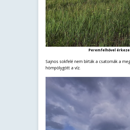
Peremfelhővel érkezett
Sajnos sokfelé nem bírták a csatornák a megf
hömpölygött a víz.