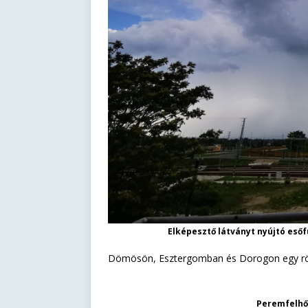
Elképesztő látványt nyújtó eső
Dömösön, Esztergomban és Dorogon egy rövid
Peremfelhős