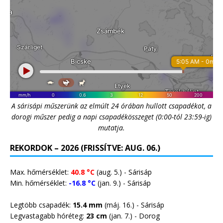
A sárisápi műszerünk az elmúlt 24 órában hullott csapadékot, a
dorogi műszer pedig a napi csapadékösszeget (0:00-tól 23:59-ig)
mutatja.
REKORDOK – 2026 (FRISSÍTVE: AUG. 06.)
Max. hőmérséklet:
40.8 °C
(aug. 5.) - Sárisáp
Min. hőmérséklet:
-16.8 °C
(jan. 9.) - Sárisáp
Legtöbb csapadék:
15.4 mm
(máj. 16.) - Sárisáp
Legvastagabb hóréteg:
23 cm
(jan. 7.) -
Dorog