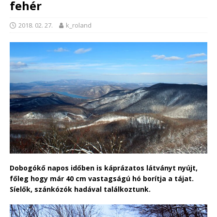
fehér
2018. 02. 27.
k_roland
Dobogókő napos időben is káprázatos látványt nyújt,
főleg hogy már 40 cm vastagságú hó borítja a tájat.
Síelők, szánkózók hadával találkoztunk.