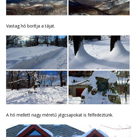
Vastag hó borítja a tájat.
A hó mellett nagy méretű jégcsapokat is felfedeztünk.