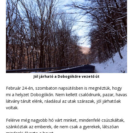
Jól járható a Dobogókőre vezető út
Február 24-én, szombaton napsütésben is megnéztük, hogy
mi a helyzet Dobogókőn. Nem kellett csalódnunk, pazar, havas
látvány tárult elénk, ráadásul az utak szárazak, jól járhatóak
voltak.
Felérve még nagyobb hó várt minket, mindenfelé csúszkáltak,
szánkóztak az emberek, de nem csak a gyerekek, látszóan