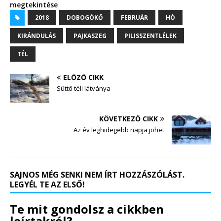
megtekintése
2018
DOBOGÓKŐ
FEBRUÁR
HÓ
KIRÁNDULÁS
PAJKASZEG
PILISSZENTLÉLEK
TÉL
ELŐZŐ CIKK
Süttő téli látványa
KÖVETKEZŐ CIKK
Az év leghidegebb napja jöhet
SAJNOS MÉG SENKI NEM ÍRT HOZZÁSZÓLÁST.
LEGYÉL TE AZ ELSŐ!
Te mit gondolsz a cikkben
leírtakról?