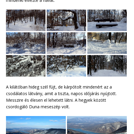
mindenki élvezte a havat.
A kilátóban hideg szél fújt, de kárpótolt mindenért az a
csodálatos látvány, amit a tiszta, napos időjárás nyújtott.
Messzire és élesen el lehetett látni. A hegyek között
csordogáló Duna meseszép volt.