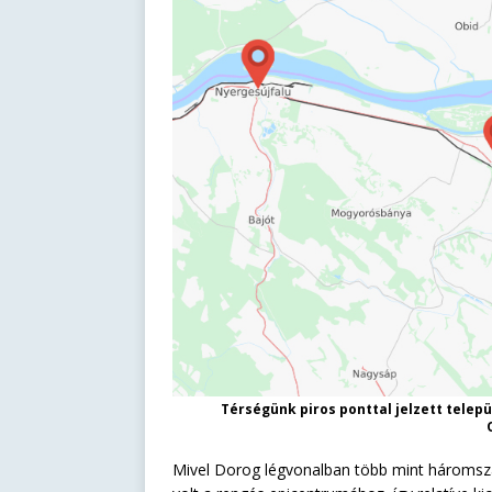
Térségünk piros ponttal jelzett telepü
Mivel Dorog légvonalban több mint háromszáz