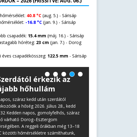
RDOK – 2026 (FRISSÍTVE: AUG. 06.)
 hőmérséklet:
40.8 °C
(aug. 5.) - Sárisáp
hőmérséklet:
-16.8 °C
(jan. 9.) - Sárisáp
öbb csapadék:
15.4 mm
(máj. 16.) - Sárisáp
astagabb hóréteg:
23 cm
(jan. 7.) -
Dorog
i éves csapadékösszeg:
122.5 mm
- Sárisáp
Szerdától érkezik az
újabb hőhullám
apos, száraz kedd után szerdától
okozódik a hőség 2026. július 28., kedd
:32 Kedden napos, gomolyfelhős, száraz
dő várható Dorog–Esztergom
érségében. A reggeli órákban még 13–18
C közötti hőmérsékletre számíthatunk,