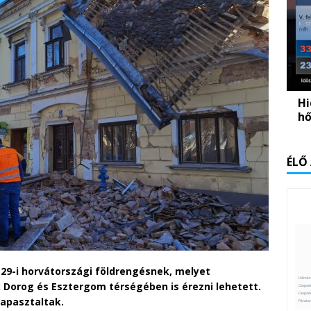
Hi
hő
ÉLŐ
 29-i horvátországi földrengésnek, melyet
 Dorog és Esztergom térségében is érezni lehetett.
tapasztaltak.