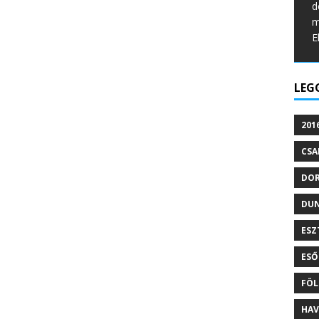
d
m
E
LEG
201
CSA
DO
DU
ESZ
ESŐ
FÖL
HAV