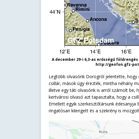
A december 29-i 6,3-as erősségű földrengés
http://geofon.gfz-po
Legtöbb olvasónk Dorogról jelentette, hogy és
csillár, mások úgy érezték, mintha néhány má
illetve egy táti olvasónk is arról számolt be
kertvárosi olvasó azt tapasztalta, hogy a csil
Emellett egyik szerkesztőtársunk édesanyja B
ringatósan kilengett és a szekrény is mozgott