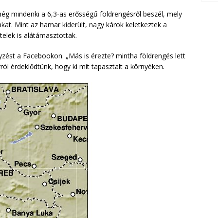
még mindenki a 6,3-as erősségű földrengésről beszél, mely
at. Mint az hamar kiderült, nagy károk keletkeztek a
telek is alátámasztottak.
yzést a Facebookon. „Más is érezte? mintha földrengés lett
rról érdeklődtünk, hogy ki mit tapasztalt a környéken.