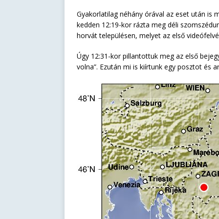
Gyakorlatilag néhány órával az eset után is 
kedden 12:19-kor rázta meg déli szomszédunk
horvát településen, melyet az első videófelvé
Úgy 12:31-kor pillantottuk meg az első bejeg
volna”. Ezután mi is kiírtunk egy posztot és a