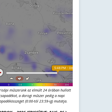
risápi műszerünk az elmúlt 24 órában hullott
csapadékot, a dorogi műszer pedig a napi
apadékösszeget (0:00-tól 23:59-ig) mutatja.