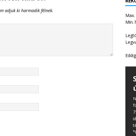
REKO
em adjuk ki harmadik félnek.
Max.
Min. 
Legt
Legv
Eddig
N
f
7
i
t
°