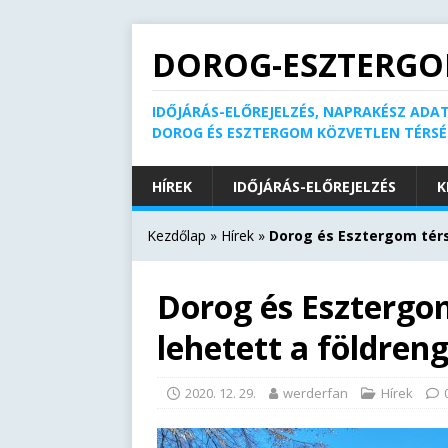
DOROG-ESZTERGO
IDŐJÁRÁS-ELŐREJELZÉS, NAPRAKÉSZ ADAT
DOROG ÉS ESZTERGOM KÖZVETLEN TÉRS
HÍREK
IDŐJÁRÁS-ELŐREJELZÉS
K
Kezdőlap
»
Hírek
»
Dorog és Esztergom térs
Dorog és Esztergom
lehetett a földren
2020. 12. 29.
werderfan
Hírek