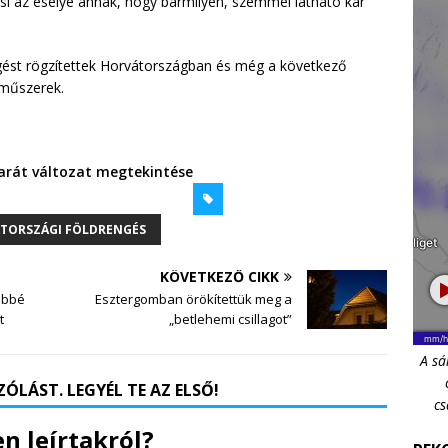
icsi az esélye annak, hogy bármilyen, szemmel látható kár
ngést rögzítettek Horvátországban és még a következő
 műszerek.
rát változat megtekintése
TORSZÁGI FÖLDRENGÉS
KÖVETKEZŐ CIKK
ebbé
Esztergomban örökítettük meg a
t
„betlehemi csillagot”
A sá
ÓLÁST. LEGYÉL TE AZ ELSŐ!
cs
n leírtakról?