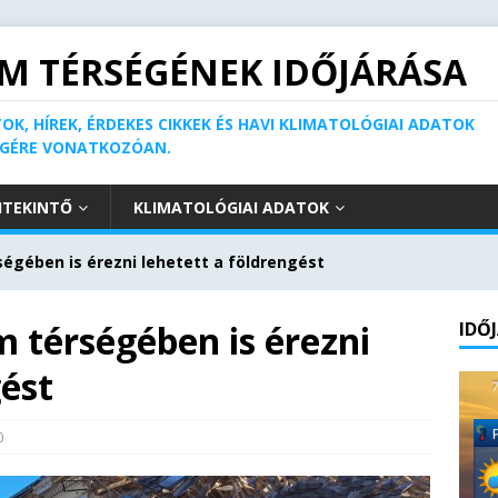
M TÉRSÉGÉNEK IDŐJÁRÁSA
OK, HÍREK, ÉRDEKES CIKKEK ÉS HAVI KLIMATOLÓGIAI ADATOK
ÉGÉRE VONATKOZÓAN.
ITEKINTŐ
KLIMATOLÓGIAI ADATOK
égében is érezni lehetett a földrengést
 térségében is érezni
IDŐ
gést
0