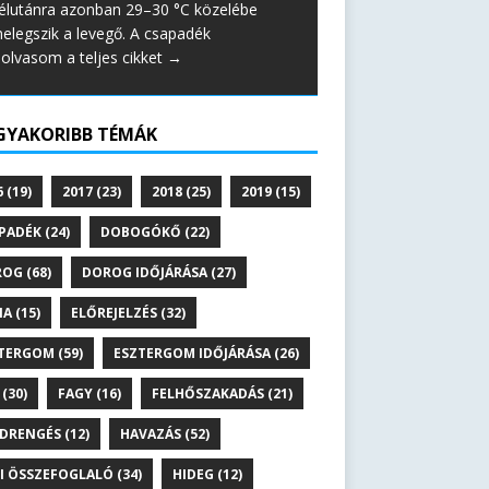
élutánra azonban 29–30 °C közelébe
elegszik a levegő. A csapadék
lolvasom a teljes cikket →
GYAKORIBB TÉMÁK
6
(19)
2017
(23)
2018
(25)
2019
(15)
PADÉK
(24)
DOBOGÓKŐ
(22)
ROG
(68)
DOROG IDŐJÁRÁSA
(27)
NA
(15)
ELŐREJELZÉS
(32)
TERGOM
(59)
ESZTERGOM IDŐJÁRÁSA
(26)
(30)
FAGY
(16)
FELHŐSZAKADÁS
(21)
DRENGÉS
(12)
HAVAZÁS
(52)
I ÖSSZEFOGLALÓ
(34)
HIDEG
(12)