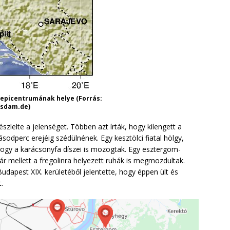
 epicentrumának helye (Forrás:
tsdam.de)
zlelte a jelenséget. Többen azt írták, hogy kilengett a
sodperc erejéig szédülnének. Egy kesztölci fiatal hölgy,
, hogy a karácsonyfa díszei is mozogtak. Egy esztergom-
lár mellett a fregolinra helyezett ruhák is megmozdultak.
udapest XIX. kerületéből jelentette, hogy éppen ült és
.