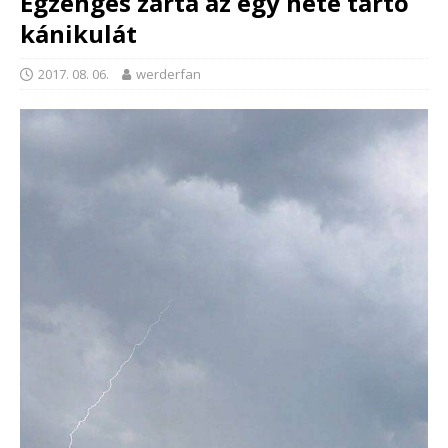
Égzengés zárta az egy hete tartó
kánikulát
2017. 08. 06.
werderfan