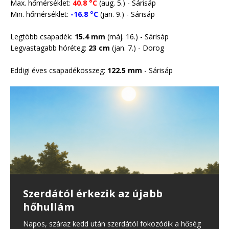
Max. hőmérséklet:
40.8 °C
(aug. 5.) - Sárisáp
Min. hőmérséklet:
-16.8 °C
(jan. 9.) - Sárisáp
Legtöbb csapadék:
15.4 mm
(máj. 16.) - Sárisáp
Legvastagabb hóréteg:
23 cm
(jan. 7.) -
Dorog
Eddigi éves csapadékösszeg:
122.5 mm
- Sárisáp
35 erdő- és vegetációtűz
Önmérsékletet kérnek a
Harmadfokú hőségriasztás lép
Szerdától érkezik az újabb
Csapadék nélkül vonultak át a
keletkezett Magyarországon –
lakosságtól a rendkívüli aszály
érvénybe csütörtöktől
hőhullám
hidegfrontok
köztük térségünkben is volt egy
miatt
Újabb hőhullám éri el a Kárpát-medencét, ezért az
Napos, száraz kedd után szerdától fokozódik a hőség
Június első hetében három hidegfront (!) is érkezett, de