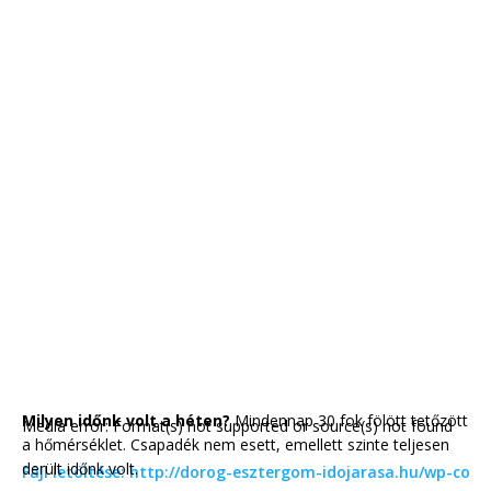
Milyen időnk volt a héten?
Mindennap 30 fok fölött tetőzött
Media error: Format(s) not supported or source(s) not found
a hőmérséklet. Csapadék nem esett, emellett szinte teljesen
derült időnk volt.
Fájl letöltése: http://dorog-esztergom-idojarasa.hu/wp-co