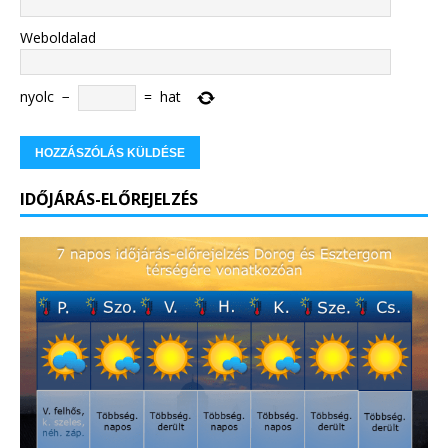
Weboldalad
nyolc
−
=
hat
IDŐJÁRÁS-ELŐREJELZÉS