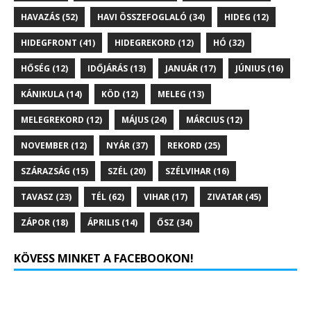
HAVAZÁS
(52)
HAVI ÖSSZEFOGLALÓ
(34)
HIDEG
(12)
HIDEGFRONT
(41)
HIDEGREKORD
(12)
HÓ
(32)
HŐSÉG
(12)
IDŐJÁRÁS
(13)
JANUÁR
(17)
JÚNIUS
(16)
KÁNIKULA
(14)
KÖD
(12)
MELEG
(13)
MELEGREKORD
(12)
MÁJUS
(24)
MÁRCIUS
(12)
NOVEMBER
(12)
NYÁR
(37)
REKORD
(25)
SZÁRAZSÁG
(15)
SZÉL
(20)
SZÉLVIHAR
(16)
TAVASZ
(23)
TÉL
(62)
VIHAR
(17)
ZIVATAR
(45)
ZÁPOR
(18)
ÁPRILIS
(14)
ŐSZ
(34)
KÖVESS MINKET A FACEBOOKON!