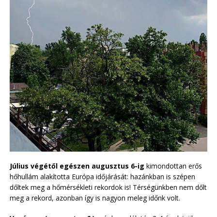
Július végétől egészen augusztus 6-ig
kimondottan erős
hőhullám alakította Európa időjárását: hazánkban is szépen
dőltek meg a hőmérsékleti rekordok is! Térségünkben nem dőlt
meg a rekord, azonban így is nagyon meleg időnk volt.