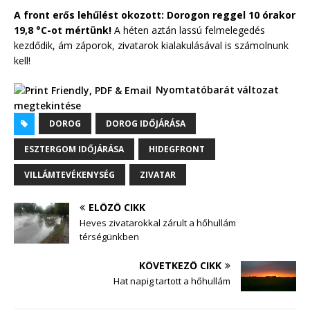
A front erős lehűlést okozott: Dorogon reggel 10 órakor
19,8 °C-ot mértünk!
A héten aztán lassú felmelegedés
00:00
kezdődik, ám záporok, zivatarok kialakulásával is számolnunk
kell!
Nyomtatóbarát változat
megtekintése
DOROG
DOROG IDŐJÁRÁSA
ESZTERGOM IDŐJÁRÁSA
HIDEGFRONT
VILLÁMTEVÉKENYSÉG
ZIVATAR
ELŐZŐ CIKK
Heves zivatarokkal zárult a hőhullám
térségünkben
KÖVETKEZŐ CIKK
Hat napig tartott a hőhullám