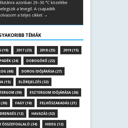
élutánra azonban 29–30 °C közelébe
elegszik a levegő. A csapadék
lolvasom a teljes cikket →
GYAKORIBB TÉMÁK
6
(19)
2017
(23)
2018
(25)
2019
(15)
PADÉK
(24)
DOBOGÓKŐ
(22)
ROG
(68)
DOROG IDŐJÁRÁSA
(27)
NA
(15)
ELŐREJELZÉS
(32)
TERGOM
(59)
ESZTERGOM IDŐJÁRÁSA
(26)
(30)
FAGY
(16)
FELHŐSZAKADÁS
(21)
DRENGÉS
(12)
HAVAZÁS
(52)
I ÖSSZEFOGLALÓ
(34)
HIDEG
(12)