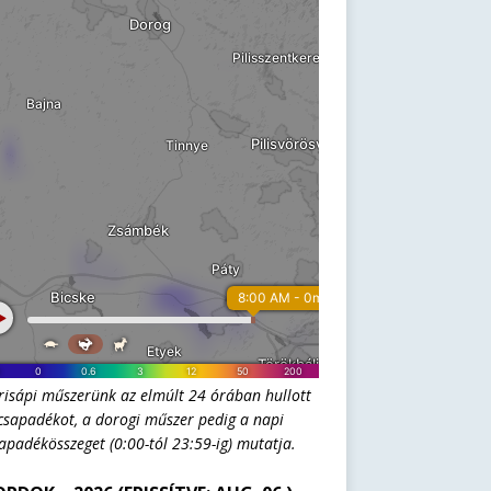
risápi műszerünk az elmúlt 24 órában hullott
csapadékot, a dorogi műszer pedig a napi
apadékösszeget (0:00-tól 23:59-ig) mutatja.