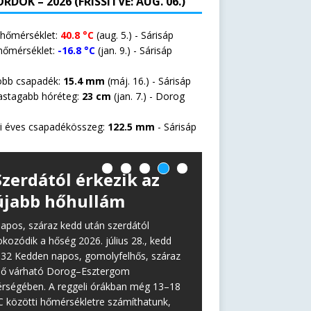
RDOK – 2026 (FRISSÍTVE: AUG. 06.)
 hőmérséklet:
40.8 °C
(aug. 5.) - Sárisáp
hőmérséklet:
-16.8 °C
(jan. 9.) - Sárisáp
öbb csapadék:
15.4 mm
(máj. 16.) - Sárisáp
astagabb hóréteg:
23 cm
(jan. 7.) -
Dorog
i éves csapadékösszeg:
122.5 mm
- Sárisáp
Szerdától érkezik az
újabb hőhullám
apos, száraz kedd után szerdától
okozódik a hőség 2026. július 28., kedd
:32 Kedden napos, gomolyfelhős, száraz
dő várható Dorog–Esztergom
érségében. A reggeli órákban még 13–18
C közötti hőmérsékletre számíthatunk,