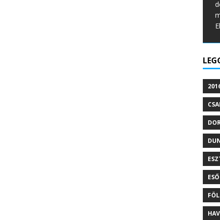
d
m
E
LEG
201
CSA
DO
DU
ESZ
ESŐ
FÖL
HAV