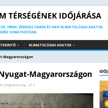
M TÉRSÉGÉNEK IDŐJÁRÁSA
OK, HÍREK, ÉRDEKES CIKKEK ÉS HAVI KLIMATOLÓGIAI ADATOK
ÉGÉRE VONATKOZÓAN.
ITEKINTŐ
KLIMATOLÓGIAI ADATOK
at-Magyarországon
k Nyugat-Magyarországon
IDŐ
ntő
,
Magyarország
0