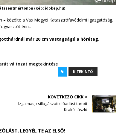
átszentmártonon (Kép: idokep.hu)
n – közölte a Vas Megyei Katasztrófavédelmi Igazgatóság.
ogyasztót érint.
gotthárdnál már 20 cm
vastagságú a hóréteg.
rát változat megtekintése
KITEKINTŐ
KÖVETKEZŐ CIKK
Izgalmas, csillagászati előadást tartott
Krakó László
ÓLÁST. LEGYÉL TE AZ ELSŐ!