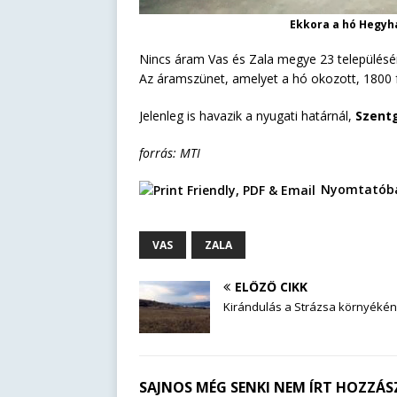
Ekkora a hó Hegyh
Nincs áram Vas és Zala megye 23 településé
Az áramszünet, amelyet a hó okozott, 1800 f
Jelenleg is havazik a nyugati határnál,
Szent
forrás: MTI
Nyomtatóba
VAS
ZALA
ELŐZŐ CIKK
Kirándulás a Strázsa környékén
SAJNOS MÉG SENKI NEM ÍRT HOZZÁSZ