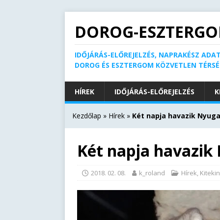
DOROG-ESZTERGO
IDŐJÁRÁS-ELŐREJELZÉS, NAPRAKÉSZ ADAT
DOROG ÉS ESZTERGOM KÖZVETLEN TÉRS
HÍREK
IDŐJÁRÁS-ELŐREJELZÉS
K
Kezdőlap
»
Hírek
»
Két napja havazik Nyug
Két napja havazi
2018. 02. 08.
k_roland
Hírek
,
Kiteki