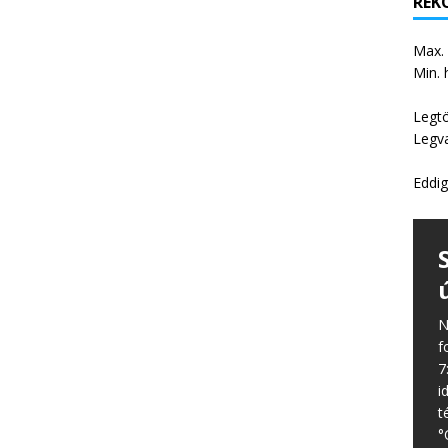
REKO
Max.
Min. 
Legt
Legv
Eddig
N
f
7
i
t
°