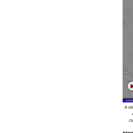
A sá
cs