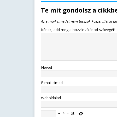
Te mit gondolsz a cikkbe
Az e-mail címedet nem tesszük közzé, illetve n
Kérlek, add meg a hozzászólásod szövegét!
Neved
E-mail címed
Weboldalad
−
4
=
öt