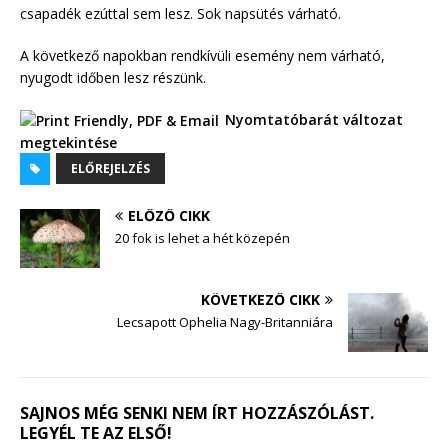
csapadék ezúttal sem lesz. Sok napsütés várható.
A következő napokban rendkívüli esemény nem várható,
nyugodt időben lesz részünk.
Nyomtatóbarát változat
megtekintése
ELŐREJELZÉS
ELŐZŐ CIKK
20 fok is lehet a hét közepén
KÖVETKEZŐ CIKK
Lecsapott Ophelia Nagy-Britanniára
SAJNOS MÉG SENKI NEM ÍRT HOZZÁSZÓLÁST.
LEGYÉL TE AZ ELSŐ!