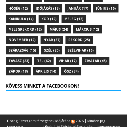
HŐSÉG
(12)
IDŐJÁRÁS
(13)
JANUÁR
(17)
JÚNIUS
(16)
KÁNIKULA
(14)
KÖD
(12)
MELEG
(13)
MELEGREKORD
(12)
MÁJUS
(24)
MÁRCIUS
(12)
NOVEMBER
(12)
NYÁR
(37)
REKORD
(25)
SZÁRAZSÁG
(15)
SZÉL
(20)
SZÉLVIHAR
(16)
TAVASZ
(23)
TÉL
(62)
VIHAR
(17)
ZIVATAR
(45)
ZÁPOR
(18)
ÁPRILIS
(14)
ŐSZ
(34)
KÖVESS MINKET A FACEBOOKON!
Dorog-Esztergom térségének időjárása
2026 | Minden jog
Hírek
|
Időjárás-előrejelzés
|
Impresszum