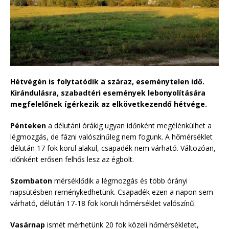
Hétvégén is folytatódik a száraz, eseménytelen idő.
Kirándulásra, szabadtéri események lebonyolítására
megfelelőnek ígérkezik az elkövetkezendő hétvége.
Pénteken
a délutáni órákig ugyan időnként megélénkülhet a
légmozgás, de fázni valószínűleg nem fogunk. A hőmérséklet
délután 17 fok körül alakul, csapadék nem várható. Változóan,
időnként erősen felhős lesz az égbolt.
Szombaton
mérséklődik a légmozgás és több órányi
napsütésben reménykedhetünk. Csapadék ezen a napon sem
várható, délután 17-18 fok körüli hőmérséklet valószínű.
Vasárnap
ismét mérhetünk 20 fok közeli hőmérsékletet,