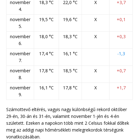
november
18,3 °C
22,0 °C
X
+3,7
4.
november
19,5 °C
19,6 °C
X
+0,1
5.
november
18,0 °C
18,3 °C
X
+0,3
6.
november
17,4 °C
16,1 °C
-1,3
7.
november
17,8 °C
18,5 °C
X
+0,7
8.
november
16,1 °C
17,8 °C
X
+1,7
9.
Számottevő eltérés, vagyis nagy különbségű rekord október
29-én, 30-án és 31-én, valamint november 1-jén és 4-én
született. Ezeken a napokon több mint 2 Celsius fokkal dőltek
meg az addigi napi hőmérsékleti melegrekordok térségünk
vonatkozásában.