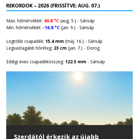
REKORDOK – 2026 (FRISSÍTVE: AUG. 07.)
Max. hőmérséklet:
40.8 °C
(aug. 5.) - Sárisáp
Min. hőmérséklet:
-16.8 °C
(jan. 9.) - Sárisáp
Legtöbb csapadék:
15.4 mm
(máj. 16.) - Sárisáp
Legvastagabb hóréteg:
23 cm
(jan. 7.) -
Dorog
Eddigi éves csapadékösszeg:
122.5 mm
- Sárisáp
35 erdő- és vegetációtűz
Önmérsékletet kérnek a
Harmadfokú hőségriasztás lép
Szerdától érkezik az újabb
Csapadék nélkül vonultak át a