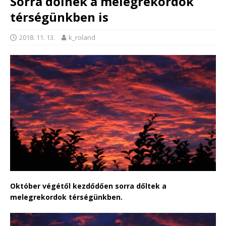
Sorra dőlnek a melegrekordok
térségünkben is
2018. 11. 13.
k_roland
Október végétől kezdődően sorra dőltek a
melegrekordok térségünkben.