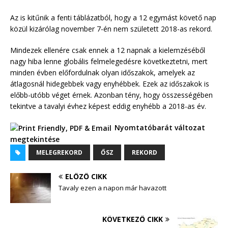
Az is kitűnik a fenti táblázatból, hogy a 12 egymást követő nap
közül kizárólag november 7-én nem született 2018-as rekord.
Mindezek ellenére csak ennek a 12 napnak a kielemzéséből
nagy hiba lenne globális felmelegedésre következtetni, mert
minden évben előfordulnak olyan időszakok, amelyek az
átlagosnál hidegebbek vagy enyhébbek. Ezek az időszakok is
előbb-utóbb véget érnek. Azonban tény, hogy összességében
tekintve a tavalyi évhez képest eddig enyhébb a 2018-as év.
Nyomtatóbarát változat
megtekintése
MELEGREKORD
ŐSZ
REKORD
ELŐZŐ CIKK
Tavaly ezen a napon már havazott
KÖVETKEZŐ CIKK