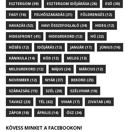
ESZTERGOM
(59)
ESZTERGOM IDŐJÁRÁSA
(26)
ESŐ
(30)
FAGY
(16)
FELHŐSZAKADÁS
(21)
FÖLDRENGÉS
(12)
HAVAZÁS
(52)
HAVI ÖSSZEFOGLALÓ
(34)
HIDEG
(12)
HIDEGFRONT
(41)
HIDEGREKORD
(12)
HÓ
(32)
HŐSÉG
(12)
IDŐJÁRÁS
(13)
JANUÁR
(17)
JÚNIUS
(16)
KÁNIKULA
(14)
KÖD
(12)
MELEG
(13)
MELEGREKORD
(12)
MÁJUS
(24)
MÁRCIUS
(12)
NOVEMBER
(12)
NYÁR
(37)
REKORD
(25)
SZÁRAZSÁG
(15)
SZÉL
(20)
SZÉLVIHAR
(16)
TAVASZ
(23)
TÉL
(62)
VIHAR
(17)
ZIVATAR
(45)
ZÁPOR
(18)
ÁPRILIS
(14)
ŐSZ
(34)
KÖVESS MINKET A FACEBOOKON!