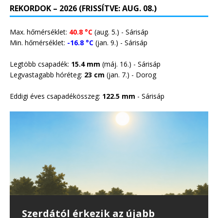
REKORDOK – 2026 (FRISSÍTVE: AUG. 08.)
Max. hőmérséklet:
40.8 °C
(aug. 5.) - Sárisáp
Min. hőmérséklet:
-16.8 °C
(jan. 9.) - Sárisáp
Legtöbb csapadék:
15.4 mm
(máj. 16.) - Sárisáp
Legvastagabb hóréteg:
23 cm
(jan. 7.) -
Dorog
Eddigi éves csapadékösszeg:
122.5 mm
- Sárisáp
35 erdő- és vegetációtűz
Önmérsékletet kérnek a
Harmadfokú hőségriasztás lép
Szerdától érkezik az újabb
Csapadék nélkül vonultak át a