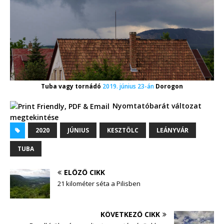
Tuba vagy tornádó
2019. június 23-án
Dorogon
Nyomtatóbarát változat
megtekintése
2020
JÚNIUS
KESZTÖLC
LEÁNYVÁR
TUBA
ELŐZŐ CIKK
21 kilométer séta a Pilisben
KÖVETKEZŐ CIKK