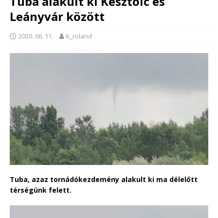
Tuba alakult ki Kesztölc és
Leányvár között
2020. 06. 11.
k_roland
Tuba, azaz tornádókezdemény alakult ki ma délelőtt
térségünk felett.