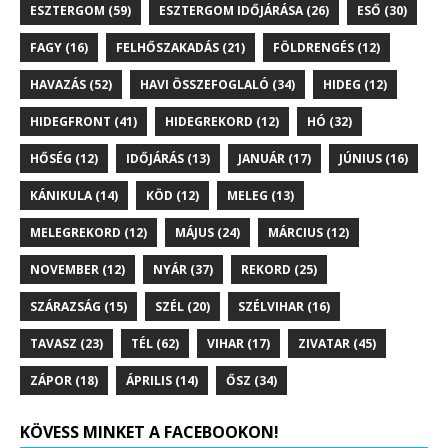
ESZTERGOM
(59)
ESZTERGOM IDŐJÁRÁSA
(26)
ESŐ
(30)
FAGY
(16)
FELHŐSZAKADÁS
(21)
FÖLDRENGÉS
(12)
HAVAZÁS
(52)
HAVI ÖSSZEFOGLALÓ
(34)
HIDEG
(12)
HIDEGFRONT
(41)
HIDEGREKORD
(12)
HÓ
(32)
HŐSÉG
(12)
IDŐJÁRÁS
(13)
JANUÁR
(17)
JÚNIUS
(16)
KÁNIKULA
(14)
KÖD
(12)
MELEG
(13)
MELEGREKORD
(12)
MÁJUS
(24)
MÁRCIUS
(12)
NOVEMBER
(12)
NYÁR
(37)
REKORD
(25)
SZÁRAZSÁG
(15)
SZÉL
(20)
SZÉLVIHAR
(16)
TAVASZ
(23)
TÉL
(62)
VIHAR
(17)
ZIVATAR
(45)
ZÁPOR
(18)
ÁPRILIS
(14)
ŐSZ
(34)
KÖVESS MINKET A FACEBOOKON!