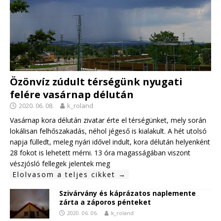
Özönvíz zúdult térségünk nyugati
felére vasárnap délután
2020. 06. 08.
k_roland
Vasárnap kora délután zivatar érte el térségünket, mely során
lokálisan felhőszakadás, néhol jégeső is kialakult. A hét utolsó
napja fülledt, meleg nyári idővel indult, kora délután helyenként
28 fokot is lehetett mérni. 13 óra magasságában viszont
vészjósló fellegek jelentek meg
Elolvasom a teljes cikket →
Szivárvány és káprázatos naplemente
zárta a záporos pénteket
2020. 06. 06.
k_roland