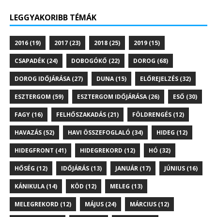
LEGGYAKORIBB TÉMÁK
2016
(19)
2017
(23)
2018
(25)
2019
(15)
CSAPADÉK
(24)
DOBOGÓKŐ
(22)
DOROG
(68)
DOROG IDŐJÁRÁSA
(27)
DUNA
(15)
ELŐREJELZÉS
(32)
ESZTERGOM
(59)
ESZTERGOM IDŐJÁRÁSA
(26)
ESŐ
(30)
FAGY
(16)
FELHŐSZAKADÁS
(21)
FÖLDRENGÉS
(12)
HAVAZÁS
(52)
HAVI ÖSSZEFOGLALÓ
(34)
HIDEG
(12)
HIDEGFRONT
(41)
HIDEGREKORD
(12)
HÓ
(32)
HŐSÉG
(12)
IDŐJÁRÁS
(13)
JANUÁR
(17)
JÚNIUS
(16)
KÁNIKULA
(14)
KÖD
(12)
MELEG
(13)
MELEGREKORD
(12)
MÁJUS
(24)
MÁRCIUS
(12)