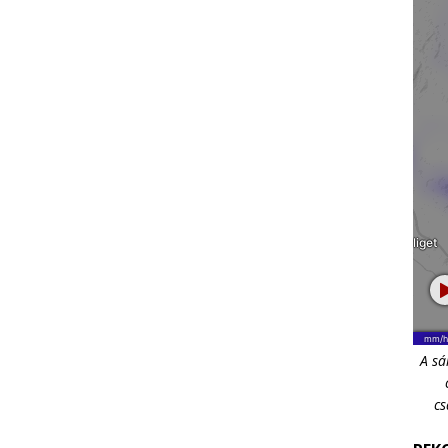
A sá
cs