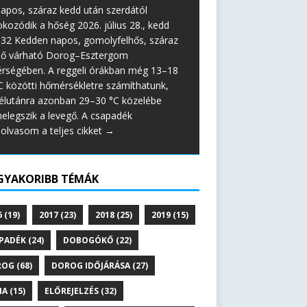
apos, száraz kedd után szerdától
okozódik a hőség 2026. július 28., kedd
:32 Kedden napos, gomolyfelhős, száraz
dő várható Dorog–Esztergom
érségében. A reggeli órákban még 13–18
C közötti hőmérsékletre számíthatunk,
élutánra azonban 29–30 °C közelébe
elegszik a levegő. A csapadék
lolvasom a teljes cikket →
GYAKORIBB TÉMÁK
6
(19)
2017
(23)
2018
(25)
2019
(15)
PADÉK
(24)
DOBOGÓKŐ
(22)
ROG
(68)
DOROG IDŐJÁRÁSA
(27)
NA
(15)
ELŐREJELZÉS
(32)