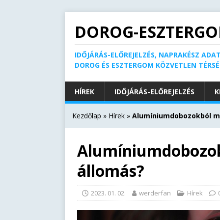
DOROG-ESZTERGO
IDŐJÁRÁS-ELŐREJELZÉS, NAPRAKÉSZ ADAT
DOROG ÉS ESZTERGOM KÖZVETLEN TÉRS
HÍREK
IDŐJÁRÁS-ELŐREJELZÉS
K
Kezdőlap
»
Hírek
»
Alumíniumdobozokból me
Alumíniumdobozok
állomás?
2023. 01. 02.
werderfan
Hírek