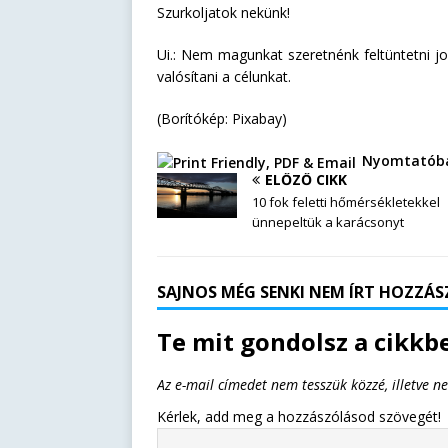
Szurkoljatok nekünk!
Ui.: Nem magunkat szeretnénk feltüntetni jo
valósítani a célunkat.
(Borítókép: Pixabay)
Nyomtatóba
ELŐZŐ CIKK
10 fok feletti hőmérsékletekkel
ünnepeltük a karácsonyt
SAJNOS MÉG SENKI NEM ÍRT HOZZÁSZ
Te mit gondolsz a cikkbe
Az e-mail címedet nem tesszük közzé, illetve n
Kérlek, add meg a hozzászólásod szövegét!