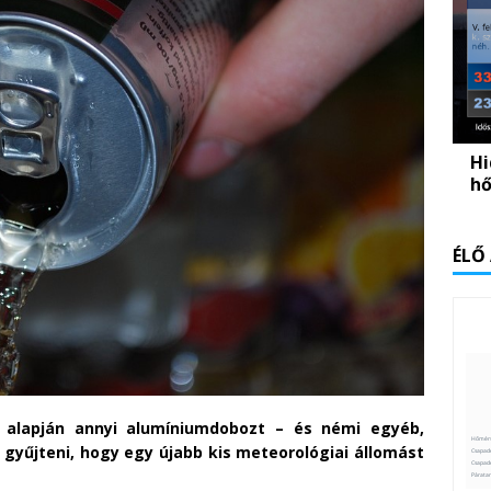
Hi
hő
ÉLŐ
 alapján annyi alumíniumdobozt – és némi egyéb,
 gyűjteni, hogy egy újabb kis meteorológiai állomást