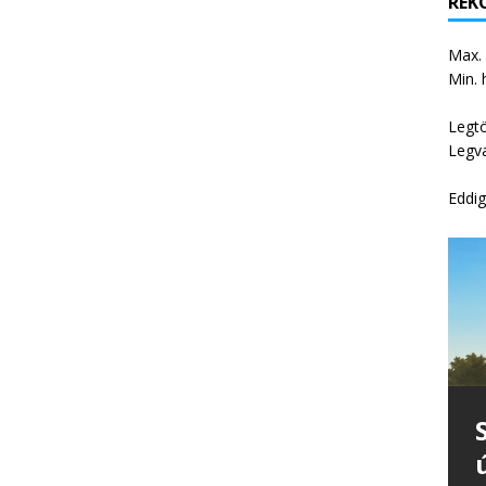
REKO
Max.
Min. 
Legt
Legv
Eddig