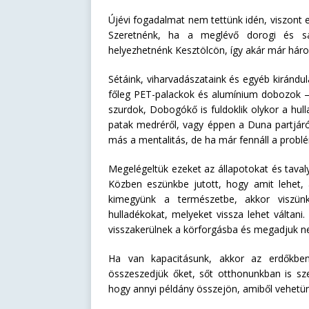
Újévi fogadalmat nem tettünk idén, viszont
Szeretnénk, ha a meglévő dorogi és sá
helyezhetnénk Kesztölcön, így akár már három
Sétáink, viharvadászataink és egyéb kirándu
főleg PET-palackok és alumínium dobozok –
szurdok, Dobogókő is fuldoklik olykor a hul
patak medréről, vagy éppen a Duna partjáró
más a mentalitás, de ha már fennáll a probléma
Megelégeltük ezeket az állapotokat és tava
Közben eszünkbe jutott, hogy amit lehet, a
kimegyünk a természetbe, akkor viszün
hulladékokat, melyeket vissza lehet váltan
visszakerülnek a körforgásba és megadjuk nek
Ha van kapacitásunk, akkor az erdőkben 
összeszedjük őket, sőt otthonunkban is sze
hogy annyi példány összejön, amiből vehetün