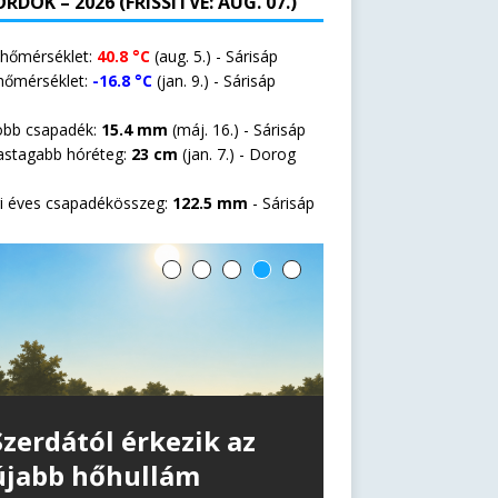
RDOK – 2026 (FRISSÍTVE: AUG. 07.)
 hőmérséklet:
40.8 °C
(aug. 5.) - Sárisáp
hőmérséklet:
-16.8 °C
(jan. 9.) - Sárisáp
öbb csapadék:
15.4 mm
(máj. 16.) - Sárisáp
astagabb hóréteg:
23 cm
(jan. 7.) -
Dorog
i éves csapadékösszeg:
122.5 mm
- Sárisáp
Szerdától érkezik az
újabb hőhullám