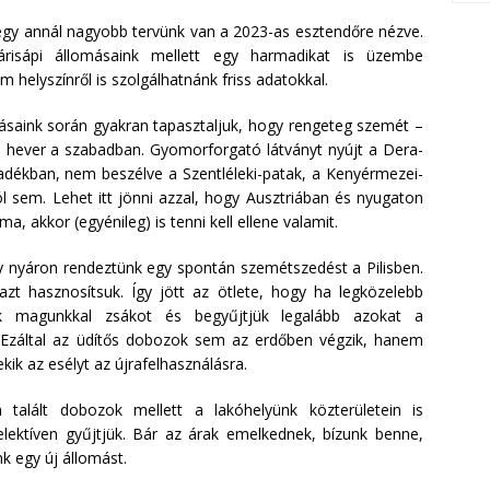
 egy annál nagyobb tervünk van a 2023-as esztendőre nézve.
risápi állomásaink mellett egy harmadikat is üzembe
 helyszínről is szolgálhatnánk friss adatokkal.
lásaink során gyakran tapasztaljuk, hogy rengeteg szemét –
 hever a szabadban. Gyomorforgató látványt nyújt a Dera-
ladékban, nem beszélve a Szentléleki-patak, a Kenyérmezei-
l sem. Lehet itt jönni azzal, hogy Ausztriában és nyugaton
, akkor (egyénileg) is tenni kell ellene valamit.
ly nyáron rendeztünk egy spontán szemétszedést a Pilisben.
zt hasznosítsuk. Így jött az ötlete, hogy ha legközelebb
k magunkkal zsákot és begyűjtjük legalább azokat a
i. Ezáltal az üdítős dobozok sem az erdőben végzik, hanem
ik az esélyt az újrafelhasználásra.
talált dobozok mellett a lakóhelyünk közterületein is
lektíven gyűjtjük. Bár az árak emelkednek, bízunk benne,
k egy új állomást.