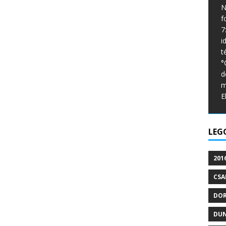
N
f
7
i
t
°
d
m
E
LEG
201
CSA
DO
DU