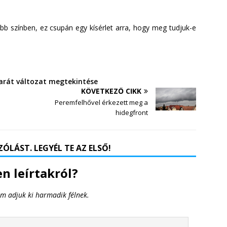
bb színben, ez csupán egy kísérlet arra, hogy meg tudjuk-e
rát változat megtekintése
KÖVETKEZŐ CIKK
Peremfelhővel érkezett meg a
hidegfront
ÓLÁST. LEGYÉL TE AZ ELSŐ!
n leírtakról?
em adjuk ki harmadik félnek.