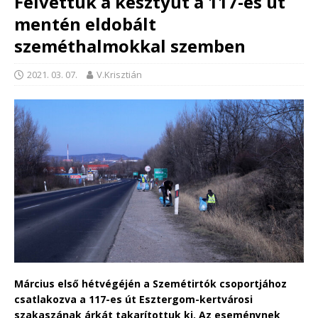
Felvettük a kesztyűt a 117-es út
mentén eldobált
szeméthalmokkal szemben
2021. 03. 07.
V.Krisztián
Március első hétvégéjén a Szemétirtók csoportjához
csatlakozva a 117-es út Esztergom-kertvárosi
szakaszának árkát takarítottuk ki. Az eseménynek