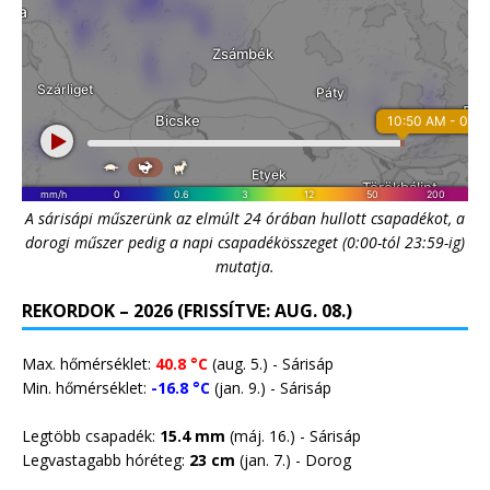
A sárisápi műszerünk az elmúlt 24 órában hullott csapadékot, a
dorogi műszer pedig a napi csapadékösszeget (0:00-tól 23:59-ig)
mutatja.
REKORDOK – 2026 (FRISSÍTVE: AUG. 08.)
Max. hőmérséklet:
40.8 °C
(aug. 5.) - Sárisáp
Min. hőmérséklet:
-16.8 °C
(jan. 9.) - Sárisáp
Legtöbb csapadék:
15.4 mm
(máj. 16.) - Sárisáp
Legvastagabb hóréteg:
23 cm
(jan. 7.) -
Dorog