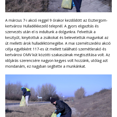
A március 7-i akció reggel 9 órakor kezdődött az Esztergom-
kertvárosi Hulladékkezelő telepnél. A gyors eligazítás és
szervezés után el is indultunk a dolgunkra. Felvettük a
kesztyűt, kinyitottuk a zsákokat és belevetettük magunkat az
út melletti árok hulladéktömegébe. A mai szemétszedési akció
célja egyébként 117-es út mellett található szemétlerakó és
kertvárosi OMV kút közötti szakaszának megtisztítása volt. Az
időjárás szerencsére nagyon kegyes volt hozzánk, utólag azt
mondanám, ez nagyban segítette a munkánkat.