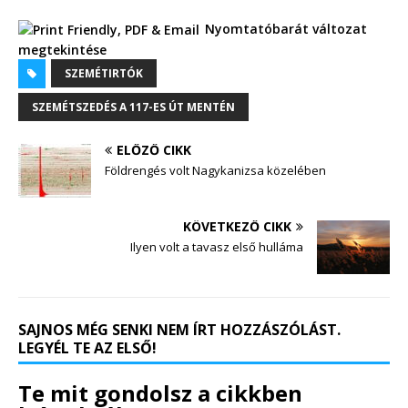
Nyomtatóbarát változat
megtekintése
SZEMÉTIRTÓK
SZEMÉTSZEDÉS A 117-ES ÚT MENTÉN
ELŐZŐ CIKK
Földrengés volt Nagykanizsa közelében
KÖVETKEZŐ CIKK
Ilyen volt a tavasz első hulláma
SAJNOS MÉG SENKI NEM ÍRT HOZZÁSZÓLÁST.
LEGYÉL TE AZ ELSŐ!
Te mit gondolsz a cikkben