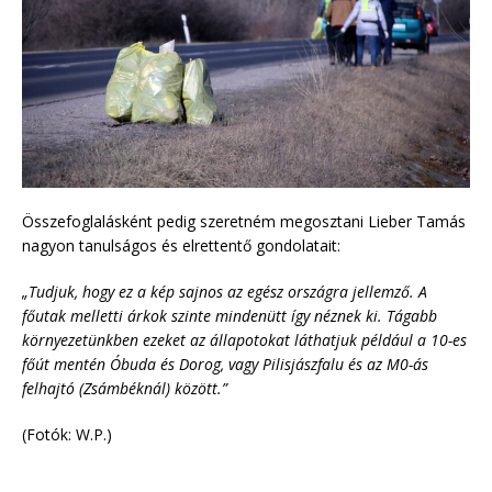
Összefoglalásként pedig szeretném megosztani Lieber Tamás
nagyon tanulságos és elrettentő gondolatait:
„Tudjuk, hogy ez a kép sajnos az egész országra jellemző. A
főutak melletti árkok szinte mindenütt így néznek ki. Tágabb
környezetünkben ezeket az állapotokat láthatjuk például a 10-es
főút mentén Óbuda és Dorog, vagy Pilisjászfalu és az M0-ás
felhajtó (Zsámbéknál) között.”
(Fotók: W.P.)