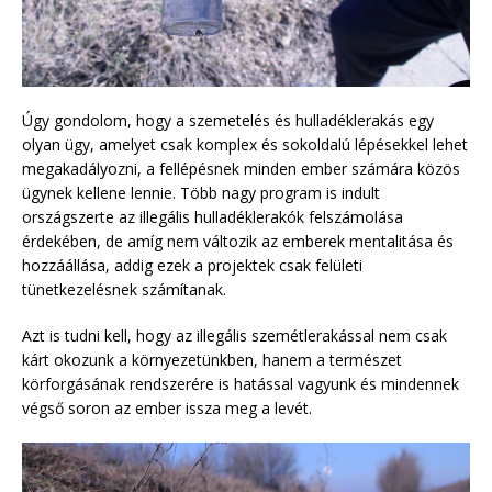
Úgy gondolom, hogy a szemetelés és hulladéklerakás egy
olyan ügy, amelyet csak komplex és sokoldalú lépésekkel lehet
megakadályozni, a fellépésnek minden ember számára közös
ügynek kellene lennie. Több nagy program is indult
országszerte az illegális hulladéklerakók felszámolása
érdekében, de amíg nem változik az emberek mentalitása és
hozzáállása, addig ezek a projektek csak felületi
tünetkezelésnek számítanak.
Azt is tudni kell, hogy az illegális szemétlerakással nem csak
kárt okozunk a környezetünkben, hanem a természet
körforgásának rendszerére is hatással vagyunk és mindennek
végső soron az ember issza meg a levét.