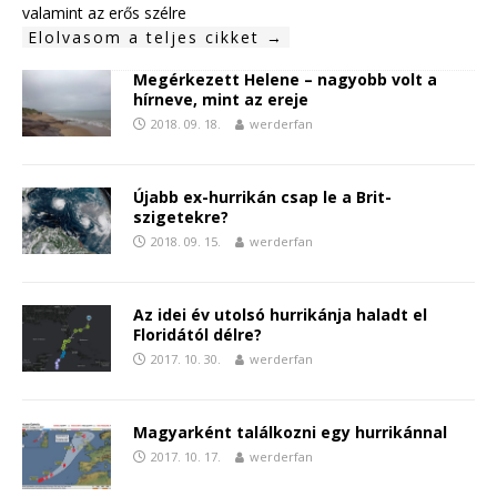
valamint az erős szélre
Elolvasom a teljes cikket →
Megérkezett Helene – nagyobb volt a
hírneve, mint az ereje
2018. 09. 18.
werderfan
Újabb ex-hurrikán csap le a Brit-
szigetekre?
2018. 09. 15.
werderfan
Az idei év utolsó hurrikánja haladt el
Floridától délre?
2017. 10. 30.
werderfan
Magyarként találkozni egy hurrikánnal
2017. 10. 17.
werderfan