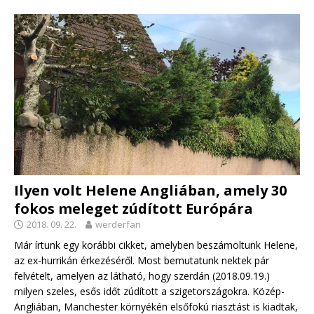
Ilyen volt Helene Angliában, amely 30
fokos meleget zúdított Európára
2018. 09. 22.
werderfan
Már írtunk egy korábbi cikket, amelyben beszámoltunk Helene,
az ex-hurrikán érkezéséről. Most bemutatunk nektek pár
felvételt, amelyen az látható, hogy szerdán (2018.09.19.)
milyen szeles, esős időt zúdított a szigetországokra. Közép-
Angliában, Manchester környékén elsőfokú riasztást is kiadtak,