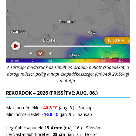
A sárisápi műszerünk az elmúlt 24 órában hullott csapadékot, a
dorogi műszer pedig a napi csapadékösszeget (0:00-tól 23:59-ig)
mutatja.
REKORDOK – 2026 (FRISSÍTVE: AUG. 06.)
Max. hőmérséklet:
40.8 °C
(aug. 5.) - Sárisáp
Min. hőmérséklet:
-16.8 °C
(jan. 9.) - Sárisáp
Legtöbb csapadék:
15.4 mm
(máj. 16.) - Sárisáp
Legvastagabb hóréteg:
23 cm
(jan. 7.) -
Dorog