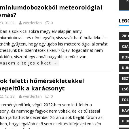
E
míniumdobozokból meteorológiai
omás?
LEG
3. 01. 02.
werderfan
0
ban a sok kicsi sokra megy elv alapján annyi
201
niumdobozt – és némi egyéb, visszaváltható hulladékot –
tnénk gyűjteni, hogy egy újabb kis meteorológiai állomást
CSA
zhessünk be. Szerintetek sikerül? Újévi fogadalmat nem
nk idén, viszont egy annál nagyobb tervünk van
DO
lvasom a teljes cikket →
DU
ESZ
fok feletti hőmérsékletekkel
epeltük a karácsonyt
ESŐ
2. 12. 28.
werderfan
0
FÖL
 reménykedtünk, végül 2022-ben sem lett fehér a
HAV
sony, és nemhogy fagyok nem voltak, de kis túlzással
iban járhattuk le december 26-án a sok bejglit. Üröm az
HID
en, hogy legalább eső sem esett és kifejezetten szép