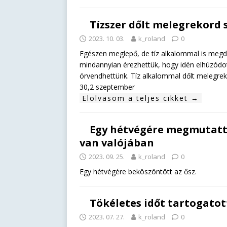
Tízszer dőlt melegrekord
2023. 10. 03.
k_roland
0
Egészen meglepő, de tíz alkalommal is megd
mindannyian érezhettük, hogy idén elhúzódot
örvendhettünk. Tíz alkalommal dőlt melegreko
30,2 szeptember
Elolvasom a teljes cikket →
Egy hétvégére megmutatta 
van valójában
2023. 09. 25.
k_roland
0
Egy hétvégére beköszöntött az ősz.
Tökéletes időt tartogatott
2023. 07. 27.
k_roland
0