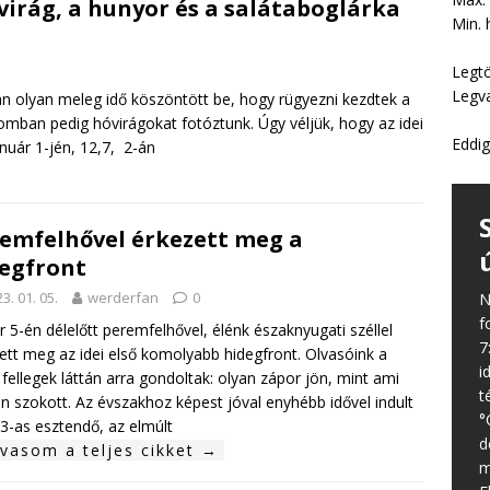
óvirág, a hunyor és a salátaboglárka
Min. 
Legt
Legv
ban olyan meleg idő köszöntött be, hogy rügyezni kezdtek a
omban pedig hóvirágokat fotóztunk. Úgy véljük, hogy az idei
Eddig
nuár 1-jén, 12,7, 2-án
emfelhővel érkezett meg a
egfront
3. 01. 05.
werderfan
0
N
f
r 5-én délelőtt peremfelhővel, élénk északnyugati széllel
7
ett meg az idei első komolyabb hidegfront. Olvasóink a
i
 fellegek láttán arra gondoltak: olyan zápor jön, mint ami
t
n szokott. Az évszakhoz képest jóval enyhébb idővel indult
°
3-as esztendő, az elmúlt
d
lvasom a teljes cikket →
m