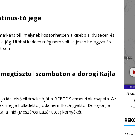
tinus-tó jege
 markáns tél, melynek köszönhetően a kisebb állóvizeken és
t a jég. Utóbbi kedden még nem volt teljesen befagyva és
tt sem
 megtisztul szombaton a dorogi Kajla
A sá
tja idei első villámakcióját a BEBTE Szemétirtók csapata. Az
nák meg a hulladéktól, oda nem illő tárgyaktól Dorogon, a
cs
ajla” híd (Mészáros Lázár utca) környékét.
REKO
Max.