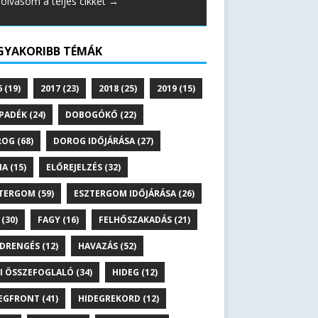
lolvasom a teljes cikket →
GYAKORIBB TÉMÁK
6
(19)
2017
(23)
2018
(25)
2019
(15)
PADÉK
(24)
DOBOGÓKŐ
(22)
ROG
(68)
DOROG IDŐJÁRÁSA
(27)
NA
(15)
ELŐREJELZÉS
(32)
TERGOM
(59)
ESZTERGOM IDŐJÁRÁSA
(26)
(30)
FAGY
(16)
FELHŐSZAKADÁS
(21)
DRENGÉS
(12)
HAVAZÁS
(52)
I ÖSSZEFOGLALÓ
(34)
HIDEG
(12)
EGFRONT
(41)
HIDEGREKORD
(12)