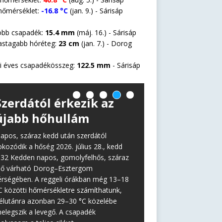
hőmérséklet:
-16.8 °C
(jan. 9.) - Sárisáp
öbb csapadék:
15.4 mm
(máj. 16.) - Sárisáp
astagabb hóréteg:
23 cm
(jan. 7.) -
Dorog
i éves csapadékösszeg:
122.5 mm
- Sárisáp
Szerdától érkezik az
újabb hőhullám
apos, száraz kedd után szerdától
okozódik a hőség 2026. július 28., kedd
:32 Kedden napos, gomolyfelhős, száraz
dő várható Dorog–Esztergom
érségében. A reggeli órákban még 13–18
C közötti hőmérsékletre számíthatunk,
élutánra azonban 29–30 °C közelébe
elegszik a levegő. A csapadék