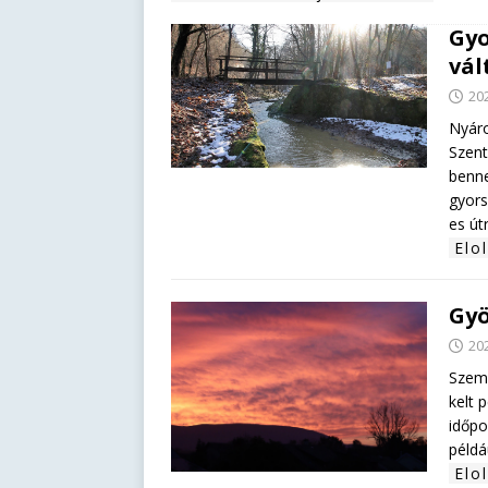
Gyo
vál
202
Nyáro
Szent
benne
gyors
es út
Elo
Gyö
202
Szeme
kelt 
időpo
példá
Elo