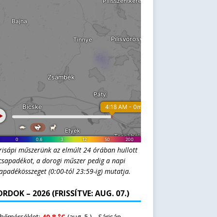
risápi műszerünk az elmúlt 24 órában hullott
csapadékot, a dorogi műszer pedig a napi
apadékösszeget (0:00-tól 23:59-ig) mutatja.
RDOK – 2026 (FRISSÍTVE: AUG. 07.)
 hőmérséklet:
40.8 °C
(aug. 5.) - Sárisáp