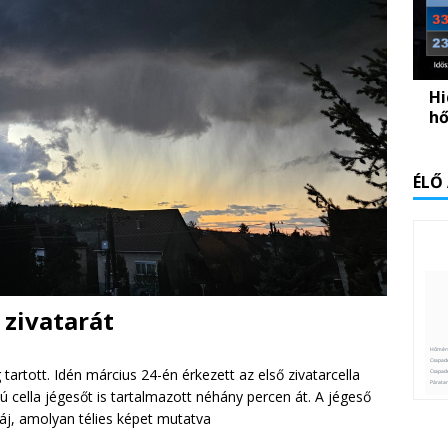
Hi
hő
ÉLŐ
 zivatarát
g tartott. Idén március 24-én érkezett az első zivatarcella
cella jégesőt is tartalmazott néhány percen át. A jégeső
áj, amolyan télies képet mutatva