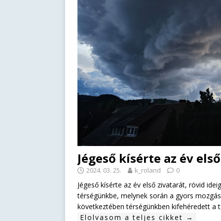
Jégeső kísérte az év első
2024. 03. 25.
k_roland
0
Jégeső kísérte az év első zivatarát, rövid idei
térségünkbe, melynek során a gyors mozgású 
következtében térségünkben kifehéredett a t
Elolvasom a teljes cikket →