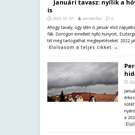
Januári tavasz: nyílik a h
is
2023. 01. 07.
werderfan
0
Ahogy tavaly, úgy idén is január első napjai
fák. Dorogon emellett nyíló hunyort, Eszterg
tél még tartogathat meglepetéseket. 2022 ja
Elolvasom a teljes cikket →
Per
hid
202
Januá
érkez
sötét
nyáro
a 202
Elo