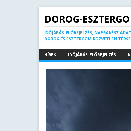
DOROG-ESZTERGO
IDŐJÁRÁS-ELŐREJELZÉS, NAPRAKÉSZ ADAT
DOROG ÉS ESZTERGOM KÖZVETLEN TÉRS
HÍREK
IDŐJÁRÁS-ELŐREJELZÉS
K