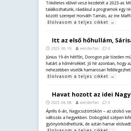
Tökéletes idővel veszi kezdetét a 2023-as M
találkozhatunk, ráadásul a programok egy rés
között szerepel Horváth Tamás, az Irie Maf
Elolvasom a teljes cikket →
Itt az első hőhullám, Sári
2023. 06. 19.
werderfan
0
Június 19-én hétfőn, Dorogon pár tizeden múl
határt a hőmérséklet. Jó hír azonban, hogy az
nehezebben viselők hamarosan fellélegezhet
Elolvasom a teljes cikket →
Havat hozott az idei Nagyh
2023. 04. 08.
werderfan
0
Április 6-án, Nagycsütörtökön – az utolsó v
változás a hegyekben. Dobogókő szépen kife
gyönyörködhettünk, de aztán hamar elolvadt 
Elolvasom a teljes cikket →