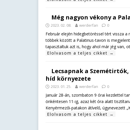
Még nagyon vékony a Pala
2023. 02. 08.
werderfan
0
Február elején hidegbetöréssel tért vissza a
többek között a Palatinus-tavon is megjelen
tapasztaltuk azt is, hogy ahol már jég van, o
Elolvasom a teljes cikket →
Lecsapnak a Szemétirtók,
híd környezete
2023. 01. 25.
werderfan
0
Január 28-án, szombaton 9 órai kezdettel tar
önkéntesen 11-ig, azaz két óra alatt tisztíta
Kenyérmezői-patakon átívelő, úgynevezett „K
Elolvasom a teljes cikket →