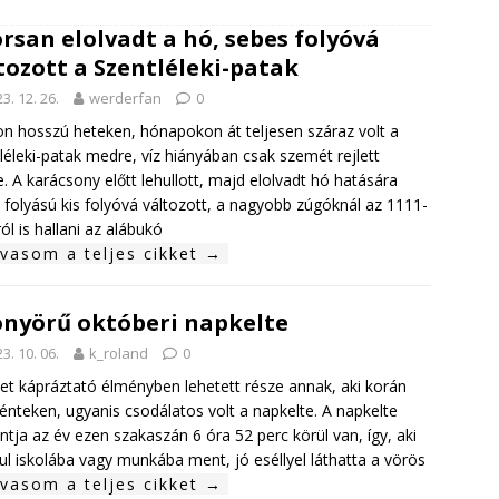
rsan elolvadt a hó, sebes folyóvá
tozott a Szentléleki-patak
3. 12. 26.
werderfan
0
n hosszú heteken, hónapokon át teljesen száraz volt a
léleki-patak medre, víz hiányában csak szemét rejlett
. A karácsony előtt lehullott, majd elolvadt hó hatására
 folyású kis folyóvá változott, a nagyobb zúgóknál az 1111-
ról is hallani az alábukó
lvasom a teljes cikket →
nyörű októberi napkelte
3. 10. 06.
k_roland
0
t kápráztató élményben lehetett része annak, aki korán
pénteken, ugyanis csodálatos volt a napkelte. A napkelte
ntja az év ezen szakaszán 6 óra 52 perc körül van, így, aki
ul iskolába vagy munkába ment, jó eséllyel láthatta a vörös
lvasom a teljes cikket →