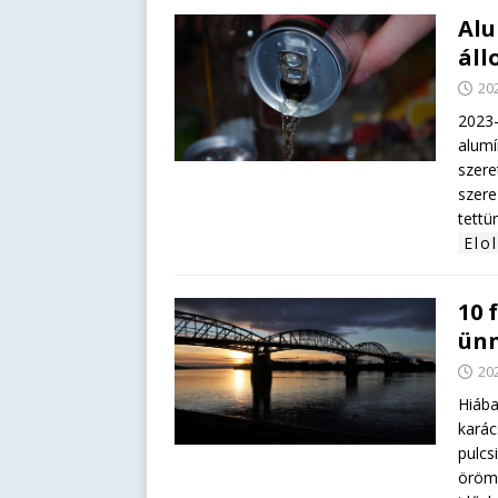
Alu
áll
202
2023-
alumí
szere
szere
tettü
Elo
10 
ünn
202
Hiába
karác
pulcs
örömb