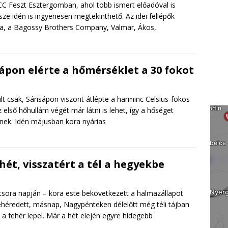
CC Feszt Esztergomban, ahol több ismert előadóval is
ze idén is ingyenesen megtekinthető. Az idei fellépők
fia, a Bagossy Brothers Company, Valmar, Ákos,
sápon elérte a hőmérséklet a 30 fokot
t csak, Sárisápon viszont átlépte a harminc Celsius-fokos
 első hőhullám végét már látni is lehet, így a hőséget
nek. Idén májusban kora nyárias
ét, visszatért a tél a hegyekbe
acsora napján – kora este bekövetkezett a halmazállapot
héredett, másnap, Nagypénteken délelőtt még téli tájban
a fehér lepel. Már a hét elején egyre hidegebb